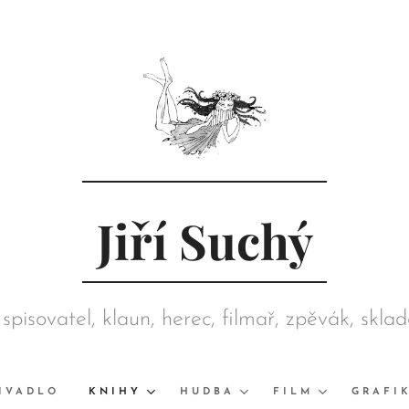
Jiří Suchý
 spisovatel, klaun, herec, filmař, zpěvák, skla
režisér, grafik, výtvarník, sběratel
IVADLO
KNIHY
HUDBA
FILM
GRAFI