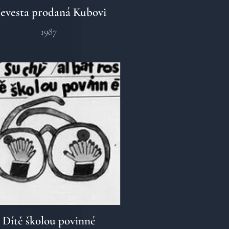
evesta prodaná Kubovi
1987
Dítě školou povinné