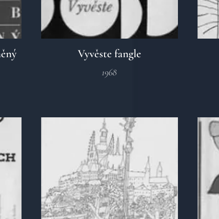
něný
Vyvěste fangle
1968