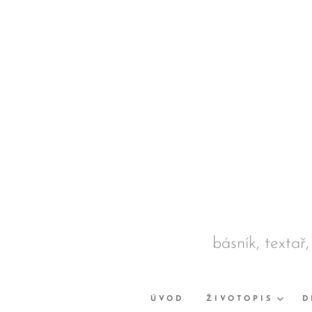
básník, textař,
ÚVOD
ŽIVOTOPIS
D