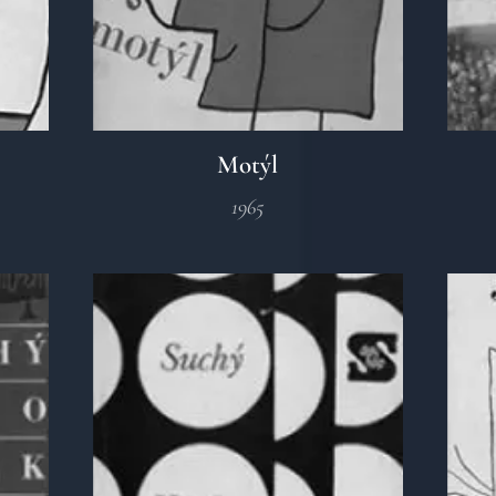
Motýl
1965