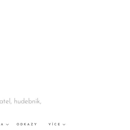
datel, hudebník,
KA
ODKAZY
VÍCE