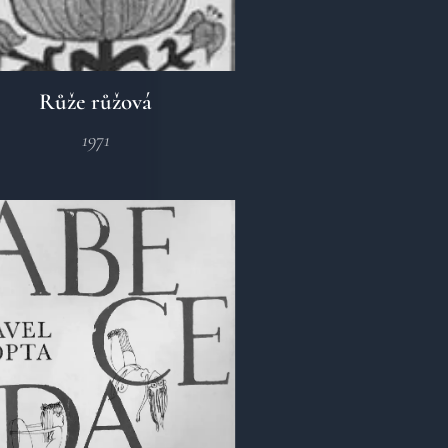
Růže růžová
1971