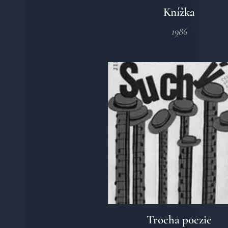
Knížka
1986
Trocha poezie