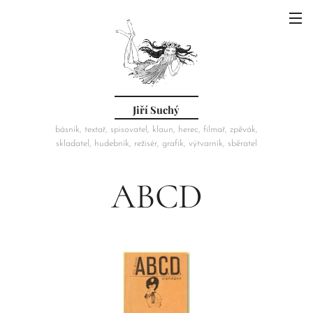
Jiří Suchý
básník, textař, spisovatel, klaun, herec, filmař, zpěvák,
skladatel, hudebník, režisér, grafik, výtvarník, sběratel
ABCD