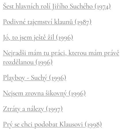
Šest hlavních rolí Jiřího Suchého (1974)
Podivné tajemství klaunů (1987)
Jó, to jsem ještě žil (1996)
Nejradši mám tu práci, kterou mám právě
rozdělanou (1996)
Playboy - Suchý (1996)
Nejsem zrovna šikovný (1996)
Ztráty a nálezy (1997)
Prý se chci podobat Klausovi (1998)