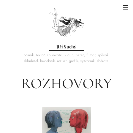
Jiří Suchý
básník, textař, spisovatel, klaun, herec, filmař, zpěvák,
skladatel, hudebník, režisér, grafik, výtvarník, sběratel
ROZHOVORY