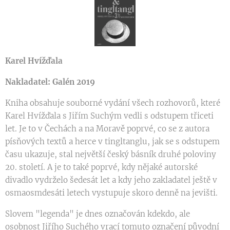
Karel Hvížďala
Nakladatel: Galén 2019
Kniha obsahuje souborné vydání všech rozhovorů, které
Karel Hvížďala s Jiřím Suchým vedli s odstupem třiceti
let. Je to v Čechách a na Moravě poprvé, co se z autora
písňových textů a herce v tingltanglu, jak se s odstupem
času ukazuje, stal největší český básník druhé poloviny
20. století. A je to také poprvé, kdy nějaké autorské
divadlo vydrželo šedesát let a kdy jeho zakladatel ještě v
osmaosmdesáti letech vystupuje skoro denně na jevišti.
Slovem "legenda" je dnes označován kdekdo, ale
osobnost Jiřího Suchého vrací tomuto označení původní