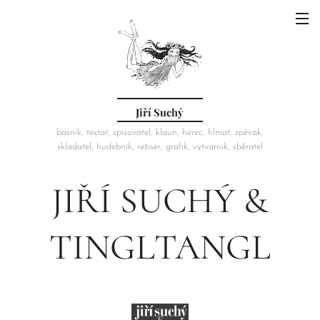
Jiří Suchý
básník, textař, spisovatel, klaun, herec, filmař, zpěvák,
skladatel, hudebník, režisér, grafik, výtvarník, sběratel
JIŘÍ SUCHÝ &
TINGLTANGL