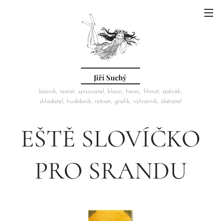
Jiří Suchý
básník, textař, spisovatel, klaun, herec, filmař, zpěvák,
skladatel, hudebník, režisér, grafik, výtvarník, sběratel
EŠTĚ SLOVÍČKO
PRO SRANDU