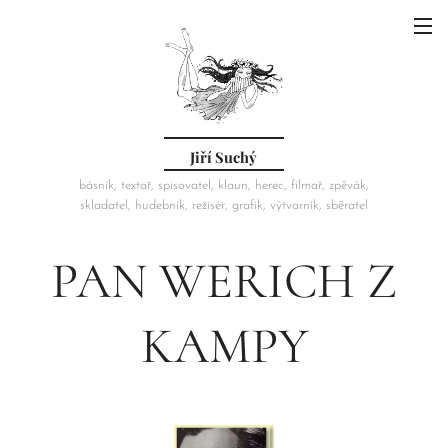
Jiří Suchý
básník, textař, spisovatel, klaun, herec, filmař, zpěvák,
skladatel, hudebník, režisér, grafik, výtvarník, sběratel
PAN WERICH Z
KAMPY