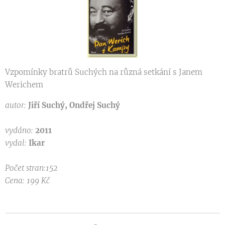
Vzpomínky bratrů Suchých na různá setkání s Janem
Werichem
autor:
Jiří Suchý, Ondřej Suchý
vydáno:
2011
vydal:
Ikar
Počet stran:152
Cena: 199 Kč