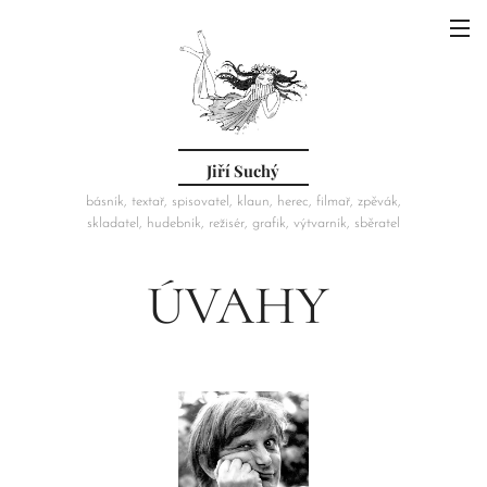
Jiří Suchý
básník, textař, spisovatel, klaun, herec, filmař, zpěvák,
skladatel, hudebník, režisér, grafik, výtvarník, sběratel
ÚVAHY