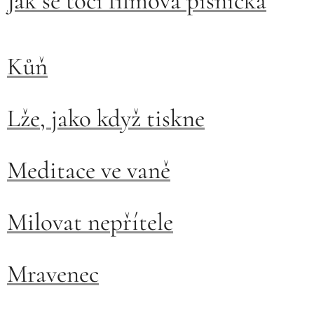
Jak se točí filmová písnička
Kůň
Lže, jako když tiskne
Meditace ve vaně
Milovat nepřítele
Mravenec