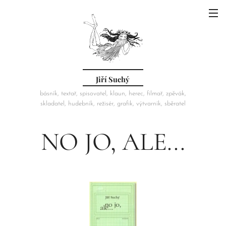
Jiří Suchý
básník, textař, spisovatel, klaun, herec, filmař, zpěvák,
skladatel, hudebník, režisér, grafik, výtvarník, sběratel
NO JO, ALE...