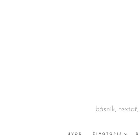
básník, textař,
ÚVOD
ŽIVOTOPIS
D