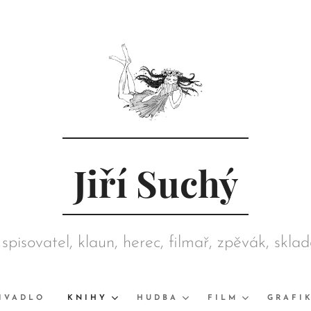
Jiří Suchý
 spisovatel, klaun, herec, filmař, zpěvák, skla
režisér, grafik, výtvarník, sběratel
IVADLO
KNIHY
HUDBA
FILM
GRAFI