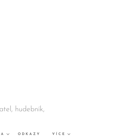
datel, hudebník,
KA
ODKAZY
VÍCE