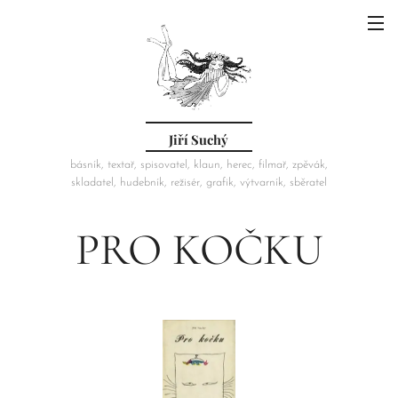
Jiří Suchý
básník, textař, spisovatel, klaun, herec, filmař, zpěvák,
skladatel, hudebník, režisér, grafik, výtvarník, sběratel
PRO KOČKU