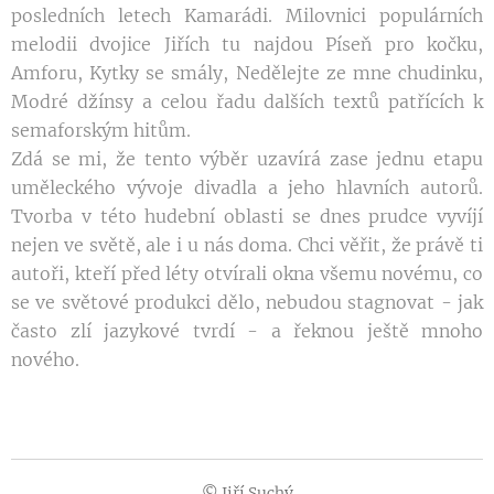
posledních letech Kamarádi. Milovnici populárních
melodii dvojice Jiřích tu najdou Píseň pro kočku,
Amforu, Kytky se smály, Nedělejte ze mne chudinku,
Modré džínsy a celou řadu dalších textů patřících k
semaforským hitům.
Zdá se mi, že tento výběr uzavírá zase jednu etapu
uměleckého vývoje divadla a jeho hlavních autorů.
Tvorba v této hudební oblasti se dnes prudce vyvíjí
nejen ve světě, ale i u nás doma. Chci věřit, že právě ti
autoři, kteří před léty otvírali okna všemu novému, co
se ve světové produkci dělo, nebudou stagnovat - jak
často zlí jazykové tvrdí - a řeknou ještě mnoho
nového.
© Jiří Suchý