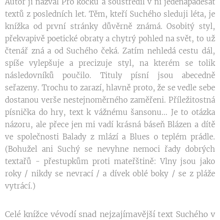
Autor ji nazval Pro kočku a soustředil v ni jedenapadesát
textů z posledních let. Těm, kteří Suchého sleduji léta, je
knížka od první stránky důvěrně známá. Osobitý styl,
překvapivě poetické obraty a chytrý pohled na svět, to už
čtenář zná a od Suchého čeká. Zatím nehledá cestu dál,
spíše vylepšuje a precizuje styl, na kterém se tolik
následovníků poučilo. Tituly písní jsou abecedně
seřazeny. Trochu to zarazí, hlavně proto, že se vedle sebe
dostanou verše nestejnoměrného zaměřeni. Příležitostná
písnička do hry, text k vážnému šansonu... Je to otázka
názoru, ale přece jen mi vadí krásná báseň Blázen a dítě
ve společnosti Balady z mlází a Blues o teplém prádle.
(Bohužel ani Suchý se nevyhne nemoci řady dobrých
textařů - přestupkům proti mateřštině: Vlny jsou jako
roky / nikdy se nevrací / a dívek oblé boky / se z pláže
vytrácí.)
Celé knížce vévodí snad nejzajímavější text Suchého v