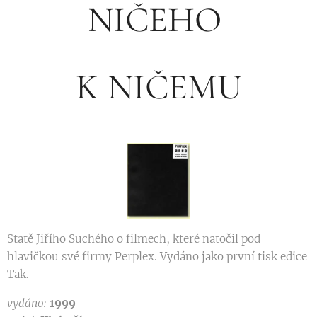
NIČEHO
K NIČEMU
Statě Jiřího Suchého o filmech, které natočil pod
hlavičkou své firmy Perplex. Vydáno jako první tisk edice
Tak.
vydáno:
1999