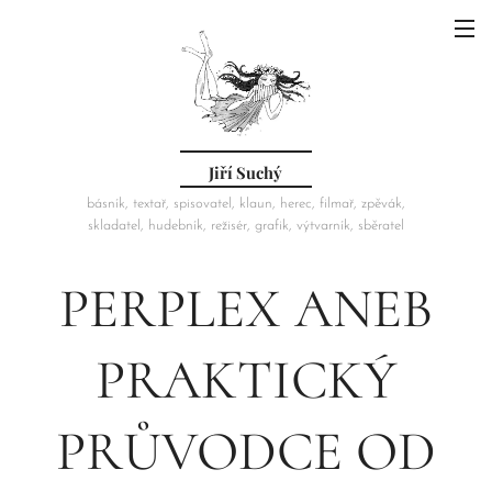
Jiří Suchý
básník, textař, spisovatel, klaun, herec, filmař, zpěvák,
skladatel, hudebník, režisér, grafik, výtvarník, sběratel
PERPLEX ANEB
PRAKTICKÝ
PRŮVODCE OD