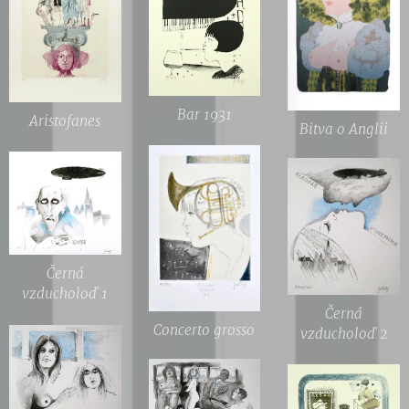
Bar 1931
Aristofanes
Bitva o Anglii
Černá
vzducholoď 1
Černá
Concerto grosso
vzducholoď 2