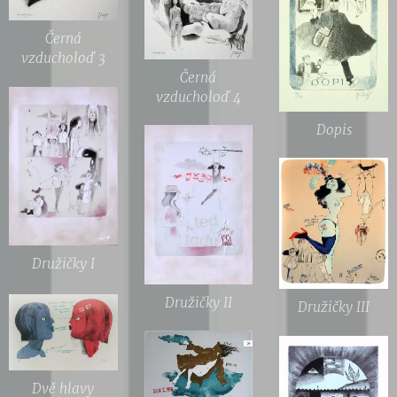
Černá
vzducholoď 3
Černá
vzducholoď 4
Dopis
Družičky I
Družičky II
Družičky III
Dvě hlavy