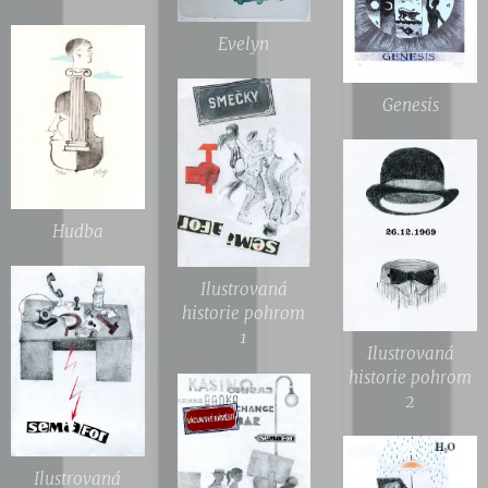
Evelyn
Genesis
Hudba
Ilustrovaná
historie pohrom
1
Ilustrovaná
historie pohrom
2
Ilustrovaná