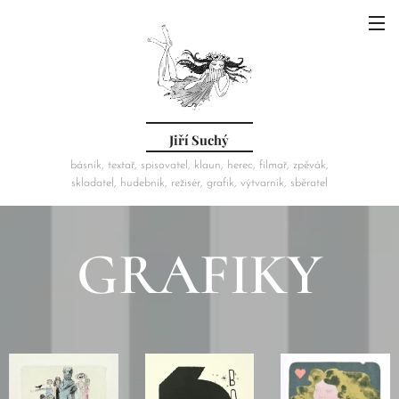
Jiří Suchý
básník, textař, spisovatel, klaun, herec, filmař, zpěvák,
skladatel, hudebník, režisér, grafik, výtvarník, sběratel
GRAFIKY