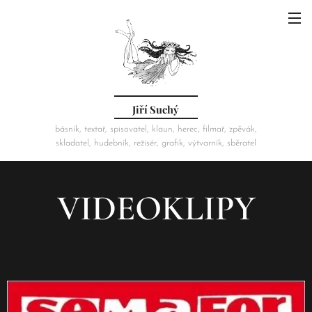
Jiří Suchý
básník, textař, spisovatel, klaun, herec, filmař, zpěvák,
skladatel, hudebník, režisér, grafik, výtvarník, sběratel
VIDEOKLIPY