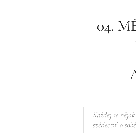
04. 
Každej se nějak
svědectví o sob