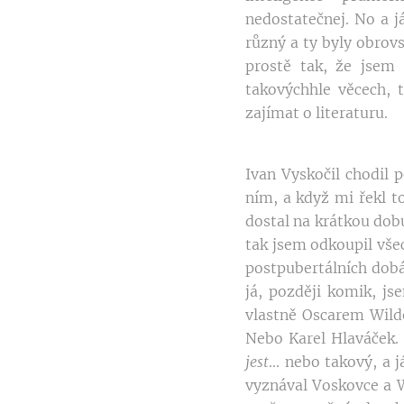
nedostatečnej. No a j
různý a ty byly obrov
prostě tak, že jsem 
takovýchhle věcech, 
zajímat o literaturu.
Ivan Vyskočil chodil 
ním, a když mi řekl to
dostal na krátkou dobu
tak jsem odkoupil vše
postpubertálních dobá
já, později komik, js
vlastně Oscarem Wild
Nebo Karel Hlaváček. 
jest
... nebo takový, a
vyznával Voskovce a W