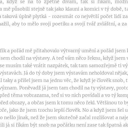
, když se na to zpětně dívám, tak si říkám, možn
mě působili stejně tak jako klauni a komici v tý době, t
taková úplně plytká - rozesmát co největší počet lidí za
nažil, aby to mělo svoji poetiku a svojí tvář zvláštní, a 
fik a pořád mě přitahovalo výtvarný umění a pořád jsem k
 jsem chodil na výstavy. A teď vám něco řeknu, když jsem 
se musím také vrátit nazpátek, tak tam samozřejmě ti výt
výstavách. Já do tý doby jsem výstavám neholdoval nějak, 
il taky a přišel jsem na jednu věc, že když je člověk snob,
význam. Poněvadž já jsem tam chodil na ty výstavy, protož
i před těma vobrazama, teď si vo nich povídali a vo tý komp
před obrazy, a občas jsem k tomu něco řekl. Většinou to by
obře, jako že jsem trochu lepší člověk. No a když jsem šel
to nešlo jinak, než že jsem skutečně začal rozlišovat a n
ili já si říkám být snob na počátku není zase tak špatná a