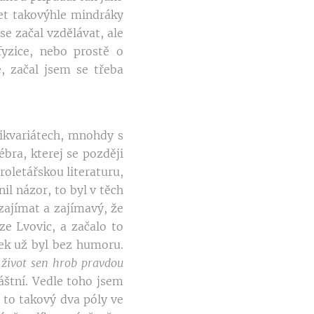
řet takovýhle mindráky
e začal vzdělávat, ale
fyzice, nebo prostě o
, začal jsem se třeba
tikvariátech, mnohdy s
ébra, kterej se později
roletářskou literaturu,
l názor, to byl v těch
zajímat a zajímavý, že
ze Lvovic, a začalo to
ek už byl bez humoru.
l život sen hrob pravdou
láštní. Vedle toho jsem
 to takový dva póly ve