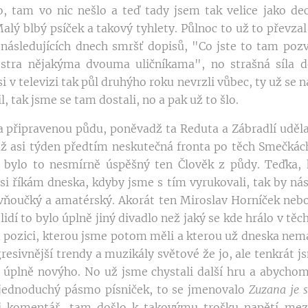
jo, tam vo nic nešlo a teď tady jsem tak velice jako de
Malý blbý psíček a takový tyhlety. Půlnoc to už to převza
následujících dnech smršť dopisů, "Co jste to tam pozv
vestra nějakýma dvouma uličníkama", no strašná síla 
i v televizi tak půl druhýho roku nevrzli vůbec, ty už se n
, tak jsme se tam dostali, no a pak už to šlo.
a připravenou půdu, poněvadž ta Reduta a Zábradlí uděla
 už asi týden předtím neskutečná fronta po těch Smečkác
 bylo to nesmírně úspěšný ten Člověk z půdy. Teďka,
si říkám dneska, kdyby jsme s tím vyrukovali, tak by nás
ivňoučký a amatérský. Akorát ten Miroslav Horníček neb
lidí to bylo úplně jiný divadlo než jaký se kde hrálo v t
 tu pozici, kterou jsme potom měli a kterou už dneska n
resivnější trendy a muzikály světové že jo, ale tenkrát js
 úplně novýho. No už jsme chystali další hru a abychom
ý jednoduchý pásmo písniček, to se jmenovalo
Zuzana je
si komentář, tam došlo k takovýmu trošku napětí me