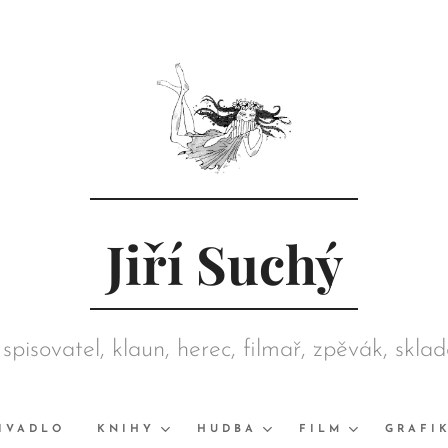
Jiří Suchý
 spisovatel, klaun, herec, filmař, zpěvák, skla
režisér, grafik, výtvarník, sběratel
IVADLO
KNIHY
HUDBA
FILM
GRAFI