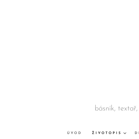
básník, textař,
ÚVOD
ŽIVOTOPIS
D