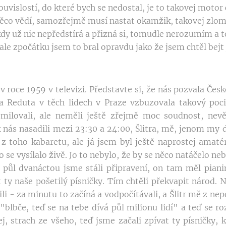
ouvislostí, do které bych se nedostal, je to takovej motor
ěco vědí, samozřejmě musí nastat okamžik, takovej zlom,
dy už nic nepředstírá a přizná si, tomudle nerozumím a
ale zpočátku jsem to bral opravdu jako že jsem chtěl bejt 
v roce 1959 v televizi. Představte si, že nás pozvala Čes
ta Reduta v těch lidech v Praze vzbuzovala takový poc
milovali, ale neměli ještě zřejmě moc soudnost, nevěd
 nás nasadili mezi 23:30 a 24:00, Šlitra, mě, jenom my d
 z toho kabaretu, ale já jsem byl ještě naprostej amat
 to se vysílalo živě. Jo to nebylo, že by se něco natáčelo ne
 půl dvanáctou jsme stáli připravení, on tam měl pianin
y naše pošetilý písničky. Tím chtěli překvapit národ. No
i - za minutu to začíná a vodpočítávali, a Šlitr mě z ne
 "blbče, teď se na tebe dívá půl milionu lidí" a teď se roz
j, strach ze všeho, teď jsme začali zpívat ty písničky, 