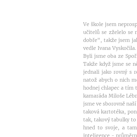
Ve škole jsem neprosp
učitelů se zželelo se
dobře", takže jsem ja
vedle Ivana Vyskočila.
Byli jsme oba ze Spoři
Takže když jsme se ně
jednali jako rovný s 
natož abych o nich mě
hodnej chlapec a tím 
kamaráda Miloše Lébra,
jsme ve sborovně naší 
taková kartotéka, pon
tak, takový tabulky to
hned to svoje, a tam
inteligence - průměrn