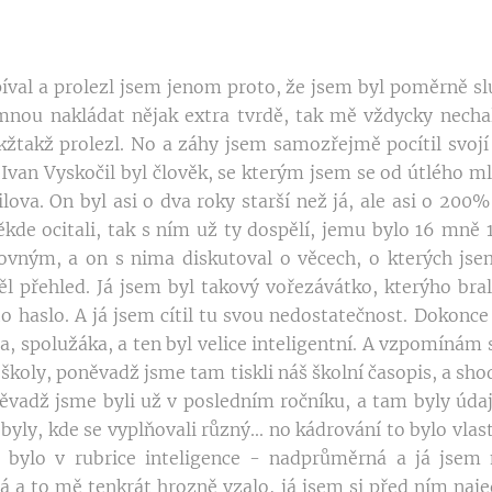
íval a prolezl jsem jenom proto, že jsem byl poměrně s
 mnou nakládat nějak extra tvrdě, tak mě vždycky nechali
kžtakž prolezl. No a záhy jsem samozřejmě pocítil svojí
 Ivan Vyskočil byl člověk, se kterým jsem se od útlého mlá
lova. On byl asi o dva roky starší než já, ale asi o 200%
kde ocitali, tak s ním už ty dospělí, jemu bylo 16 mně 1
rovným, a on s nima diskutoval o věcech, o kterých jse
l přehled. Já jsem byl takový vořezávátko, kterýho bral
to haslo. A já jsem cítil tu svou nedostatečnost. Dokonc
 spolužáka, a ten byl velice inteligentní. A vzpomínám s
školy, poněvadž jsme tam tiskli náš školní časopis, a sh
ěvadž jsme byli už v posledním ročníku, a tam byly údaj
 byly, kde se vyplňovali různý... no kádrování to bylo vlas
 bylo v rubrice inteligence - nadprůměrná a já jsem 
á a to mě tenkrát hrozně vzalo, já jsem si před ním naje