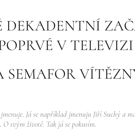
MÉ DEKADENTNÍ ZAČ
POPRVÉ V TELEVIZ
A SEMAFOR VÍTĚZN
 jmenuje. Já se například jmenuju Jiří Suchý a 
ě. O svým životě. Tak já se pokusím.