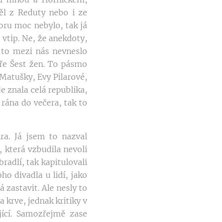
ěl z Reduty nebo i ze
ru moc nebylo, tak já
 vtip. Ne, že anekdoty,
 to mezi nás nevneslo
 hře Šest žen. To pásmo
Matušky, Evy Pilarové,
 znala celá republika,
 rána do večera, tak to
ra. Já jsem to nazval
 která vzbudila nevoli
radlí, tak kapitulovali
ho divadla u lidí, jako
á zastavit. Ale nesly to
 krve, jednak kritiky v
jící. Samozřejmě zase