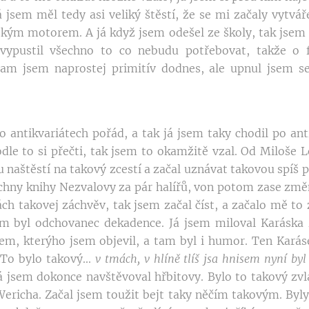
á jsem měl tedy asi veliký štěstí, že se mi začaly vytvá
ským motorem. A já když jsem odešel ze školy, tak jsem s
vypustil všechno to co nebudu potřebovat, takže o 
tam jsem naprostej primitív dodnes, ale upnul jsem se
po antikvariátech pořád, a tak já jsem taky chodil po an
dle to si přečti, tak jsem to okamžitě vzal. Od Miloše L
 naštěstí na takový zcestí a začal uznávat takovou spíš p
chny knihy Nezvalovy za pár halířů, von potom zase změni
ch takovej záchvěv, tak jsem začal číst, a začalo mě to 
em byl odchovanec dekadence. Já jsem miloval Karáska 
em, kterýho jsem objevil, a tam byl i humor. Ten Karás
To bylo takový...
v tmách, v hlíně tlíš jsa hnisem nyní by
 já jsem dokonce navštěvoval hřbitovy. Bylo to takový zv
ericha. Začal jsem toužit bejt taky něčím takovým. Byly