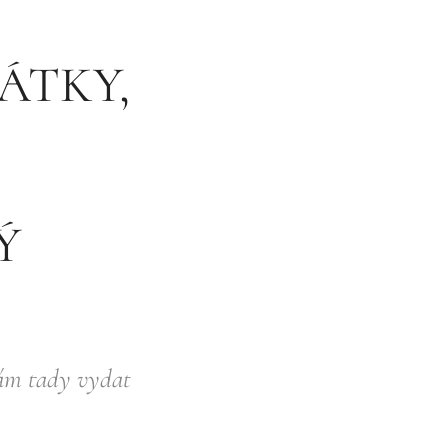
ÁTKY,
I
Ý
mám tady vydat