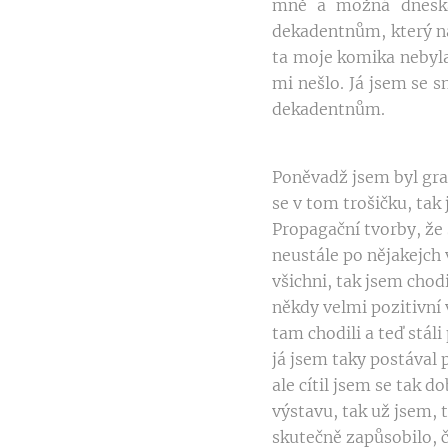
mně a možná dneska
dekadentnům, který na 
ta moje komika nebyla 
mi nešlo. Já jsem se s
dekadentnům.
Poněvadž jsem byl gra
se v tom trošičku, tak
Propagační tvorby, že 
neustále po nějakejch 
všichni, tak jsem chod
někdy velmi pozitivní 
tam chodili a teď stál
já jsem taky postával 
ale cítil jsem se tak d
výstavu, tak už jsem, 
skutečně zapůsobilo, č