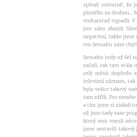
zpívali rozverně, že 
písničku za druhou... 
vodtamtaď vypadli. V 
jste nám zkazili Sil
negativní, takže jsme s
ten Semafor zase chytil
Semafor tedy už šel n
začali, tak tam stála
celý měsíc dopředu a
televizní záznam, tak 
bylo velice takový na
tam zářili. Pro mnoho 
a tím jsme si získali
už jsou tady zase prog
který sem vnesli něco
jsme sestavili takov
tomu namluvil jakej