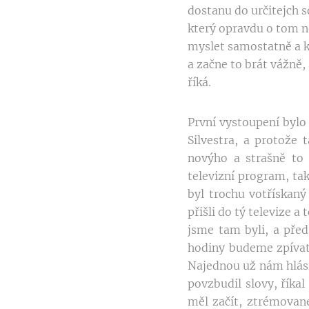
dostanu do určitejch s
který opravdu o tom n
myslet samostatně a k
a začne to brát vážně, 
říká.
První vystoupení bylo 
Silvestra, a protože 
novýho a strašně to 
televizní program, tak
byl trochu votřískaný
přišli do tý televize a
jsme tam byli, a před
hodiny budeme zpívat t
Najednou už nám hlásil
povzbudil slovy, říkal
měl začít, ztrémovane