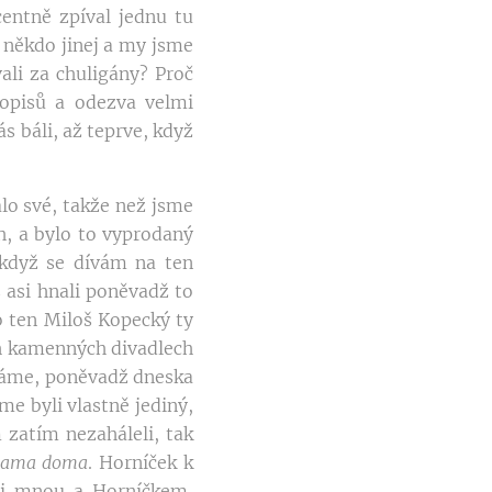
centně zpíval jednu tu
l někdo jinej a my jsme
ali za chuligány? Proč
dopisů a odezva velmi
ás báli, až teprve, když
lo své, takže než jsme
h, a bylo to vyprodaný
 když se dívám na ten
 asi hnali poněvadž to
o ten Miloš Kopecký ty
ěch kamenných divadlech
emáme, poněvadž dneska
me byli vlastně jediný,
 zatím nezaháleli, tak
 sama doma
. Horníček k
zi mnou a Horníčkem,