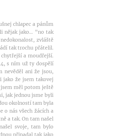
lušnej chlapec a pánům
 nějak jako... "no tak
 nedokonalost, zvláště
dí tak trochu přátelil.
 chytřejší a moudřejší.
4, s ním už ty dospělí
m nevěděl ani že jsou,
i jako že jsem takovej
e jsem měl potom ještě
i, jak jednou jsme byli
odou okolností tam byla
e o nás všech žácích a
tně a tak. On tam našel
našel svoje, tam bylo
dnou připadal tak jako