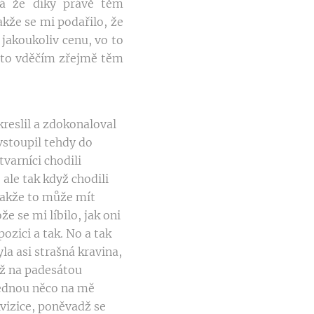
á že díky právě těm
akže se mi podařilo, že
 jakoukoliv cenu, vo to
za to vděčím zřejmě těm
reslil a zdokonaloval
vstoupil tehdy do
varníci chodili
ale tak když chodili
 takže to může mít
e se mi líbilo, jak oni
ozici a tak. No a tak
la asi strašná kravina,
 už na padesátou
ajednou něco na mě
kvizice, poněvadž se