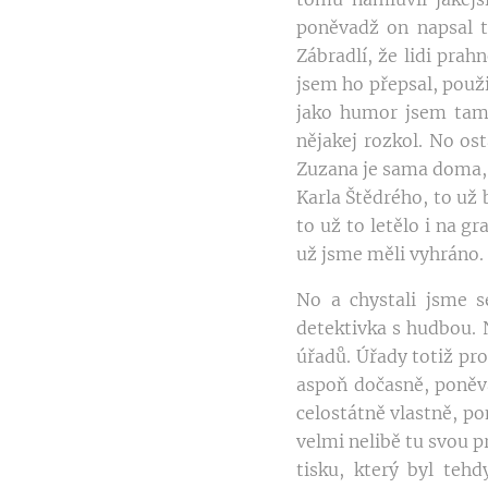
poněvadž on napsal t
Zábradlí, že lidi pr
jsem ho přepsal, použi
jako humor jsem tam 
nějakej rozkol. No ost
Zuzana je sama doma, 
Karla Štědrého, to už
to už to letělo i na g
už jsme měli vyhráno.
No a chystali jsme 
detektivka s hudbou. 
úřadů. Úřady totiž pro
aspoň dočasně, poněvad
celostátně vlastně, pon
velmi nelibě tu svou p
tisku, který byl teh