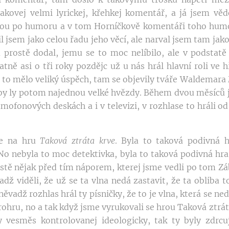
akovej velmi lyrickej, křehkej komentář, a já jsem věd
ahnou po humoru a v tom Horníčkově komentáři toho humo
l jsem jako celou řadu jeho věcí, ale narval jsem tam jako
prostě dodal, jemu se to moc nelíbilo, ale v podstatě
atně asi o tři roky pozdějc už u nás hrál hlavní roli ve
to mělo veliký úspěch, tam se objevily tváře Waldemara 
 by ly potom najednou velké hvězdy. Během dvou měsíců je
ramofonových deskách a i v televizi, v rozhlase to hráli od
se na hru
Taková ztráta krve
. Byla to taková podivná h
No nebyla to moc detektivka, byla to taková podivná hra,
stě nějak před tím náporem, kterej jsme vedli po tom Záb
ž viděli, že už se ta vlna nedá zastavit, že ta obliba to
ěvadž rozhlas hrál ty písničky, že to je vlna, která se ned
rohru, no a tak když jsme vyrukovali se hrou Taková ztráta
dy vesměs kontrolovanej ideologicky, tak ty byly zdrcu