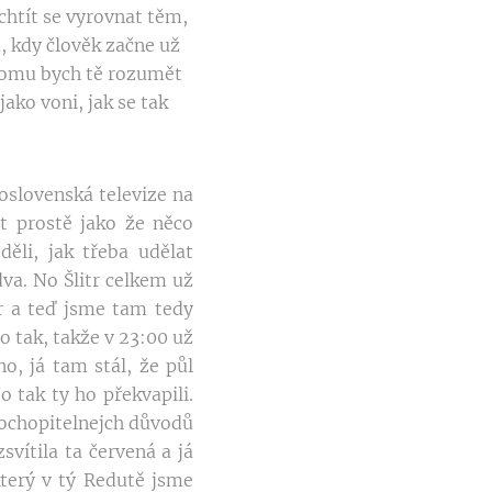
 chtít se vyrovnat těm,
 kdy člověk začne už
 tomu bych tě rozumět
jako voni, jak se tak
koslovenská televize na
it prostě jako že něco
ěli, jak třeba udělat
va. No Šlitr celkem už
ér a teď jsme tam tedy
bo tak, takže v 23:00 už
o, já tam stál, že půl
 tak ty ho překvapili.
pochopitelnejch důvodů
svítila ta červená a já
který v tý Redutě jsme