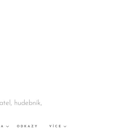
datel, hudebník,
KA
ODKAZY
VÍCE