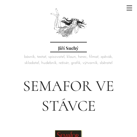
Jiří Suchý
básník, textař, spisovatel, klaun, herec, filmař, zpěvák,
skladatel, hudebník, režisér, grafik, výtvarník, sběratel
SEMAFOR VE
STÁVCE