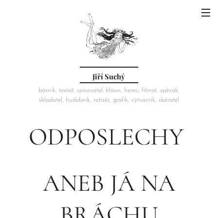
Jiří Suchý
básník, textař, spisovatel, klaun, herec, filmař, zpěvák,
skladatel, hudebník, režisér, grafik, výtvarník, sběratel
ODPOSLECHY
ANEB JÁ NA
BRÁCHU