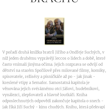
V pořadí druhá knížka bratrů Jiřího a Ondřeje Suchých, v
níž jeden druhému vyprávějí leccos o lidech a době, které
často vnímali jinýma očima. Jejich rozprava se odvíjí od
dětství na starém Spořilově přes milované filmy, komiky,
spisovatele, režiséry a písničkáře až po - jak jinak -
kreslené vtipy a Semafor. Samostatná kapitola je
věnována jejich svéráznému otci Jášovi, hudebníkovi,
vynálezci, zlepšovateli a hlavně loutkáři. Kniha
odposlechnutých odpovědí zakončuje kapitola o snech -
jak říká Jiří Suchý - kinu chudých. Knihu, která překvapí