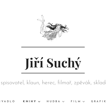
Jiří Suchý
 spisovatel, klaun, herec, filmař, zpěvák, skla
režisér, grafik, výtvarník, sběratel
IVADLO
KNIHY
HUDBA
FILM
GRAFI