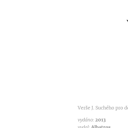
Verše J. Suchého pro dě
vydáno:
2013
vydal:
Albatros