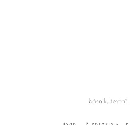
básník, textař,
ÚVOD
ŽIVOTOPIS
D