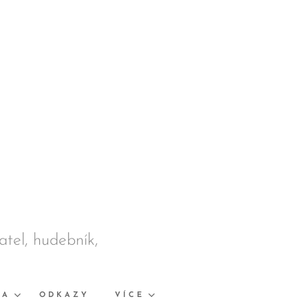
datel, hudebník,
KA
ODKAZY
VÍCE