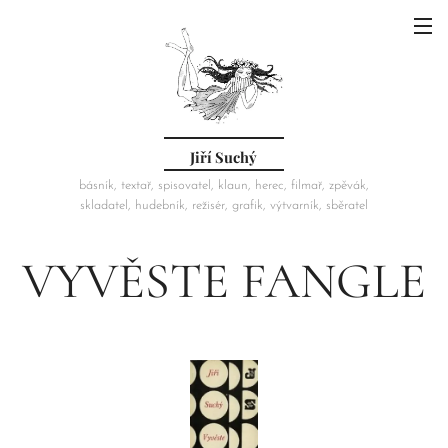
Jiří Suchý
básník, textař, spisovatel, klaun, herec, filmař, zpěvák,
skladatel, hudebník, režisér, grafik, výtvarník, sběratel
VYVĚSTE FANGLE