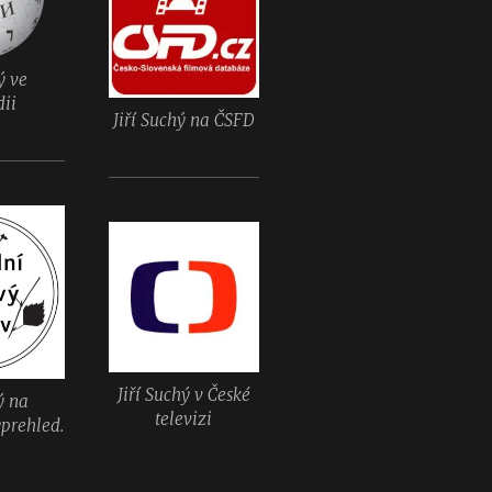
ý ve
dii
Jiří Suchý na ČSFD
Jiří Suchý v České
ý na
televizi
prehled.