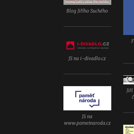
Blog Jiřího Suchého
F
JS na i-divadlo.cz
Jiř
č
JS na
www.pametnaroda.cz