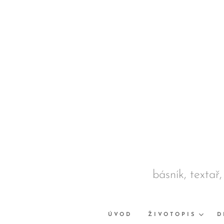
básník, textař,
ÚVOD
ŽIVOTOPIS
D