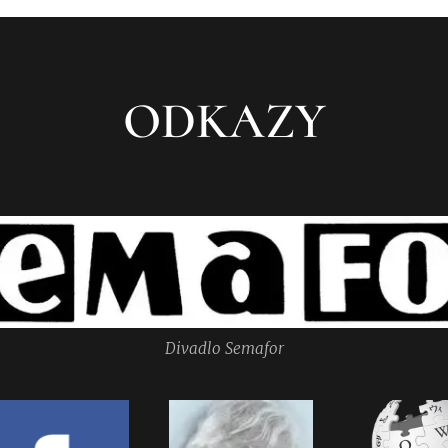
ODKAZY
Divadlo Semafor