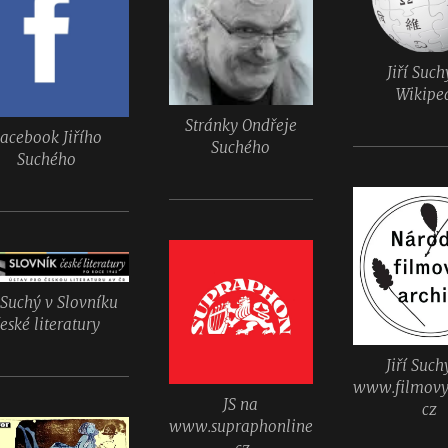
Jiří Such
Wikipe
Stránky Ondřeje
acebook Jiřího
Suchého
Suchého
í Suchý v Slovníku
eské literatury
Jiří Such
www.filmovy
JS na
cz
www.supraphonline