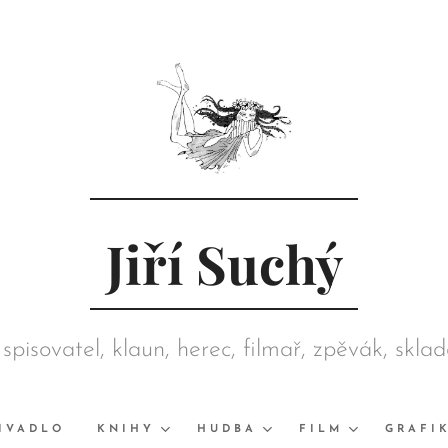
Jiří Suchý
 spisovatel, klaun, herec, filmař, zpěvák, skla
režisér, grafik, výtvarník, sběratel
IVADLO
KNIHY
HUDBA
FILM
GRAFI