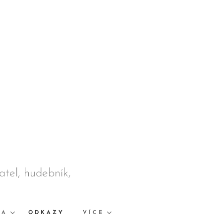
datel, hudebník,
KA
ODKAZY
VÍCE