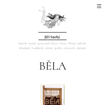
Jiří Suchý
básník, textař, spisovatel, klaun, herec, filmař, zpěvák,
skladatel, hudebník, režisér, grafik, výtvarník, sběratel
BĚLA