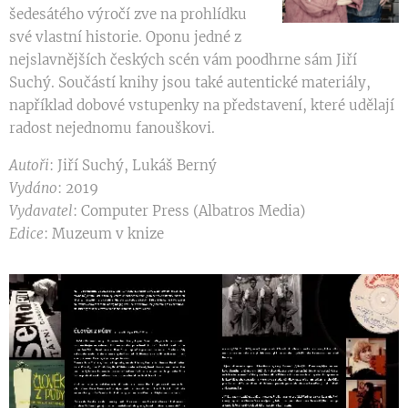
šedesátého výročí zve na prohlídku
své vlastní historie. Oponu jedné z
nejslavnějších českých scén vám poodhrne sám Jiří
Suchý. Součástí knihy jsou také autentické materiály,
například dobové vstupenky na představení, které udělají
radost nejednomu fanouškovi.
Autoři
: Jiří Suchý, Lukáš Berný
Vydáno
: 2019
Vydavatel
: Computer Press (Albatros Media)
Edice
: Muzeum v knize