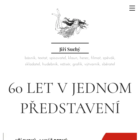
Jiří Suchý
básník, textař, spisovatel, klaun, herec, filmař, zpěvák,
skladatel, hudebník, režisér, grafik, výtvarník, sběratel
60 LET V JEDNOM
PŘEDSTAVENÍ