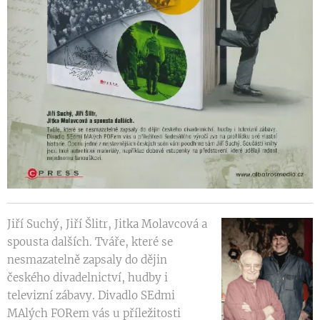
Jiří Suchý, Jiří Šlitr, Jitka Molavcová a
spousta dalších. Tváře, které se
nesmazatelně zapsaly do dějin
českého divadelnictví, hudby i
televizní zábavy. Divadlo SEdmi
MAlých FORem vás u příležitosti