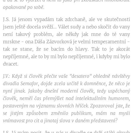
opakované po sobě.
J.S. Já jenom vypadám tak zdrchaně, ale ve skutečnosti
jsem ještě docela svěží... Válet sudy a nebo skočit do vany
není takový problém, ale někdy jak mne do té vany
mrskne - ona Dáša Zázvorková je velmi temperamentní -
tak se stane, že se bacím do hlavy. Tak to je akorát
nepříjemné, ale to by mi bylo nepříjemné, i kdyby mi bylo
dvacet.
J.V.: Když si člověk přečte vaše "desatero" ohledně návštěvy
divadla Semafor, dojde zcela určitě k domněnce, že něco je
nyní jinak. Jakoby dnešní moderní člověk, tedy uspěchaný
člověk, neměl čas přemýšlet nad intelektuálním humorem,
postaveným na významu slovních hříček. Zpozoroval jste, že
se jistým způsobem změnilo publikum, mám na mysli
vnímavost pro cit a jinotaj slova v daném představení?
J.S. Já mám pocit, že u nás v divadle se drží stálý okruh