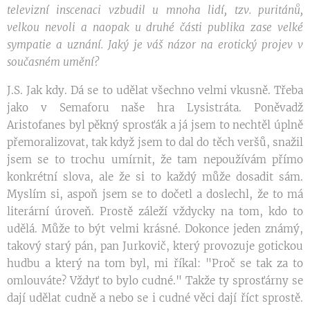
televizní inscenaci vzbudil u mnoha lidí, tzv. puritánů,
velkou nevoli a naopak u druhé části publika zase velké
sympatie a uznání. Jaký je váš názor na erotický projev v
současném umění?
J.S. Jak kdy. Dá se to udělat všechno velmi vkusně. Třeba
jako v Semaforu naše hra Lysistráta. Poněvadž
Aristofanes byl pěkný sprosťák a já jsem to nechtěl úplně
přemoralizovat, tak když jsem to dal do těch veršů, snažil
jsem se to trochu umírnit, že tam nepoužívám přímo
konkrétní slova, ale že si to každý může dosadit sám.
Myslím si, aspoň jsem se to dočetl a doslechl, že to má
literární úroveň. Prostě záleží vždycky na tom, kdo to
udělá. Může to být velmi krásné. Dokonce jeden známý,
takový starý pán, pan Jurkovič, který provozuje gotickou
hudbu a který na tom byl, mi říkal: "Proč se tak za to
omlouváte? Vždyť to bylo cudné." Takže ty sprosťárny se
dají udělat cudně a nebo se i cudné věci dají říct sprostě.