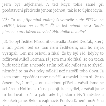
jsem byl udýchanej. A teď když tohle samé při
představení předvedu jenom jednou, tak je to úplně idyla.
V.Ž.: To mi připomíná známý Suvorovův citát: "Těžko na
cvičišti, lehko na bojišti". Čí to byl nápad uvést Dobře
placenou procházku na scéně Národního divadla?
J.S. To byl ředitel Národního divadla Daniel Dvořák, který
s tím přišel; teď už tam není ředitelem, oni ho nějak
vyštípali. Ten mě oslovil a říkal, že by byl rád, kdyby to
režíroval Miloš Forman. Já jsem mu ale říkal, že on teďka
bude točit film a nebude s ním řeč. Ale Miloš na to slyšel,
nicméně to na dva roky odložil než natočil toho Goyu. Já
jsem tomu zpočátku moc nevěřil a myslel jsem si, že to
časem "vyšumí", a on najednou přišel a začali jsme se
scházet u Hoffmeistrů na pokoji, kde bydlel, a začali jsme
to budovat, psát a pak tady byl skoro čtyři měsíce a
zkoušeli jsme. Bylo to zajímavé. Poněvadž není možné na