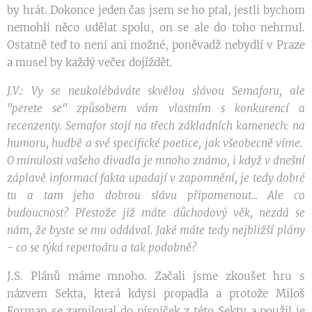
by hrát. Dokonce jeden čas jsem se ho ptal, jestli bychom
nemohli něco udělat spolu, on se ale do toho nehrnul.
Ostatně teď to není ani možné, poněvadž nebydlí v Praze
a musel by každý večer dojíždět.
J.V.: Vy se neukolébáváte skvělou slávou Semaforu, ale
"perete se" způsobem vám vlastním s konkurencí a
recenzenty. Semafor stojí na třech základních kamenech: na
humoru, hudbě a své specifické poetice, jak všeobecně víme.
O minulosti vašeho divadla je mnoho známo, i když v dnešní
záplavě informací fakta upadají v zapomnění, je tedy dobré
tu a tam jeho dobrou slávu připomenout... Ale co
budoucnost? Přestože již máte důchodový věk, nezdá se
nám, že byste se mu oddával. Jaké máte tedy nejbližší plány
- co se týká repertoáru a tak podobně?
J.S. Plánů máme mnoho. Začali jsme zkoušet hru s
názvem Sekta, která kdysi propadla a protože Miloš
Forman se zamiloval do písniček z této Sekty a použil je