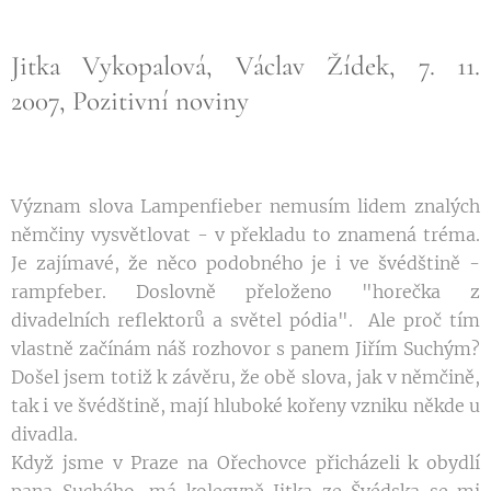
Jitka Vykopalová, Václav Žídek, 7. 11.
2007, Pozitivní noviny
Význam slova Lampenfieber nemusím lidem znalých
němčiny vysvětlovat - v překladu to znamená tréma.
Je zajímavé, že něco podobného je i ve švédštině -
rampfeber. Doslovně přeloženo "horečka z
divadelních reflektorů a světel pódia".
Ale proč tím
vlastně začínám náš rozhovor s panem Jiřím Suchým?
Došel jsem totiž k závěru, že obě slova, jak v němčině,
tak i ve švédštině, mají hluboké kořeny vzniku někde u
divadla.
Když jsme v Praze na Ořechovce přicházeli k obydlí
pana Suchého, má kolegyně Jitka ze Švédska se mi