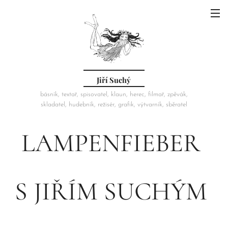
Jiří Suchý
básník, textař, spisovatel, klaun, herec, filmař, zpěvák,
skladatel, hudebník, režisér, grafik, výtvarník, sběratel
LAMPENFIEBER
S JIŘÍM SUCHÝM