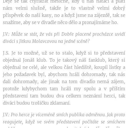
Děje se tak čtyřikrát měsíčně, kdy u nás natáčí a platí
nám velmi slušně, takže je to vlastně velmi dobrý
příspěvek do naší kasy, no a když jsme na zájezdě, tak se
snažíme, aby se v divadle něco dělo a pronajímáme ho.
J.V.: Může se stát, že vás při Dobře placené procházce uvidí
diváci s Jitkou Molavcovou na jedné scéně?
J.S. Je to možné, už se to stalo, když si to představení
objednal Jonáš klub. To je takový náš fanklub, který si
objednal ne celé, ale velkou část hlediště, koupil lístky a
jeho požadavek byl, abychom hráli dohromady, tak nás
dali dohromady, ale jinak na tom divadlo nemá zájem,
protože kdybychom tam hráli my spolu a v příštím
představení tam budou dva celkem neznámí herci, tak
diváci budou trošičku zklamaní.
J.V.: Pro herce je víceméně smích publika odměnou. Jak proto
reagujete, když ve svém představení počítáte se smíchem