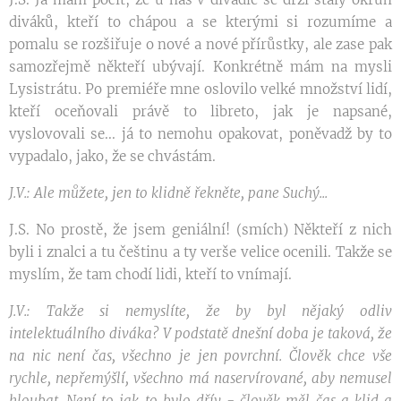
diváků, kteří to chápou a se kterými si rozumíme a
pomalu se rozšiřuje o nové a nové přírůstky, ale zase pak
samozřejmě někteří ubývají. Konkrétně mám na mysli
Lysistrátu. Po premiéře mne oslovilo velké množství lidí,
kteří oceňovali právě to libreto, jak je napsané,
vyslovovali se... já to nemohu opakovat, poněvadž by to
vypadalo, jako, že se chvástám.
J.V.: Ale můžete, jen to klidně řekněte, pane Suchý...
J.S. No prostě, že jsem geniální! (smích) Někteří z nich
byli i znalci a tu češtinu a ty verše velice ocenili. Takže se
myslím, že tam chodí lidi, kteří to vnímají.
J.V.: Takže si nemyslíte, že by byl nějaký odliv
intelektuálního diváka? V podstatě dnešní doba je taková, že
na nic není čas, všechno je jen povrchní. Člověk chce vše
rychle, nepřemýšlí, všechno má naservírované, aby nemusel
hloubat. Není to jak to bylo dřív - člověk měl čas a klid a