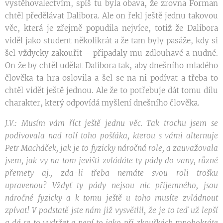
vystěhovalectvím, spíš tu byla obava, že zrovna Forman
chtěl předělávat Dalibora. Ale on řekl ještě jednu takovou
věc, která je zřejmě popudila nejvíce, totiž že Dalibora
viděl jako student několikrát a že tam byly pasáže, kdy si
šel vždycky zakouřit - připadaly mu zdlouhavé a nudné.
On že by chtěl udělat Dalibora tak, aby dnešního mladého
člověka ta hra oslovila a šel se na ni podívat a třeba to
chtěl vidět ještě jednou. Ale že to potřebuje dát tomu dílu
charakter, který odpovídá myšlení dnešního člověka.
J.V.: Musím vám říct ještě jednu věc. Tak trochu jsem se
podivovala nad rolí toho pošťáka, kterou s vámi alternuje
Petr Macháček, jak je to fyzicky náročná role, a zauvažovala
jsem, jak vy na tom jevišti zvládáte ty pády do vany, různé
přemety aj., zda-li třeba nemáte svou roli trošku
upravenou? Vždyť ty pády nejsou nic příjemného, jsou
náročné fyzicky a k tomu ještě u toho musíte zvládnout
zpívat! V podstatě jste nám již vysvětlil, že je to teď už lepší
a dá se to vydržet a není to jako při zkouškách mnohokráte