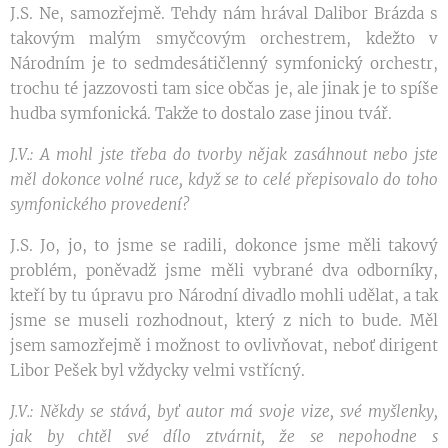
J.S. Ne, samozřejmě. Tehdy nám hrával Dalibor Brázda s
takovým malým smyčcovým orchestrem, kdežto v
Národním je to sedmdesátičlenný symfonický orchestr,
trochu té jazzovosti tam sice občas je, ale jinak je to spíše
hudba symfonická. Takže to dostalo zase jinou tvář.
J.V.: A mohl jste třeba do tvorby nějak zasáhnout nebo jste
měl dokonce volné ruce, když se to celé přepisovalo do toho
symfonického provedení?
J.S. Jo, jo, to jsme se radili, dokonce jsme měli takový
problém, poněvadž jsme měli vybrané dva odborníky,
kteří by tu úpravu pro Národní divadlo mohli udělat, a tak
jsme se museli rozhodnout, který z nich to bude. Měl
jsem samozřejmě i možnost to ovlivňovat, neboť dirigent
Libor Pešek byl vždycky velmi vstřícný.
J.V.: Někdy se stává, byť autor má svoje vize, své myšlenky,
jak by chtěl své dílo ztvárnit, že se nepohodne s