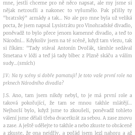
mne, jestli chceme pro ně něco napsat, ale my jsme si
nějak netroufli a nakonec to vyšumělo. Pak přišly ty
"bratrský" armády a tak... No ale pro mne byla už veliká
pocta, že jsem napsal Lysistrátu pro Vinohradské divadlo,
poněvadž to bylo přece jenom kamenné divadlo, a teď to
Národní... Kdykoliv jsem na té scéně, když tam vlezu, tak
si říkám: "Tady stával Antonín Dvořák, támhle sedával
Smetana v lóži a teď já tady blbec z Plzně skáču a válím
sudy...(smích)
J.V.: Na ty scény si dobře pamatuji! Je toto vaše první role na
prknech Národního divadla?
J.S. Ano, tam jsem nikdy nebyl, to je má první role a
taková pokořující, že tam se mnou takhle mlátějí...
Nejhorší bylo, když jsme to zkoušeli, poněvadž tohleto
válení jsme dělali třeba dvacetkrát za sebou. A zase znovu
a zase. A ještě udělejte to takhle a nebo zkuste to obráceně
a zkuste, že ona nejdřív, a pořád jsem lezl nahoru a až