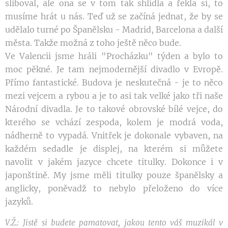
sliboval, ale ona se v tom tak shlídla a řekla si, to
musíme hrát u nás. Teď už se začíná jednat, že by se
udělalo turné po Španělsku - Madrid, Barcelona a další
města. Takže možná z toho ještě něco bude.
Ve Valencii jsme hráli "Procházku" týden a bylo to
moc pěkné. Je tam nejmodernější divadlo v Evropě.
Přímo fantastické. Budova je neskutečná - je to něco
mezi vejcem a rybou a je to asi tak velké jako tři naše
Národní divadla. Je to takové obrovské bílé vejce, do
kterého se vchází zespoda, kolem je modrá voda,
nádherně to vypadá. Vnitřek je dokonale vybaven, na
každém sedadle je displej, na kterém si můžete
navolit v jakém jazyce chcete titulky. Dokonce i v
japonštině. My jsme měli titulky pouze španělsky a
anglicky, poněvadž to nebylo přeloženo do více
jazyků.
V.Ž.: Jistě si budete pamatovat, jakou tento váš muzikál v