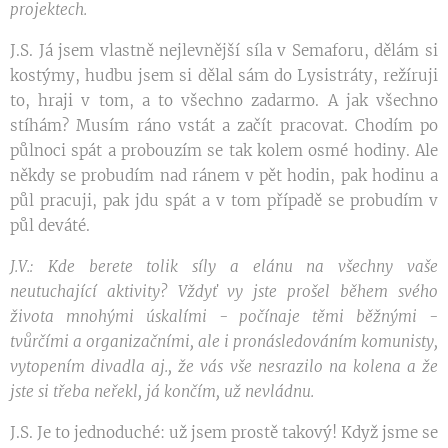
projektech.
J.S. Já jsem vlastně nejlevnější síla v Semaforu, dělám si
kostýmy, hudbu jsem si dělal sám do Lysistráty, režíruji
to, hraji v tom, a to všechno zadarmo. A jak všechno
stíhám? Musím ráno vstát a začít pracovat. Chodím po
půlnoci spát a probouzím se tak kolem osmé hodiny. Ale
někdy se probudím nad ránem v pět hodin, pak hodinu a
půl pracuji, pak jdu spát a v tom případě se probudím v
půl deváté.
J.V.: Kde berete tolik síly a elánu na všechny vaše
neutuchající aktivity? Vždyť vy jste prošel během svého
života mnohými úskalími - počínaje těmi běžnými -
tvůrčími a organizačními, ale i pronásledováním komunisty,
vytopením divadla aj., že vás vše nesrazilo na kolena a že
jste si třeba neřekl, já končím, už nevládnu.
J.S. Je to jednoduché: už jsem prostě takový! Když jsme se