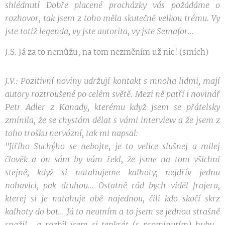
shlédnutí Dobře placené procházky vás požádáme o
rozhovor, tak jsem z toho měla skutečně velkou trému. Vy
jste totiž legenda, vy jste autorita, vy jste Semafor...
J.S. Já za to nemůžu, na tom nezměním už nic! (smích)
J.V.: Pozitivní noviny udržují kontakt s mnoha lidmi, mají
autory roztroušené po celém světě. Mezi ně patří i novinář
Petr Adler z Kanady, kterému když jsem se přátelsky
zmínila, že se chystám dělat s vámi interview a že jsem z
toho trošku nervózní, tak mi napsal:
"Jiřího Suchýho se nebojte, je to velice slušnej a milej
člověk a on sám by vám řekl, že jsme na tom všichni
stejně, když si natahujeme kalhoty; nejdřív jednu
nohavici, pak druhou... Ostatně rád bych viděl frajera,
kterej si je natahuje obě najednou, čili kdo skočí skrz
kalhoty do bot... Já to neumím a to jsem se jednou strašně
snažil... a rozbil jsem si tenkrát (s prominutím) hubu...