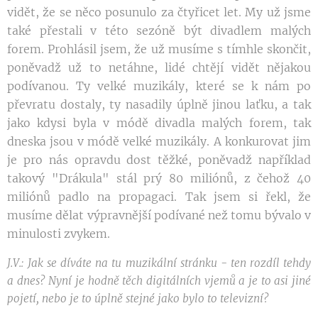
vidět, že se něco posunulo za čtyřicet let. My už jsme
také přestali v této sezóně být divadlem malých
forem. Prohlásil jsem, že už musíme s tímhle skončit,
poněvadž už to netáhne, lidé chtějí vidět nějakou
podívanou. Ty velké muzikály, které se k nám po
převratu dostaly, ty nasadily úplně jinou laťku, a tak
jako kdysi byla v módě divadla malých forem, tak
dneska jsou v módě velké muzikály. A konkurovat jim
je pro nás opravdu dost těžké, poněvadž například
takový "Drákula" stál prý 80 miliónů, z čehož 40
miliónů padlo na propagaci. Tak jsem si řekl, že
musíme dělat výpravnější podívané než tomu bývalo v
minulosti zvykem.
J.V.: Jak se díváte na tu muzikální stránku - ten rozdíl tehdy
a dnes? Nyní je hodně těch digitálních vjemů a je to asi jiné
pojetí, nebo je to úplně stejné jako bylo to televizní?