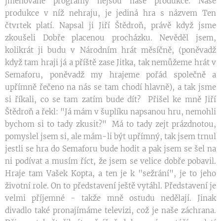
jmenované programy nejsou naše produkce. Naše
produkce v níž nehraju, je jediná hra s názvem Ten
čtvrtek platí. Napsal ji Jiří Štědroň, právě když jsme
zkoušeli Dobře placenou procházku. Nevěděl jsem,
kolikrát ji budu v Národním hrát měsíčně, (poněvadž
když tam hraji já a příště zase Jitka, tak nemůžeme hrát v
Semaforu, poněvadž my hrajeme pořád společně a
upřímně řečeno na nás se tam chodí hlavně), a tak jsme
si říkali, co se tam zatím bude dít? Přišel ke mně Jiří
Štědroň a řekl: "Já mám v šuplíku napsanou hru, nemohli
bychom si to tady zkusit?" Má to tady zejt prázdnotou,
pomyslel jsem si, ale mám-li být upřímný, tak jsem trnul
jestli se hra do Semaforu bude hodit a pak jsem se šel na
ni podívat a musím říct, že jsem se velice dobře pobavil.
Hraje tam Vašek Kopta, a ten je k "sežrání", je to jeho
životní role. On to představení ještě vytáhl. Představení je
velmi příjemné - takže mně ostudu nedělají. Jinak
divadlo také pronajímáme televizi, což je naše záchrana.