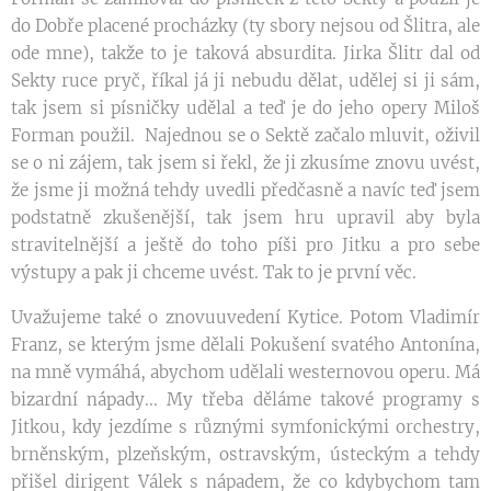
do Dobře placené procházky (ty sbory nejsou od Šlitra, ale
ode mne), takže to je taková absurdita. Jirka Šlitr dal od
Sekty ruce pryč, říkal já ji nebudu dělat, udělej si ji sám,
tak jsem si písničky udělal a teď je do jeho opery Miloš
Forman použil. Najednou se o Sektě začalo mluvit, oživil
se o ni zájem, tak jsem si řekl, že ji zkusíme znovu uvést,
že jsme ji možná tehdy uvedli předčasně a navíc teď jsem
podstatně zkušenější, tak jsem hru upravil aby byla
stravitelnější a ještě do toho píši pro Jitku a pro sebe
výstupy a pak ji chceme uvést. Tak to je první věc.
Uvažujeme také o znovuuvedení Kytice. Potom Vladimír
Franz, se kterým jsme dělali Pokušení svatého Antonína,
na mně vymáhá, abychom udělali westernovou operu. Má
bizardní nápady... My třeba děláme takové programy s
Jitkou, kdy jezdíme s různými symfonickými orchestry,
brněnským, plzeňským, ostravským, ústeckým a tehdy
přišel dirigent Válek s nápadem, že co kdybychom tam