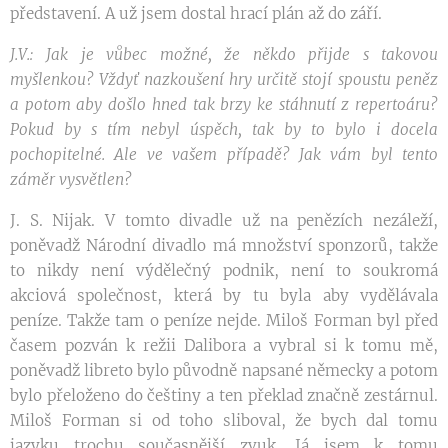
představení. A už jsem dostal hrací plán až do září.
J.V.: Jak je vůbec možné, že někdo přijde s takovou
myšlenkou? Vždyť nazkoušení hry určitě stojí spoustu peněz
a potom aby došlo hned tak brzy ke stáhnutí z repertoáru?
Pokud by s tím nebyl úspěch, tak by to bylo i docela
pochopitelné. Ale ve vašem případě? Jak vám byl tento
záměr vysvětlen?
J. S. Nijak. V tomto divadle už na penězích nezáleží,
poněvadž Národní divadlo má množství sponzorů, takže
to nikdy není výdělečný podnik, není to soukromá
akciová společnost, která by tu byla aby vydělávala
peníze. Takže tam o peníze nejde. Miloš Forman byl před
časem pozván k režii Dalibora a vybral si k tomu mě,
poněvadž libreto bylo původně napsané německy a potom
bylo přeloženo do češtiny a ten překlad značně zestárnul.
Miloš Forman si od toho sliboval, že bych dal tomu
jazyku trochu současnější zvuk. Já jsem k tomu