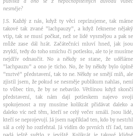
publika a ono se z nepochopitelných důvodů vůbec
nesměje?
J.S. Každý z nás, když ty věci reprízujeme, tak máme
takové tak zvané "lachpauzy", a když řekneme nějaký
vtip, tak se musí počkat, než se lidé vysmějou a pak se
může zase dál hrát. Začátečníci mluví hned, jak jsou
zvyklí, tedy do toho smíchu či potlesku, ale to je musíme
nejdřív odnaučit. No a někdy se stane, že uděláme
"lachpauzu" a ono je ticho. No, že by někdy bylo úplně
"mrtvé" představení, tak to ne. Někdy se smějí míň, ale
zjistil jsem, že pokud se nesměje publikum nahlas, není
to vůbec tím, že by se nebavilo. Většinou když skončí
představení, tak nám dají potleskem najevo svoji
spokojenost a my musíme kolikrát přidávat daleko a
daleko víc než těm, kteří se celý večer smáli. Jsou lidé,
kteří se neprojevují. Já jsem například ten, kdo by nestrhl
sál a celý ho rozřehtal. Já vidím do prvních tří řad, tam
padá ještě světlo z jeviště. Kolikrát je takové klidné