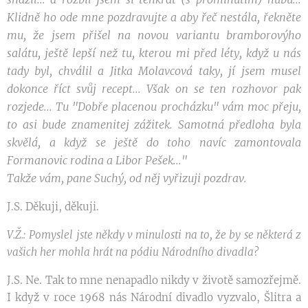
Klidně ho ode mne pozdravujte a aby řeč nestála, řekněte
mu, že jsem přišel na novou variantu bramborovýho
salátu, ještě lepší než tu, kterou mi před léty, když u nás
tady byl, chválil a Jitka Molavcová taky, jí jsem musel
dokonce říct svůj recept... Však on se ten rozhovor pak
rozjede... Tu "Dobře placenou procházku" vám moc přeju,
to asi bude znamenitej zážitek. Samotná předloha byla
skvělá, a když se ještě do toho navíc zamontovala
Formanovic rodina a Libor Pešek..."
Takže vám, pane Suchý, od něj vyřizuji pozdrav.
J.S. Děkuji, děkuji.
V.Ž.: Pomyslel jste někdy v minulosti na to, že by se některá z
vašich her mohla hrát na pódiu Národního divadla?
J.S. Ne. Tak to mne nenapadlo nikdy v životě samozřejmě.
I když v roce 1968 nás Národní divadlo vyzvalo, Šlitra a