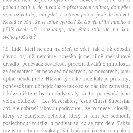
pohodu zajít si do divadla a představení vnímat, domýšlet
se, prožívat děj, zamyslet se a třeba potom ještě diskutovat.
Nezdá se vám, že se tohle vytrácí? Že člověk příliš mnoho a
příliš rychle vše konzumuje, aby všeho stihl víc, na úkor
svého prožitku?
J.S. Lidé, kteří nejdou na dřeň té věci, tak ti už odpadli
dávno. Ty už nemáme. Dneska jsme silně menšinové
divadlo, poněvadž devadesát procent diváků z minulosti,
ze šedesátých let nebo sedmdesátých, osmdesátých, jsou
úplně někde jinde. Hlavně ty velké muzikály je přetáhly,
poněvadž tam už nejde často tak o to se nad tím zamyslet,
i když některé by mnohdy stály za to, poněvadž jsou
velmi hluboké - Les Miserables, Jesus Christ Superstar
atd. Ale nabízejí takovou podívanou, že to snese i člověk,
který se zamýšlet nehodlá, který si tam jde sednout,
poslechnout muziku a podívat se, co se tam děje. Takže
my jsme o tyhle diváky přišli. Upřímně řečeno ten pokus