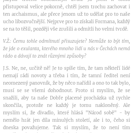
přistupoval velice pokorně, chtěl jsem trochu zachovat i
ten archaismus, ale přece jenom už to udělat pro to naše
ucho libozvučnější. Nejprve pro to získali Formana, každý
se na to těšil, později vše zrušili a odmítli ho velmi tvrdě.
V.Ž.: Čemu tohle odmítnutí přisuzujete? Nemůže to být tím,
že jde o exulanta, kterého mnoho lidí u nás v Čechách nemá
rádo a dávají to znát různými způsoby?
J.S. Ne, ne, určitě ně! Je to spíše tím, že tam někteří lidé
nemají rádi novoty a třeba i tím, že tamní ředitel není
neomezený panovník, že by něco nařídil a ono to tak bylo,
musí se se všemi dohodnout. Proto si myslím, že se
snažili, aby ta naše Dobře placené procházka už rychle
skončila, protože ne každý je tomu nakloněný. Ale
myslím si, že divadlo, které hlásá "Národ sobě" - by
nemělo hrát jen díla minulých století, ale i to, čeho si
dneska považujeme. Tak si myslím, že to není tím