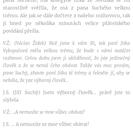
starostlivě svěřila, že má z pana Suchého velkou
trému. Ale jak se dále dočtete z našeho rozhovoru, tak
ji hned po několika minutách velice přátelského
povídání přešla.
V.Ž.: (Václav Židek) Než jsme k vám šli, tak paní Jitka
Vykopalová měla velkou trému, že bude s vámi natáčet
rozhovor. Celou dobu jsem ji uklidňoval, že jste jedinečný
člověk a že se nemá čeho obávat. Takže vás moc prosím,
pane Suchý, zbavte paní Jitku té trémy a řekněte jí, aby se
nebála, že jste výborný člověk...
J.S. (Jiří Suchý) Jsem výborný člověk... právě jste to
slyšela.
V.Ž.: ...A nemusíte se mne vůbec obávat!
J.S. ... A nemusíte se mne vůbec obávat!