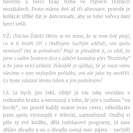
herečky a herci hrají třeba ve čtyřech různých
muzikálech. Proto máme dvě až tři alternace, protože je
kolikrát těžké dát je dohromady, aby se toho večera daní
herci sešli.
V.Ž.: (Václav Židek) Občas se mi stane, že se mne lidé ptají,
co si ti bratři Jiří s Ondřejem Suchým udělali, oni spolu
nemluví? Oni se pohněvali? Ptají se převážně ti, co vědí, že
jsem s vaším bratrem dost v úzkém kontaktu přes "Pozitivky"
a že jsme velcí přátelé. Pokaždé je ujišťuji, že je mezi vámi
všechno v tom nejlepším pořádku, oni ale jako by nevěřili.
Co byste vzkázal těmto lidem a jim podobným?
J.S. Já bych jim řekl, vždyť já vás taky nevídám v
rodinném kruhu a neusuzuji z toho, že jste s rodinou "na
kordy", no prostě každý máme svou cestu, několikráte
jsme spolu vystoupili v televizi, samozřejmě. Ondřej si
píše ty své knížky, dělá rozhlasové programy, já zase
dělám divadlo a on o divadlo nemá moc zájem - nechtěl