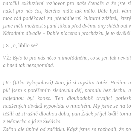
natočili exkluzivní rozhovor pro naše čtenáře a že jste si
našel pro nás čas, kterého máte tak málo. Dále bych vám
moc rád poděkoval za přenádherný kulturní zážitek, který
jsme měli možnost s paní Jitkou před dvěma dny shlédnout v
Národním divadle - Dobře placenou procházku. Je to skvělé!
J.S. Jo, líbilo se?
V.Ž.: Bylo to pro nás něco mimořádného, co se jen tak nevidí
a hned tak nezapomíná.
J.V.: (Jitka Vykopalová) Ano, já si myslím totéž. Hodinu a
půl jsem s potěšením sledovala děj, pomalu bez dechu, a
najednou byl konec. Ten dlouhodobě trvající potlesk
nadšených diváků vypovídal o mnohém. My jsme se na to
těšili už strašně dlouhou dobu, pan Židek přijel kvůli tomu
z Německa a já ze Švédska.
Začnu ale úplně od začátku. Když jsme se rozhodli, že po