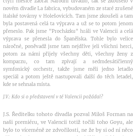
čtyři měsíce zabrat Národní divadlo, tak se zkoušelo v
novém divadle La fabrica, vybudovaném ze staré zrušené
italské továrny v Holešovicích. Tam jsme zkoušeli a tam
byla postavená celá ta výprava a už se to potom jenom
přeneslo. Pak jsme "Procházku" hráli ve Valencii a celá
výprava se přenesla do Španělska. Tohle bylo velice
náročné, poněvadž jsme tam nejdříve jeli všichni herci,
potom za námi přijely všechny děti, všechny ženy z
komparzu, co tam zpívají a sedmdesátičlenný
symfonický orchestr, takže jsme měli jedno letadlo
speciál a potom ještě nastupovali další do těch letadel,
kde se sehnala místa.
J.V.: Kdo si o představení v té Valencii požádal?
J.S. Ředitelku tohoto divadla pozval Miloš Forman na
naši premiéru, ve Valencii totiž točili toho Goyu, ale
bylo to víceméně ze zdvořilosti, ne že by si od ní něco