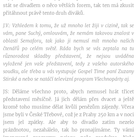
stát se divadlem o něco větších forem, tak ten má zkusit
přitáhnout právě tento druh diváků.
J.V.: Vzhledem k tomu, že už mnoho let žiji v cizině, tak se
vám, pane Suchý, omlouvám, že nemám takovou znalost v
oblasti Semaforu, tak jako ji nemusí mít mnoho našich
čtenářů po celém světě. Ráda bych se vás zeptala na tu
různorodost skladby představení, že nejsou uváděna
vyloženě jen vaše představení, tedy z vašeho autorského
soudku, ale třeba u vás vystupuje Gospel Time paní Zuzany
Stirské a nebo se natáčí televizní program Všechnopárty aj.
JS: Děláme všechno proto, abych nemusel hrát třicet
představení měsíčně. Já jich dělám přes dvacet a ještě
kromě toho musíme dělat kvůli penězům zájezdy. Včera
jsme byli v České Třebové, což je z Prahy 250 km a v noci
jsem jel zpátky. Ale aby to divadlo zatím nezelo
prázdnotou, nezahálelo, tak ho pronajímáme. Ty vámi