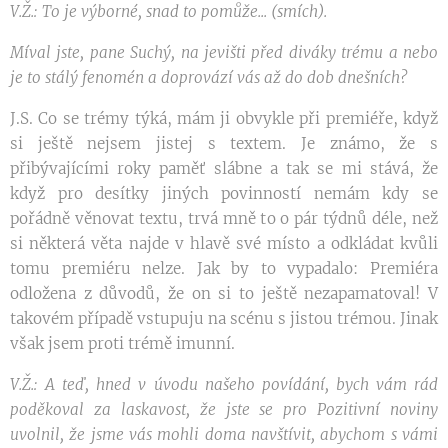
V.Ž.: To je výborné, snad to pomůže... (smích).
Míval jste, pane Suchý, na jevišti před diváky trému a nebo
je to stálý fenomén a doprovází vás až do dob dnešních?
J.S. Co se trémy týká, mám ji obvykle při premiéře, když
si ještě nejsem jistej s textem. Je známo, že s
přibývajícími roky paměť slábne a tak se mi stává, že
když pro desítky jiných povinností nemám kdy se
pořádně věnovat textu, trvá mně to o pár týdnů déle, než
si některá věta najde v hlavě své místo a odkládat kvůli
tomu premiéru nelze. Jak by to vypadalo: Premiéra
odložena z důvodů, že on si to ještě nezapamatoval! V
takovém případě vstupuju na scénu s jistou trémou. Jinak
však jsem proti trémě imunní.
V.Ž.: A teď, hned v úvodu našeho povídání, bych vám rád
poděkoval za laskavost, že jste se pro Pozitivní noviny
uvolnil, že jsme vás mohli doma navštívit, abychom s vámi