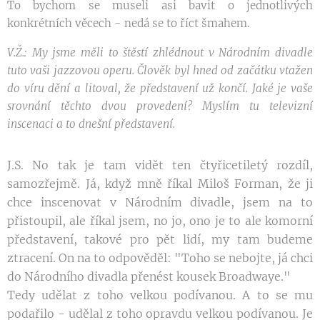
To bychom se museli asi bavit o jednotlivých
konkrétních věcech - nedá se to říct šmahem.
V.Ž.: My jsme měli to štěstí zhlédnout v Národním divadle
tuto vaši jazzovou operu. Člověk byl hned od začátku vtažen
do víru dění a litoval, že představení už končí. Jaké je vaše
srovnání těchto dvou provedení? Myslím tu televizní
inscenaci a to dnešní představení.
J.S. No tak je tam vidět ten čtyřicetiletý rozdíl,
samozřejmě. Já, když mně říkal Miloš Forman, že ji
chce inscenovat v Národním divadle, jsem na to
přistoupil, ale říkal jsem, no jo, ono je to ale komorní
představení, takové pro pět lidí, my tam budeme
ztracení. On na to odpověděl: "Toho se nebojte, já chci
do Národního divadla přenést kousek Broadwaye."
Tedy udělat z toho velkou podívanou. A to se mu
podařilo - udělal z toho opravdu velkou podívanou. Je