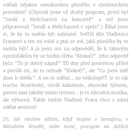
udělali nějakou semaforskou písničku v symfonickém
provedení? (Chystali jsme už druhý program, první byl
"Jonáš a Melicharová na koncertě" a teď jsme
připravovali "Jonáš a Melicharová v opeře".) Říkal jsem
si, že by to mohlo být zajímavé. Svěřili dílo Vladimíru
Franzovi a ten mi volal a ptal se mě, jaká písnička by to
mohla být? A já jsem mu na odpověděl, že k takovým
symfoňákům by se hodilo třeba "Klokočí". Jeho odpověď
byla: "To je dobrý nápad!" Tři dny před premiérou přišel
a povídá mi, že to nebude "Klokočí", ale "Co jsem měl
dnes k obědu". A on to udělal.., no velkolepé!!! Je to tak
trochu Stravinský, chvíli kakofonie, obrovské hřmoty,
potom zase jakoby mimo rytmus... je to závratná muzika,
ale výborná. Takže tenhle Vladimír Franz chce s námi
udělat western!
J.V.: Jak všechno stíháte, když hrajete v Semaforu, v
Národním divadle, máte turné, pracujete na dalších