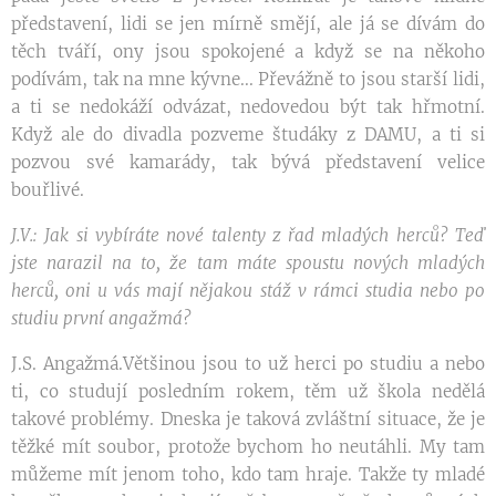
představení, lidi se jen mírně smějí, ale já se dívám do
těch tváří, ony jsou spokojené a když se na někoho
podívám, tak na mne kývne... Převážně to jsou starší lidi,
a ti se nedokáží odvázat, nedovedou být tak hřmotní.
Když ale do divadla pozveme študáky z DAMU, a ti si
pozvou své kamarády, tak bývá představení velice
bouřlivé.
J.V.: Jak si vybíráte nové talenty z řad mladých herců? Teď
jste narazil na to, že tam máte spoustu nových mladých
herců, oni u vás mají nějakou stáž v rámci studia nebo po
studiu první angažmá?
J.S. Angažmá.Většinou jsou to už herci po studiu a nebo
ti, co studují posledním rokem, těm už škola nedělá
takové problémy. Dneska je taková zvláštní situace, že je
těžké mít soubor, protože bychom ho neutáhli. My tam
můžeme mít jenom toho, kdo tam hraje. Takže ty mladé