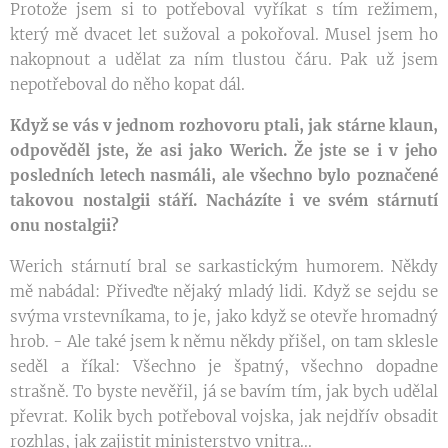
Protože jsem si to potřeboval vyříkat s tím režimem,
který mě dvacet let sužoval a pokořoval. Musel jsem ho
nakopnout a udělat za ním tlustou čáru. Pak už jsem
nepotřeboval do něho kopat dál.
Když se vás v jednom rozhovoru ptali, jak stárne klaun,
odpověděl jste, že asi jako Werich. Že jste se i v jeho
posledních letech nasmáli, ale všechno bylo poznačené
takovou nostalgii stáří. Nacházíte i ve svém stárnutí
onu nostalgii?
Werich stárnutí bral se sarkastickým humorem. Někdy
mě nabádal: Přiveďte nějaký mladý lidi. Když se sejdu se
svýma vrstevníkama, to je, jako když se otevře hromadný
hrob. - Ale také jsem k němu někdy přišel, on tam sklesle
seděl a říkal: Všechno je špatný, všechno dopadne
strašně. To byste nevěřil, já se bavím tím, jak bych udělal
převrat. Kolik bych potřeboval vojska, jak nejdřív obsadit
rozhlas, jak zajistit ministerstvo vnitra...