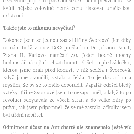
o všechno přijít? To pak sám sebe snadno přesvědčíte, že
kvůli nějaké volovině nemá cenu riskovat uměleckou
existenci.
Takže jste to nikomu nevyčítal?
Dokonce jsem se jednou zastal Jiřiny Švorcové. Jen díky
ní nám totiž v roce 1982 prošla hra Dr. Johann Faust,
Praha II, Karlovo náměstí 40. Jeden hodně mocný
hodnostář nám ji chtěl zatrhnout. Přišel na předváděčku,
kterou jsme hráli před komisí, v níž seděla i Švorcová.
Když jsme skončili, vstala a řekla: To je dobrá hra a
myslím, že by se to mělo doporučit. Papaláš odešel bledý
vzteky. Jiřině Švorcové jsem to nezapomněl, a když to po
revoluci schytávala ze všech stran a do velké míry po
právu, tak jsem připomněl, že se mě zastala, ačkoliv jsem
byl třídní nepřítel.
Odmítnout účast na Antichartě ale znamenalo ještě víc