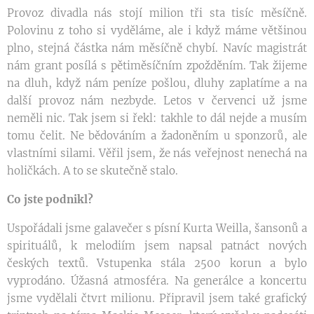
Provoz divadla nás stojí milion tři sta tisíc měsíčně.
Polovinu z toho si vyděláme, ale i když máme většinou
plno, stejná částka nám měsíčně chybí. Navíc magistrát
nám grant posílá s pětiměsíčním zpožděním. Tak žijeme
na dluh, když nám peníze pošlou, dluhy zaplatíme a na
další provoz nám nezbyde. Letos v červenci už jsme
neměli nic. Tak jsem si řekl: takhle to dál nejde a musím
tomu čelit. Ne bědováním a žadoněním u sponzorů, ale
vlastními silami. Věřil jsem, že nás veřejnost nenechá na
holičkách. A to se skutečně stalo.
Co jste podnikl?
Uspořádali jsme galavečer s písní Kurta Weilla, šansonů a
spirituálů, k melodiím jsem napsal patnáct nových
českých textů. Vstupenka stála 2500 korun a bylo
vyprodáno. Úžasná atmosféra. Na generálce a koncertu
jsme vydělali čtvrt milionu. Připravil jsem také grafický