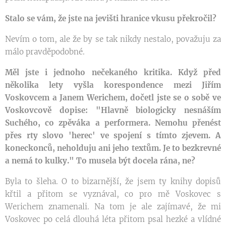
Stalo se vám, že jste na jevišti hranice vkusu překročil?
Nevím o tom, ale že by se tak nikdy nestalo, považuju za
málo pravděpodobné.
Měl jste i jednoho nečekaného kritika. Když před
několika lety vyšla korespondence mezi Jiřím
Voskovcem a Janem Werichem, dočetl jste se o sobě ve
Voskovcově dopise: "Hlavně biologicky nesnáším
Suchého, co zpěváka a performera. Nemohu přenést
přes rty slovo 'herec' ve spojení s tímto zjevem. A
koneckonců, neholduju ani jeho textům. Je to bezkrevné
a nemá to kulky." To musela být docela rána, ne?
Byla to šleha. O to bizarnější, že jsem ty knihy dopisů
křtil a přitom se vyznával, co pro mě Voskovec s
Werichem znamenali. Na tom je ale zajímavé, že mi
Voskovec po celá dlouhá léta přitom psal hezké a vlídné