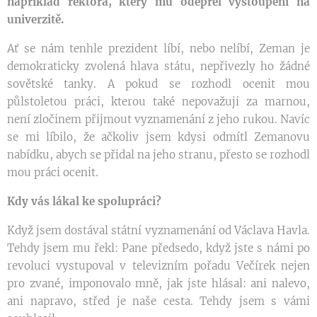
například rektora, který mu odepřel vystoupení na
univerzitě.
Ať se nám tenhle prezident líbí, nebo nelíbí, Zeman je
demokraticky zvolená hlava státu, nepřivezly ho žádné
sovětské tanky. A pokud se rozhodl ocenit mou
půlstoletou práci, kterou také nepovažuji za marnou,
není zločinem přijmout vyznamenání z jeho rukou. Navíc
se mi líbilo, že ačkoliv jsem kdysi odmítl Zemanovu
nabídku, abych se přidal na jeho stranu, přesto se rozhodl
mou práci ocenit.
Kdy vás lákal ke spolupráci?
Když jsem dostával státní vyznamenání od Václava Havla.
Tehdy jsem mu řekl: Pane předsedo, když jste s námi po
revoluci vystupoval v televizním pořadu Večírek nejen
pro zvané, imponovalo mně, jak jste hlásal: ani nalevo,
ani napravo, střed je naše cesta. Tehdy jsem s vámi