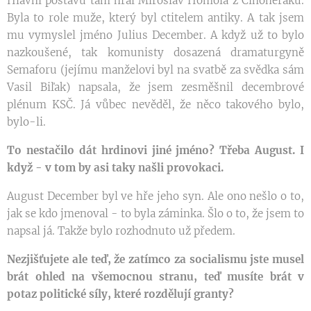
Hlavní postavu tam hrál Miroslav Homola z Činoheráku.
Byla to role muže, který byl ctitelem antiky. A tak jsem
mu vymyslel jméno Julius December. A když už to bylo
nazkoušené, tak komunisty dosazená dramaturgyně
Semaforu (jejímu manželovi byl na svatbě za svědka sám
Vasil Biľak) napsala, že jsem zesměšnil decembrové
plénum KSČ. Já vůbec nevěděl, že něco takového bylo,
bylo-li.
To nestačilo dát hrdinovi jiné jméno? Třeba August. I
když - v tom by asi taky našli provokaci.
August December byl ve hře jeho syn. Ale ono nešlo o to,
jak se kdo jmenoval - to byla záminka. Šlo o to, že jsem to
napsal já. Takže bylo rozhodnuto už předem.
Nezjišťujete ale teď, že zatímco za socialismu jste musel
brát ohled na všemocnou stranu, teď musíte brát v
potaz politické síly, které rozdělují granty?