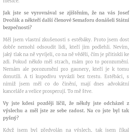
měsíce.
Jak jste se vyrovnával se zjištěním, že na vás Josef
Dvořák a někteří další členové Semaforu donášeli Státní
bezpečnosti?
Měl jsem vlastní zkušenosti s estébáky. Proto jsem dost
dobře nemohl odsoudit lidi, kteří jim podlehli. Nevím,
jaký tlak na ně vyvíjeli, co na ně věděli, čím je přitiskli ke
zdi. Pokud někdo měl strach, mám pro to porozumění.
Nemám ale porozumění pro gaunery, kteří je k tomu
donutili. A ti kupodivu vyvázli bez trestu. Estébáci, s
nimiž jsem měl co do činění, mají dnes advokátní
kanceláře a velice prosperují. To mě štve.
Vy jste kdesi později líčil, že někdy jste odcházel z
výslechu a měl jste ze sebe radost. Na co jste byl tak
pyšný?
Když jsem byl předvolán na výslech, tak jsem říkal