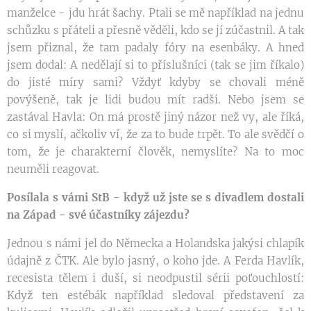
manželce - jdu hrát šachy. Ptali se mě například na jednu
schůzku s přáteli a přesně věděli, kdo se jí zúčastnil. A tak
jsem přiznal, že tam padaly fóry na esenbáky. A hned
jsem dodal: A nedělají si to příslušníci (tak se jim říkalo)
do jisté míry sami? Vždyť kdyby se chovali méně
povýšeně, tak je lidi budou mít radši. Nebo jsem se
zastával Havla: On má prostě jiný názor než vy, ale říká,
co si myslí, ačkoliv ví, že za to bude trpět. To ale svědčí o
tom, že je charakterní člověk, nemyslíte? Na to moc
neuměli reagovat.
Posílala s vámi StB - když už jste se s divadlem dostali
na Západ - své účastníky zájezdu?
Jednou s námi jel do Německa a Holandska jakýsi chlapík
údajně z ČTK. Ale bylo jasný, o koho jde. A Ferda Havlík,
recesista tělem i duší, si neodpustil sérii poťouchlostí:
Když ten estébák například sledoval představení za