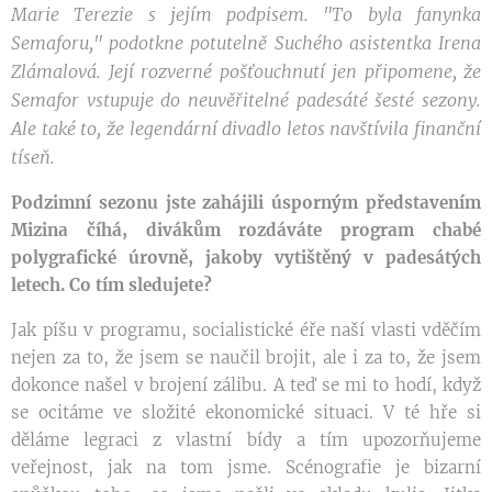
Marie Terezie s jejím podpisem. "To byla fanynka
Semaforu," podotkne potutelně Suchého asistentka Irena
Zlámalová. Její rozverné pošťouchnutí jen připomene, že
Semafor vstupuje do neuvěřitelné padesáté šesté sezony.
Ale také to, že legendární divadlo letos navštívila finanční
tíseň.
Podzimní sezonu jste zahájili úsporným představením
Mizina číhá, divákům rozdáváte program chabé
polygrafické úrovně, jakoby vytištěný v padesátých
letech. Co tím sledujete?
Jak píšu v programu, socialistické éře naší vlasti vděčím
nejen za to, že jsem se naučil brojit, ale i za to, že jsem
dokonce našel v brojení zálibu. A teď se mi to hodí, když
se ocitáme ve složité ekonomické situaci. V té hře si
děláme legraci z vlastní bídy a tím upozorňujeme
veřejnost, jak na tom jsme. Scénografie je bizarní