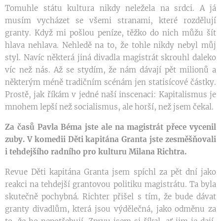
Tomuhle státu kultura nikdy neležela na srdci. A já
musím vycházet se všemi stranami, které rozdělují
granty. Když mi pošlou peníze, těžko do nich můžu šít
hlava nehlava. Nehledě na to, že tohle nikdy nebyl můj
styl. Navíc některá jiná divadla magistrát skrouhl daleko
víc než nás. Až se stydím, že nám dávají pět milionů a
některým méně tradičním scénám jen statisícové částky.
Prostě, jak říkám v jedné naší inscenaci: Kapitalismus je
mnohem lepší než socialismus, ale horší, než jsem čekal.
Za časů Pavla Béma jste ale na magistrát přece vycenil
zuby. V komedii Děti kapitána Granta jste zesměšňovali
i tehdejšího radního pro kulturu Milana Richtra.
Revue Děti kapitána Granta jsem spíchl za pět dní jako
reakci na tehdejší grantovou politiku magistrátu. Ta byla
skutečně pochybná. Richter přišel s tím, že bude dávat
granty divadlům, která jsou výdělečná, jako odměnu za