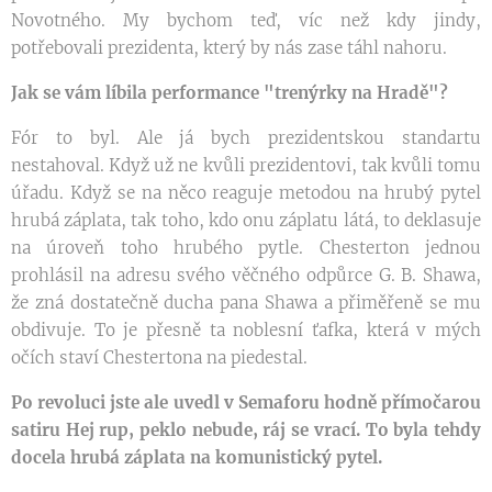
Novotného. My bychom teď, víc než kdy jindy,
potřebovali prezidenta, který by nás zase táhl nahoru.
Jak se vám líbila performance "trenýrky na Hradě"?
Fór to byl. Ale já bych prezidentskou standartu
nestahoval. Když už ne kvůli prezidentovi, tak kvůli tomu
úřadu. Když se na něco reaguje metodou na hrubý pytel
hrubá záplata, tak toho, kdo onu záplatu látá, to deklasuje
na úroveň toho hrubého pytle. Chesterton jednou
prohlásil na adresu svého věčného odpůrce G. B. Shawa,
že zná dostatečně ducha pana Shawa a přiměřeně se mu
obdivuje. To je přesně ta noblesní ťafka, která v mých
očích staví Chestertona na piedestal.
Po revoluci jste ale uvedl v Semaforu hodně přímočarou
satiru Hej rup, peklo nebude, ráj se vrací. To byla tehdy
docela hrubá záplata na komunistický pytel.