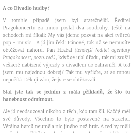
A co Divadlo hudby?
V tomhle případě jsem byl statečnější. Ředitel
Pragokoncertu za mnou poslal dva soudruhy. Ještě na
schodech mi říkali: My vás jdeme pozvat na akci tvůrců
pop - music... A já jim řekl: Pánové, tak už se nemusíte
obtěžovat nahoru. Pan Hrabal
(tehdejší ředitel agentury
Pragokoncert, pozn. red.)
, když se ujal úřadu, tak mi zrušil
veškeré nabízené výjezdy s divadlem do zahraničí. A teď
jsem mu najednou dobrej? Tak mu vyřiďte, ať se mnou
nepočítá. Děkuji vám, že jste se obtěžovali.
Stal jste tak se jedním z mála příkladů, že šlo tu
hanebnost odmítnout.
Ale já neodsuzoval nikoho z těch, kdo tam šli. Každý měl
své důvody. Všechno to bylo postavené na strachu.
Většina herců neuměla nic jiného než hrát. A teď by měli