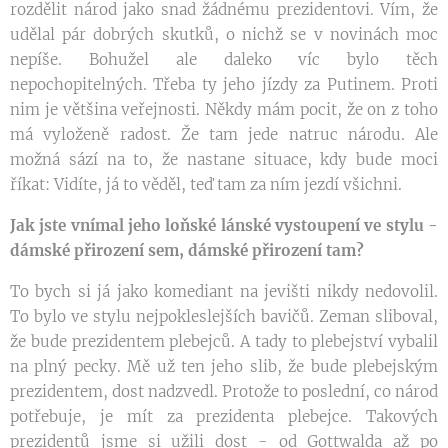
rozdělit národ jako snad žádnému prezidentovi. Vím, že
udělal pár dobrých skutků, o nichž se v novinách moc
nepíše. Bohužel ale daleko víc bylo těch
nepochopitelných. Třeba ty jeho jízdy za Putinem. Proti
nim je většina veřejnosti. Někdy mám pocit, že on z toho
má vyloženě radost. Že tam jede natruc národu. Ale
možná sází na to, že nastane situace, kdy bude moci
říkat: Vidíte, já to věděl, teď tam za ním jezdí všichni.
Jak jste vnímal jeho loňské lánské vystoupení ve stylu -
dámské přirození sem, dámské přirození tam?
To bych si já jako komediant na jevišti nikdy nedovolil.
To bylo ve stylu nejpokleslejších bavičů. Zeman sliboval,
že bude prezidentem plebejců. A tady to plebejství vybalil
na plný pecky. Mě už ten jeho slib, že bude plebejským
prezidentem, dost nadzvedl. Protože to poslední, co národ
potřebuje, je mít za prezidenta plebejce. Takových
prezidentů jsme si užili dost - od Gottwalda až po