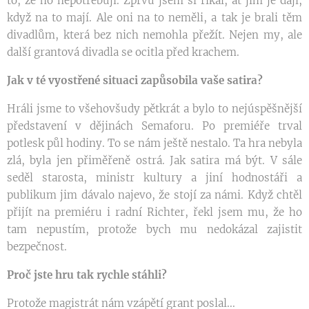
to, že ho nepotřebují. Zprvu jsem si říkal, ať jim je dají,
když na to mají. Ale oni na to neměli, a tak je brali těm
divadlům, která bez nich nemohla přežít. Nejen my, ale
další grantová divadla se ocitla před krachem.
Jak v té vyostřené situaci zapůsobila vaše satira?
Hráli jsme to všehovšudy pětkrát a bylo to nejúspěšnější
představení v dějinách Semaforu. Po premiéře trval
potlesk půl hodiny. To se nám ještě nestalo. Ta hra nebyla
zlá, byla jen přiměřeně ostrá. Jak satira má být. V sále
seděl starosta, ministr kultury a jiní hodnostáři a
publikum jim dávalo najevo, že stojí za námi. Když chtěl
přijít na premiéru i radní Richter, řekl jsem mu, že ho
tam nepustím, protože bych mu nedokázal zajistit
bezpečnost.
Proč jste hru tak rychle stáhli?
Protože magistrát nám vzápětí grant poslal...