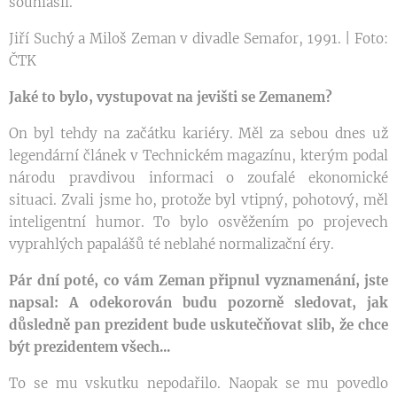
souhlasil.
Jiří Suchý a Miloš Zeman v divadle Semafor, 1991. | Foto:
ČTK
Jaké to bylo, vystupovat na jevišti se Zemanem?
On byl tehdy na začátku kariéry. Měl za sebou dnes už
legendární článek v Technickém magazínu, kterým podal
národu pravdivou informaci o zoufalé ekonomické
situaci. Zvali jsme ho, protože byl vtipný, pohotový, měl
inteligentní humor. To bylo osvěžením po projevech
vyprahlých papalášů té neblahé normalizační éry.
Pár dní poté, co vám Zeman připnul vyznamenání, jste
napsal: A odekorován budu pozorně sledovat, jak
důsledně pan prezident bude uskutečňovat slib, že chce
být prezidentem všech...
To se mu vskutku nepodařilo. Naopak se mu povedlo