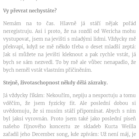
Vy převrat nechystáte?
Nemám na to čas. Hlavně já stáří nějak pořád
neregistruju. Asi i proto, že na rozdíl od Wericha mohu
vystupovat, jsem na jevišti s mladými lidmi. Vždycky mě
překvapí, když se mě někdo třeba o deset mladší zeptá:
Jak si můžete na jevišti kleknout a pak rychle vstát, já
bych se sám nezvedl. To by mě ale vůbec nenapadlo, že
bych neměl vstát vlastním přičiněním.
Stejně, životaschopnost někdy dělá zázraky.
Já vždycky říkám: Nekouřím, nepiju a nesportuju a tomu
vděčím, že jsem fyzicky fit. Ale poslední dobou si
uvědomuju, že si musím stáří připomínat. Abych s ním
byl jaksi vyrovnán. Proto jsem také jako poslední píseň
našeho říjnového koncertu ze skladeb Kurta Weilla
zařadil jeho December song, kde zpívám: Už není máj, je