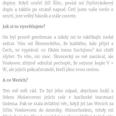
dopisy. Když umřel Jiří Šlitr, poslal mi čtyřstránkový
dopis a takhle po straně napsal: Četl jsem vaše verše o
smrti, jste velký básník a stále rostete.
Jak si to vysvětlujete?
On byl prostě gentleman a nikdy mi to takříkajíc nedal
sežrat. Vím od Škvoreckého, že každého, kdo přijel z
Čech, se vyptával: co říkáte tomu Suchýmu? Asi chtěl
slyšet: To víte, nic moc. Škvorecký se mě zastával, ale
Voskovec zřejmě odmítal pochopit, že nejsme kopie V +
W, ale jejich pokračovatelé, kteří jdou svou cestou.
A co Werich?
Ten mě měl rád. To byl jeho nápad, abychom hráli s
Jitkou Molavcovou jejich role v karlínské inscenaci
Golema. Pak se stala zvláštní věc, když jel Jan Werich za
Jiřím Voskovcem do Ameriky. Mimochodem, tehdy mi