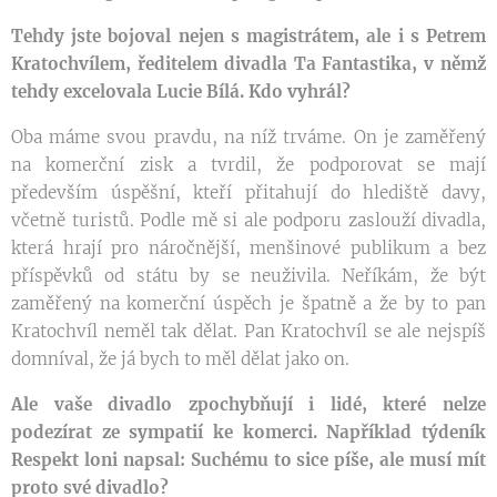
Tehdy jste bojoval nejen s magistrátem, ale i s Petrem
Kratochvílem, ředitelem divadla Ta Fantastika, v němž
tehdy excelovala Lucie Bílá. Kdo vyhrál?
Oba máme svou pravdu, na níž trváme. On je zaměřený
na komerční zisk a tvrdil, že podporovat se mají
především úspěšní, kteří přitahují do hlediště davy,
včetně turistů. Podle mě si ale podporu zaslouží divadla,
která hrají pro náročnější, menšinové publikum a bez
příspěvků od státu by se neuživila. Neříkám, že být
zaměřený na komerční úspěch je špatně a že by to pan
Kratochvíl neměl tak dělat. Pan Kratochvíl se ale nejspíš
domníval, že já bych to měl dělat jako on.
Ale vaše divadlo zpochybňují i lidé, které nelze
podezírat ze sympatií ke komerci. Například týdeník
Respekt loni napsal: Suchému to sice píše, ale musí mít
proto své divadlo?