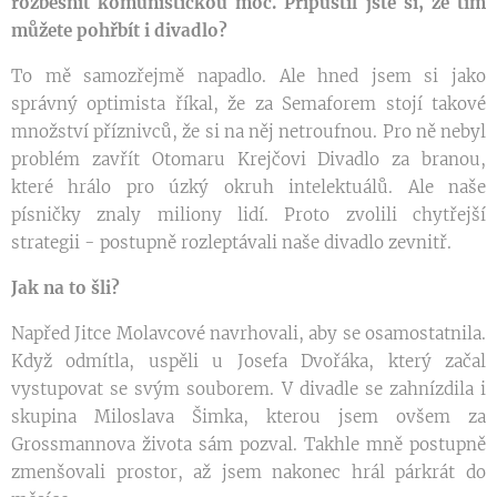
rozběsnit komunistickou moc. Připustil jste si, že tím
můžete pohřbít i divadlo?
To mě samozřejmě napadlo. Ale hned jsem si jako
správný optimista říkal, že za Semaforem stojí takové
množství příznivců, že si na něj netroufnou. Pro ně nebyl
problém zavřít Otomaru Krejčovi Divadlo za branou,
které hrálo pro úzký okruh intelektuálů. Ale naše
písničky znaly miliony lidí. Proto zvolili chytřejší
strategii - postupně rozleptávali naše divadlo zevnitř.
Jak na to šli?
Napřed Jitce Molavcové navrhovali, aby se osamostatnila.
Když odmítla, uspěli u Josefa Dvořáka, který začal
vystupovat se svým souborem. V divadle se zahnízdila i
skupina Miloslava Šimka, kterou jsem ovšem za
Grossmannova života sám pozval. Takhle mně postupně
zmenšovali prostor, až jsem nakonec hrál párkrát do