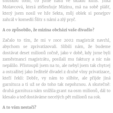
snůškou toho, co jsme našli ve skladu kulis. Jitka
Molavcová, která ztělesňuje Mizinu, má na sobě plášť,
který jsem nosil ve hře Sekta, můj oblek si ponejprv
zahrál v komedii Šlitr s námi a zlý pryč.
A co způsobilo, že mizina obchází vaše divadlo?
Začalo to tím, že mi v roce 2002 magistrát navrhl,
abychom se zprivatizovali. Slíbili nám, že budeme
dostávat deset milionů ročně, jako v době, kdy jsme byli
zaměstnanci magistrátu, posílali mu faktury a nic nás
nepálilo. Přistoupil jsem na to, ale nebyl jsem tak chytrej
a ostražitej jako ředitelé divadel z druhé vlny privatizace,
kteří řekli: Dobře, vy nám to slíbíte, ale přijde jiná
garnitura a ti už se do toho tak nepohrnou. A skutečně:
druhá garnitura nám snížila grant na osm milionů, dál to
klesalo a teď dostáváme necelých pět milionů na rok.
A to vám nestačí?