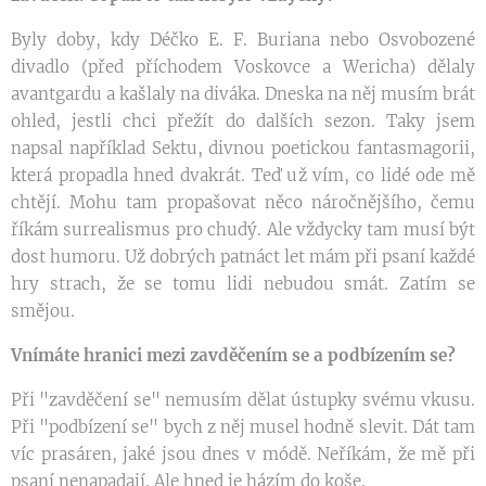
Byly doby, kdy Déčko E. F. Buriana nebo Osvobozené
divadlo (před příchodem Voskovce a Wericha) dělaly
avantgardu a kašlaly na diváka. Dneska na něj musím brát
ohled, jestli chci přežít do dalších sezon. Taky jsem
napsal například Sektu, divnou poetickou fantasmagorii,
která propadla hned dvakrát. Teď už vím, co lidé ode mě
chtějí. Mohu tam propašovat něco náročnějšího, čemu
říkám surrealismus pro chudý. Ale vždycky tam musí být
dost humoru. Už dobrých patnáct let mám při psaní každé
hry strach, že se tomu lidi nebudou smát. Zatím se
smějou.
Vnímáte hranici mezi zavděčením se a podbízením se?
Při "zavděčení se" nemusím dělat ústupky svému vkusu.
Při "podbízení se" bych z něj musel hodně slevit. Dát tam
víc prasáren, jaké jsou dnes v módě. Neříkám, že mě při
psaní nenapadají. Ale hned je házím do koše.