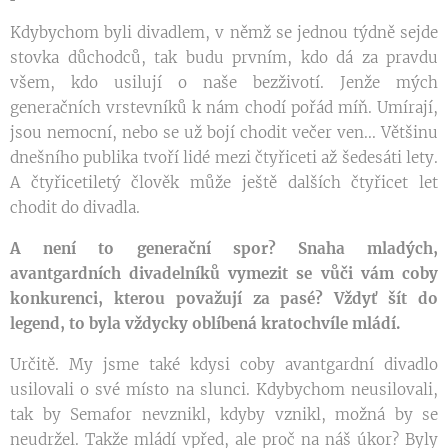
Kdybychom byli divadlem, v němž se jednou týdně sejde
stovka důchodců, tak budu prvním, kdo dá za pravdu
všem, kdo usilují o naše bezživotí. Jenže mých
generačních vrstevníků k nám chodí pořád míň. Umírají,
jsou nemocní, nebo se už bojí chodit večer ven... Většinu
dnešního publika tvoří lidé mezi čtyřiceti až šedesáti lety.
A čtyřicetiletý člověk může ještě dalších čtyřicet let
chodit do divadla.
A není to generační spor? Snaha mladých,
avantgardních divadelníků vymezit se vůči vám coby
konkurenci, kterou považují za pasé? Vždyť šít do
legend, to byla vždycky oblíbená kratochvíle mládí.
Určitě. My jsme také kdysi coby avantgardní divadlo
usilovali o své místo na slunci. Kdybychom neusilovali,
tak by Semafor nevznikl, kdyby vznikl, možná by se
neudržel. Takže mládí vpřed, ale proč na náš úkor? Byly