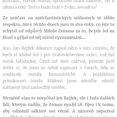
kulisami, Havlík odložil uprostřed hraní saxofon, šel k
němu a řekl: Teď to budu hrát v D dur, nevadí to?
Za neúčast na antichartistických sešlostech se těšíte
respektu. Ale v těchto dnech jsou to dva roky, co jste to
schytal od odpůrců Miloše Zemana za to, že jste šel na
Hrad a přijal od něj státní vyznamenání....
Ano, Jan Rejžek dokonce napsal něco v tom smyslu, že
bych si klidně šel i pro Svatováclavskou orlici, což byl
metál fašistickej. Čímž mě dost naštval, protože jistě
dobře ví, že jsem se nebál vzpouzet v časech, kdy se
rozdávaly metály komunistické. A pražskému
primátorovi Josefu Hájkovi jsem zdvořile odmítl
nabízený titul zasloužilý umělec.
Nicméně vám to nevyčítal jen Rejžek, ale i řada dalších
lidí, kterým vadilo, že Zeman využil 28. říjen i k tomu,
aby odměnil některé své věrné. A zároveň nepozval