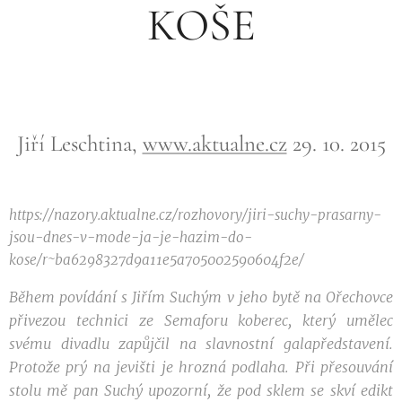
KOŠE
Jiří Leschtina,
www.aktualne.cz
29. 10. 2015
https://nazory.aktualne.cz/rozhovory/jiri-suchy-prasarny-
jsou-dnes-v-mode-ja-je-hazim-do-
kose/r~ba6298327d9a11e5a705002590604f2e/
Během povídání s Jiřím Suchým v jeho bytě na Ořechovce
přivezou technici ze Semaforu koberec, který umělec
svému divadlu zapůjčil na slavnostní galapředstavení.
Protože prý na jevišti je hrozná podlaha. Při přesouvání
stolu mě pan Suchý upozorní, že pod sklem se skví edikt