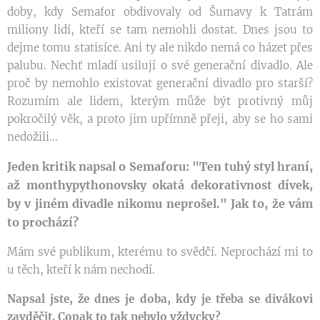
doby, kdy Semafor obdivovaly od Šumavy k Tatrám
miliony lidí, kteří se tam nemohli dostat. Dnes jsou to
dejme tomu statisíce. Ani ty ale nikdo nemá co házet přes
palubu. Nechť mladí usilují o své generační divadlo. Ale
proč by nemohlo existovat generační divadlo pro starší?
Rozumím ale lidem, kterým může být protivný můj
pokročilý věk, a proto jim upřímně přeji, aby se ho sami
nedožili...
Jeden kritik napsal o Semaforu: "Ten tuhý styl hraní,
až monthypythonovsky okatá dekorativnost dívek,
by v jiném divadle nikomu neprošel." Jak to, že vám
to prochází?
Mám své publikum, kterému to svědčí. Neprochází mi to
u těch, kteří k nám nechodí.
Napsal jste, že dnes je doba, kdy je třeba se divákovi
zavděčit. Copak to tak nebylo vždycky?