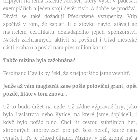
triptych na téma Mackie Messer, který vyšel v padesáti
exemplářích a jeden stojí devět tisíc. A dobře se prodává.
Diváci se také dožadují Předražené vstupenky. Vtip
spočívá v tom, že zaplatí-li o stovku navíc, stávají se
majitelem certifikátu dokládajícího jejich sponzorství.
Našich záchranných aktivit si povšiml i Úřad městské
části Praha 6 a poslal nám přes milion korun.
Takže mizina byla zažehnána?
Ferdinand Havlík by řekl, že z nejhoršího jsme vevnitř.
Jenže až vám magistrát zase pošle poloviční grant, opět
pozdě, lítáte v tom znova...
Už to budu držet na uzdě. Už žádné výpravné hry, jako
byla Lysistrata nebo Kytice, na které jsme dopláceli, i
když bylo pořád plno. Chci jít cestou subtilních her,
skromných improvizací pro pět šest herců, které nám
vynášejí. To je případ číhající Miziny, v níž kromě mě a