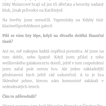
Jitky Molavcové hrají už jen tři děvčata a herecky nadaný
kluk, jinak průvodce na Karlštejně.
Na Sověty jsme nemočili. Vzpomínky na Kdyby tisíc
klarinetůprohlédnout galerii
Píší se vám hry lépe, když na divadlo doléhá finanční
tíseň?
Ani ne, mě nakopne každá úspěšná premiéra. Ať jsme na
tom dobře, nebo špatně. Když jsem přišel z toho
weillovského galakoncertu domů, ještě v tom rozpoložení
jsem začal psát novou hru. Ale jedno nákladnější
představení bych ještě rád uskutečnil. A to je hra
Skleněné prkno, kterou nám komunisté zakázali v
sedmdesátých letech.
Čím to zdůvodnili?