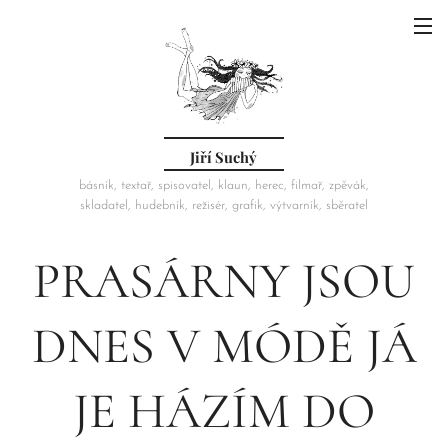
Jiří Suchý
básník, textař, spisovatel, klaun, herec, filmař, zpěvák,
skladatel, hudebník, režisér, grafik, výtvarník, sběratel
PRASÁRNY JSOU
DNES V MÓDĚ JÁ
JE HÁZÍM DO