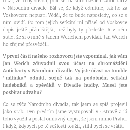
říkal, že to by důvod, proč šel na shromáždění Anticharty
v Národním divadle. Bál se, že když odmítne, tak ho za
Voskovcem nepustí. Věděl, že to bude naposledy, co se s
ním uvidí. Po tom jejich setkání mi přišel od Voskovce
dopis ještě přátelštější, než byly ty předešlé. A v něm
stálo, že si o mně s Janem Werichem povídali. Jan Werich
ho zřejmě přesvědčil.
V první části našeho rozhovoru jste vzpomínal, jak vám
Jan Werich zdůvodnil svou účast na shromáždění
Anticharty v Národním divadle. Vy jste účast na tomhle
"mítinku" odmítl, stejně tak na podobném setkání
hudebníků a zpěváků v Divadle hudby. Musel jste
posbírat odvahu?
Co se týče Národního divadla, tak jsem se spíš projevil
jako srab. Den předtím jsme vystupovali v Ostravě a já
toho využil a poslal omluvný dopis, že jsem mimo Prahu.
I když, kdybych po té sešlosti toužil, stihl bych se vrátit.