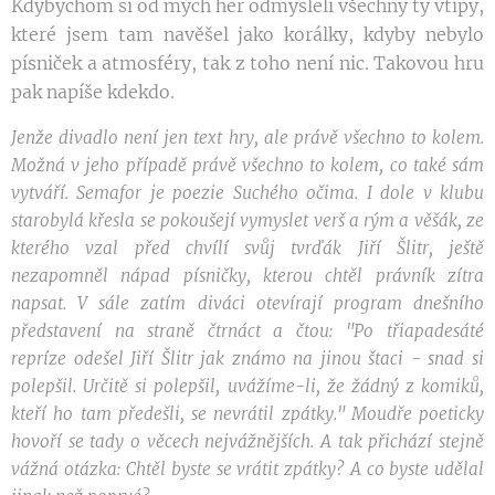
Kdybychom si od mých her odmysleli všechny ty vtipy,
které jsem tam navěšel jako korálky, kdyby nebylo
písniček a atmosféry, tak z toho není nic. Takovou hru
pak napíše kdekdo.
Jenže divadlo není jen text hry, ale právě všechno to kolem.
Možná v jeho případě právě všechno to kolem, co také sám
vytváří. Semafor je poezie Suchého očima. I dole v klubu
starobylá křesla se pokoušejí vymyslet verš a rým a věšák, ze
kterého vzal před chvílí svůj tvrďák Jiří Šlitr, ještě
nezapomněl nápad písničky, kterou chtěl právník zítra
napsat. V sále zatím diváci otevírají program dnešního
představení na straně čtrnáct a čtou: "Po třiapadesáté
repríze odešel Jiří Šlitr jak známo na jinou štaci - snad si
polepšil. Určitě si polepšil, uvážíme-li, že žádný z komiků,
kteří ho tam předešli, se nevrátil zpátky." Moudře poeticky
hovoří se tady o věcech nejvážnějších. A tak přichází stejně
vážná otázka: Chtěl byste se vrátit zpátky? A co byste udělal