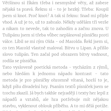
Většinou si říkám třeba i nesmyslné věty, až zabere
nějaká ta pravá. Řeknu si - to je hezký. Třeba: Koupil
jsem si knot. Proč knot? A tak si řeknu: Snad mi přijde
vhod. A už je to, už to zabralo. Někdy udělám tři verše
a nikam to nevede, tak to zahodím a začnu znova. U
Tulipánu jsem si třeba vůbec neplánoval písničku proti
válce. Líbil se mi rým Olda - od Marolda. Řekl jsem si,
co ten Marold vlastně maloval. Bitvu u Lipan. A přišlo
slovo tulipán. Ten začal pod obrazem bitvy vadnout,
rodila se písnička.
Tato vysloveně poetická metoda - vycházím z rýmů,
nebo hledám k jednomu nápadu kontrast - tato
metoda je pro písničky ohromně vítaná, horší to je,
když píšu divadelní hry. Psaním textů písniček jsem se
trochu zkazil. Já bych takhle nejraději i texty her lepil z
nápadů a vztahů, ale hra potřebuje mít nějakou
stavbu, vyklenout oblouk příběhu. A to mi dělá potíže.