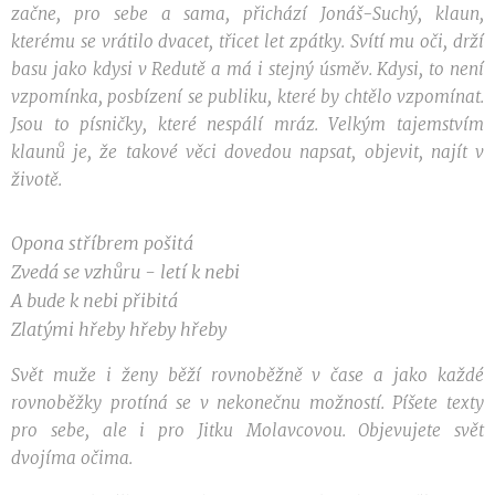
začne, pro sebe a sama, přichází Jonáš-Suchý, klaun,
kterému se vrátilo dvacet, třicet let zpátky. Svítí mu oči, drží
basu jako kdysi v Redutě a má i stejný úsměv. Kdysi, to není
vzpomínka, posbízení se publiku, které by chtělo vzpomínat.
Jsou to písničky, které nespálí mráz. Velkým tajemstvím
klaunů je, že takové věci dovedou napsat, objevit, najít v
životě.
Opona stříbrem pošitá
Zvedá se vzhůru - letí k nebi
A bude k nebi přibitá
Zlatými hřeby hřeby hřeby
Svět muže i ženy běží rovnoběžně v čase a jako každé
rovnoběžky protíná se v nekonečnu možností. Píšete texty
pro sebe, ale i pro Jitku Molavcovou. Objevujete svět
dvojíma očima.