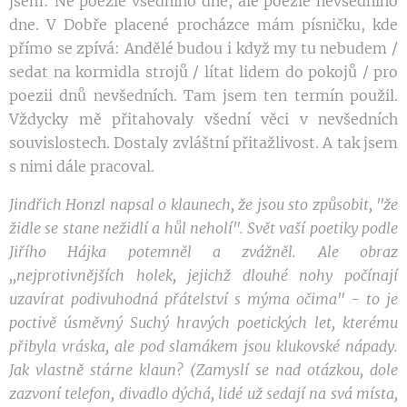
jsem: Ne poezie všedního dne, ale poezie nevšedního
dne. V Dobře placené procházce mám písničku, kde
přímo se zpívá: Andělé budou i když my tu nebudem /
sedat na kormidla strojů / lítat lidem do pokojů / pro
poezii dnů nevšedních. Tam jsem ten termín použil.
Vždycky mě přitahovaly všední věci v nevšedních
souvislostech. Dostaly zvláštní přitažlivost. A tak jsem
s nimi dále pracoval.
Jindřich Honzl napsal o klaunech, že jsou sto způsobit, "že
židle se stane nežidlí a hůl neholí". Svět vaší poetiky podle
Jiřího Hájka potemněl a zvážněl. Ale obraz
,,nejprotivnějších holek, jejichž dlouhé nohy počínají
uzavírat podivuhodná přátelství s mýma očima" - to je
poctivě úsměvný Suchý hravých poetických let, kterému
přibyla vráska, ale pod slamákem jsou klukovské nápady.
Jak vlastně stárne klaun? (Zamyslí se nad otázkou, dole
zazvoní telefon, divadlo dýchá, lidé už sedají na svá místa,