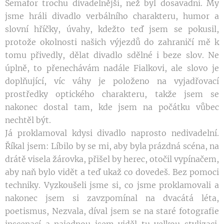
Semafor trochu divadelnější, než byl dosavadní. My
jsme hráli divadlo verbálního charakteru, humor a
slovní hříčky, úvahy, kdežto teď jsem se pokusil,
protože okolnosti našich výjezdů do zahraničí mě k
tomu přivedly, dělat divadlo sdělné i beze slov. Ne
úplně, to přenechávám nadále Fialkovi, ale slovo je
doplňující, víc váhy je položeno na vyjadřovací
prostředky optického charakteru, takže jsem se
nakonec dostal tam, kde jsem na počátku vůbec
nechtěl být.
Já proklamoval kdysi divadlo naprosto nedivadelní.
Říkal jsem: Líbilo by se mi, aby byla prázdná scéna, na
drátě visela žárovka, přišel by herec, otočil vypínačem,
aby naň bylo vidět a teď ukaž co dovedeš. Bez pomoci
techniky. Vyzkoušeli jsme si, co jsme proklamovali a
nakonec jsem si zavzpomínal na dvacátá léta,
poetismus, Nezvala, díval jsem se na staré fotografie
inscenací a najednou jsem viděl tu velkou stylizaci.