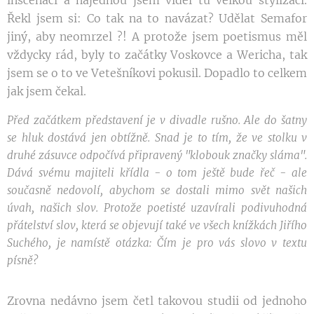
Řekl jsem si: Co tak na to navázat? Udělat Semafor
jiný, aby neomrzel ?! A protože jsem poetismus měl
vždycky rád, byly to začátky Voskovce a Wericha, tak
jsem se o to ve Vetešníkovi pokusil. Dopadlo to celkem
jak jsem čekal.
Před začátkem představení je v divadle rušno. Ale do šatny
se hluk dostává jen obtížně. Snad je to tím, že ve stolku v
druhé zásuvce odpočívá připravený "klobouk značky sláma".
Dává svému majiteli křídla - o tom ještě bude řeč - ale
současně nedovolí, abychom se dostali mimo svět našich
úvah, našich slov. Protože poetisté uzavírali podivuhodná
přátelství slov, která se objevují také ve všech knížkách Jiřího
Suchého, je namístě otázka: Čím je pro vás slovo v textu
písně?
Zrovna nedávno jsem četl takovou studii od jednoho