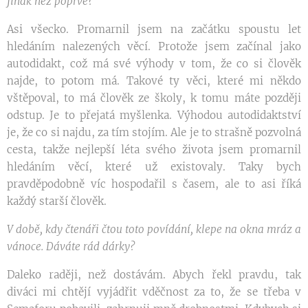
jinak než poprvé?
Asi všecko. Promarnil jsem na začátku spoustu let
hledáním nalezených věcí. Protože jsem začínal jako
autodidakt, což má své výhody v tom, že co si člověk
najde, to potom má. Takové ty věci, které mi někdo
vštěpoval, to má člověk ze školy, k tomu máte později
odstup. Je to přejatá myšlenka. Výhodou autodidaktství
je, že co si najdu, za tím stojím. Ale je to strašně pozvolná
cesta, takže nejlepší léta svého života jsem promarnil
hledáním věcí, které už existovaly. Taky bych
pravděpodobně víc hospodařil s časem, ale to asi říká
každý starší člověk.
V době, kdy čtenáři čtou toto povídání, klepe na okna mráz a
vánoce. Dáváte rád dárky?
Daleko raději, než dostávám. Abych řekl pravdu, tak
diváci mi chtějí vyjádřit vděčnost za to, že se třeba v