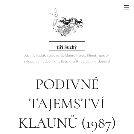
Jiří Suchý
básník, textař, spisovatel, klaun, herec, filmař, zpěvák,
skladatel, hudebník, režisér, grafik, výtvarník, sběratel
PODIVNÉ
TAJEMSTVÍ
KLAUNŮ (1987)