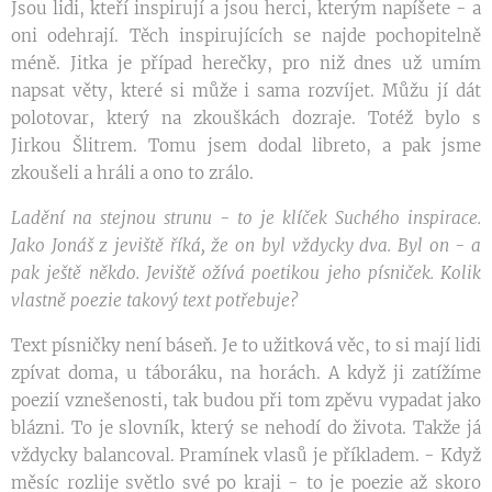
Jsou lidi, kteří inspirují a jsou herci, kterým napíšete - a
oni odehrají. Těch inspirujících se najde pochopitelně
méně. Jitka je případ herečky, pro niž dnes už umím
napsat věty, které si může i sama rozvíjet. Můžu jí dát
polotovar, který na zkouškách dozraje. Totéž bylo s
Jirkou Šlitrem. Tomu jsem dodal libreto, a pak jsme
zkoušeli a hráli a ono to zrálo.
Ladění na stejnou strunu - to je klíček Suchého inspirace.
Jako Jonáš z jeviště říká, že on byl vždycky dva. Byl on - a
pak ještě někdo. Jeviště ožívá poetikou jeho písniček. Kolik
vlastně poezie takový text potřebuje?
Text písničky není báseň. Je to užitková věc, to si mají lidi
zpívat doma, u táboráku, na horách. A když ji zatížíme
poezií vznešenosti, tak budou při tom zpěvu vypadat jako
blázni. To je slovník, který se nehodí do života. Takže já
vždycky balancoval. Pramínek vlasů je příkladem. - Když
měsíc rozlije světlo své po kraji - to je poezie až skoro