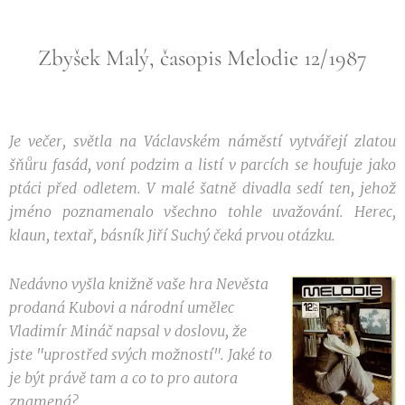
Zbyšek Malý, časopis Melodie 12/1987
Je večer, světla na Václavském náměstí vytvářejí zlatou
šňůru fasád, voní podzim a listí v parcích se houfuje jako
ptáci před odletem. V malé šatně divadla sedí ten, jehož
jméno poznamenalo všechno tohle uvažování. Herec,
klaun, textař, básník Jiří Suchý čeká prvou otázku.
Nedávno vyšla knižně vaše hra Nevěsta
prodaná Kubovi a národní umělec
Vladimír Mináč napsal v doslovu, že
jste "uprostřed svých možností". Jaké to
je být právě tam a co to pro autora
znamená?