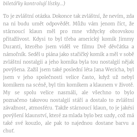
biletářky kontrolují lístky...)
To je zvláštní otázka. Dokonce tak zvláštní, že nevím, zda
na ni budu umět odpovědět. Můžu vám jenom říct, že
stárnoucí klaun měl pro mne vždycky obrovskou
přitažlivost. Kdysi to byl třeba americký komik Jimmy
Duranti, kterého jsem viděl ve filmu Dvě děvčátka a
námořník. Seděl u piána jako stařičký komik a měl v sobě
zvláštní nostalgii a jeho komika byla tou nostalgií nějak
povýšena. Zažil jsem také poslední léta Jana Wericha, byl
jsem v jeho společnosti velice často, když už nebyl
komikem na scéně, byl tím komikem a klaunem v životě.
My se spolu velice nasmáli, ale všechno to bylo
poznačeno takovou nostalgií stáří a dostalo to zvláštní
závažnost, atmosféru. Takže stárnoucí klaun, to je jakési
povýšení klaunství, které za mlada bylo bez uzdy, což má
také své kouzlo, ale pak to najednou dostane barvu a
chuť.