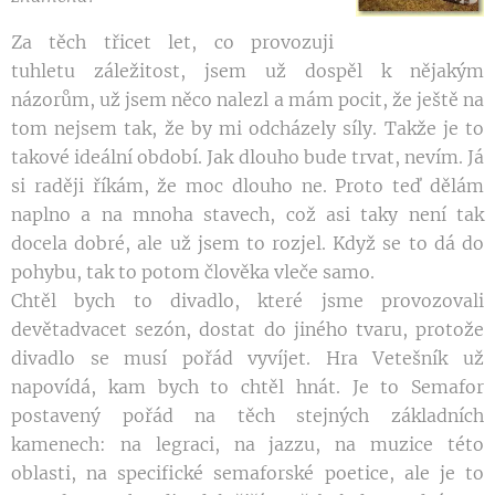
Za těch třicet let, co provozuji
tuhletu záležitost, jsem už dospěl k nějakým
názorům, už jsem něco nalezl a mám pocit, že ještě na
tom nejsem tak, že by mi odcházely síly. Takže je to
takové ideální období. Jak dlouho bude trvat, nevím. Já
si raději říkám, že moc dlouho ne. Proto teď dělám
naplno a na mnoha stavech, což asi taky není tak
docela dobré, ale už jsem to rozjel. Když se to dá do
pohybu, tak to potom člověka vleče samo.
Chtěl bych to divadlo, které jsme provozovali
devětadvacet sezón, dostat do jiného tvaru, protože
divadlo se musí pořád vyvíjet. Hra Vetešník už
napovídá, kam bych to chtěl hnát. Je to Semafor
postavený pořád na těch stejných základních
kamenech: na legraci, na jazzu, na muzice této
oblasti, na specifické semaforské poetice, ale je to