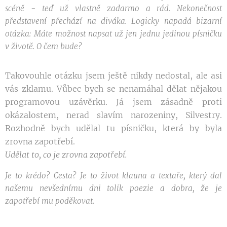
scéně - teď už vlastně zadarmo a rád. Nekonečnost
představení přechází na diváka. Logicky napadá bizarní
otázka: Máte možnost napsat už jen jednu jedinou písničku
v životě. O čem bude?
Takovouhle otázku jsem ještě nikdy nedostal, ale asi
vás zklamu. Vůbec bych se nenamáhal dělat nějakou
programovou uzávěrku. Já jsem zásadně proti
okázalostem, nerad slavím narozeniny, Silvestry.
Rozhodně bych udělal tu písničku, která by byla
zrovna zapotřebí.
Udělat to, co je zrovna zapotřebí.
Je to krédo? Cesta? Je to život klauna a textaře, který dal
našemu nevšednímu dni tolik poezie a dobra, že je
zapotřebí mu poděkovat.