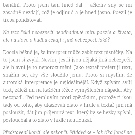
banální. Proto jsem tam hned dal - ačkoliv sny se mi
zásadně nezdají, což je odjinud a je hned jasno. Poezii je
třeba polidšťovat.
Na text čeká nebezpečí neodhadnuté míry poezie a života,
ale na slovo a hudbu čekají i jiná nebezpečí. Jaká?
Docela běžné je, že interpret může zabít text písničky. Na
to jsem si zvykl. Nevím, jestli jsou nějaká jiná nebezpečí,
ale hlavní je to neporozuměni. Jako textař preferuji text,
snažím se, aby vše sloužilo jemu. Proto si myslím, že
autorská interpretace je nejideálnější. Když zpívám svůj
text, záleží mi na každém těžce vymyšleném nápadu. Aby
nezapadl. Teď nemluvím proti zpěvákům, protože ti jsou
tady od toho, aby ukazovali zlato v hrdle a textař jim má
posloužit, dát jim příjemný text, který by se hezky zpíval,
poslouchal a to zlato v hrdle neutloukal.
Představení končí, ale nekončí. Přidává se - jak říká Jonáš na