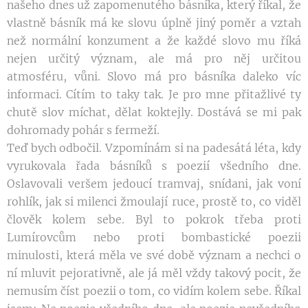
našeho dnes už zapomenutého básníka, který říkal, že
vlastně básník má ke slovu úplně jiný poměr a vztah
než normální konzument a že každé slovo mu říká
nejen určitý význam, ale má pro něj určitou
atmosféru, vůni. Slovo má pro básníka daleko víc
informaci. Cítím to taky tak. Je pro mne přitažlivé ty
chutě slov míchat, dělat koktejly. Dostává se mi pak
dohromady pohár s fermeží.
Teď bych odbočil. Vzpomínám si na padesátá léta, kdy
vyrukovala řada básníků s poezií všedního dne.
Oslavovali veršem jedoucí tramvaj, snídani, jak voní
rohlík, jak si milenci žmoulají ruce, prostě to, co viděl
člověk kolem sebe. Byl to pokrok třeba proti
Lumírovcům nebo proti bombastické poezii
minulosti, která měla ve své době význam a nechci o
ní mluvit pejorativně, ale já měl vždy takový pocit, že
nemusím číst poezii o tom, co vidím kolem sebe. Říkal