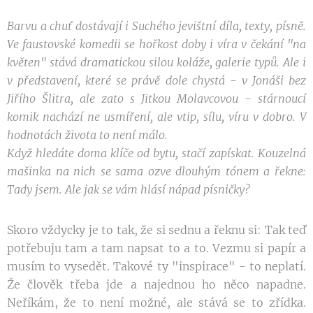
Barvu a chuť dostávají i Suchého jevištní díla, texty, písně.
Ve faustovské komedii se hořkost doby i víra v čekání "na
květen" stává dramatickou silou koláže, galerie typů. Ale i
v představení, které se právě dole chystá - v Jonáši bez
Jiřího Šlitra, ale zato s Jitkou Molavcovou - stárnoucí
komik nachází ne usmíření, ale vtip, sílu, víru v dobro. V
hodnotách života to není málo.
Když hledáte doma klíče od bytu, stačí zapískat. Kouzelná
mašinka na nich se sama ozve dlouhým tónem a řekne:
Tady jsem. Ale jak se vám hlásí nápad písničky?
Skoro vždycky je to tak, že si sednu a řeknu si: Tak teď
potřebuju tam a tam napsat to a to. Vezmu si papír a
musím to vysedět. Takové ty "inspirace" - to neplatí.
Že člověk třeba jde a najednou ho něco napadne.
Neříkám, že to není možné, ale stává se to zřídka.