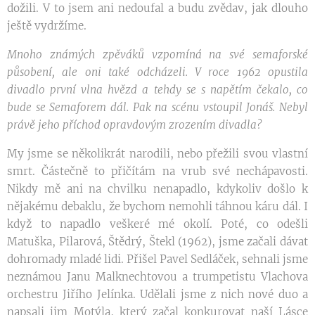
dožili. V to jsem ani nedoufal a budu zvědav, jak dlouho
ještě vydržíme.
Mnoho známých zpěváků vzpomíná na své semaforské
působení, ale oni také odcházeli. V roce 1962 opustila
divadlo první vlna hvězd a tehdy se s napětím čekalo, co
bude se Semaforem dál. Pak na scénu vstoupil Jonáš. Nebyl
právě jeho příchod opravdovým zrozením divadla?
My jsme se několikrát narodili, nebo přežili svou vlastní
smrt. Částečně to přičítám na vrub své nechápavosti.
Nikdy mě ani na chvilku nenapadlo, kdykoliv došlo k
nějakému debaklu, že bychom nemohli táhnou káru dál. I
když to napadlo veškeré mé okolí. Poté, co odešli
Matuška, Pilarová, Štědrý, Štekl (1962), jsme začali dávat
dohromady mladé lidi. Přišel Pavel Sedláček, sehnali jsme
neznámou Janu Malknechtovou a trumpetistu Vlachova
orchestru Jiřího Jelínka. Udělali jsme z nich nové duo a
napsali jim Motýla, který začal konkurovat naší Lásce