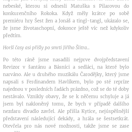
nebeské, kterou si odnesli Matuška s Pilarovou do
konkurenčního Rokoka. Když měly krátce po sobě
premiéru hry Šest žen a Jonáš a tingl-tangl, ukázalo se,
že jsme životaschopní, dokonce ještě víc než kdykoliv
předtím.
Horší časy asi přišly po smrti Jiřího Šlitra...
Po této ráně jsme nasadili nejprve dvojpředstavení
Revizor v šantánu a Básníci a sedláci, na které bylo
narváno. Ale u druhého muzikálu Čarodějky, který jsme
napsali s Ferdinandem Havlíkem, bylo po sté repríze
najednou v posledních řadách prázdno, což se do té doby
nestávalo. Vznikly obavy, že se k něčemu schyluje a já
jsem byl nakloněný tomu, že bych v případě dalšího
nezdaru divadlo zavřel. Ale přišla Kytice, nejúspěšnější
představení následující dekády, a hrála se šestsetkrát.
Otevřela pro nás nové možnosti, takže jsme se zase