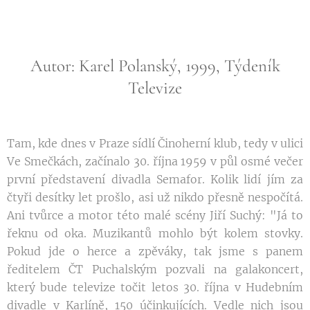
Autor: Karel Polanský, 1999, Týdeník
Televize
Tam, kde dnes v Praze sídlí Činoherní klub, tedy v ulici
Ve Smečkách, začínalo 30. října 1959 v půl osmé večer
první představení divadla Semafor. Kolik lidí jím za
čtyři desítky let prošlo, asi už nikdo přesně nespočítá.
Ani tvůrce a motor této malé scény Jiří Suchý: "Já to
řeknu od oka. Muzikantů mohlo být kolem stovky.
Pokud jde o herce a zpěváky, tak jsme s panem
ředitelem ČT Puchalským pozvali na galakoncert,
který bude televize točit letos 30. října v Hudebním
divadle v Karlíně, 150 účinkujících. Vedle nich jsou