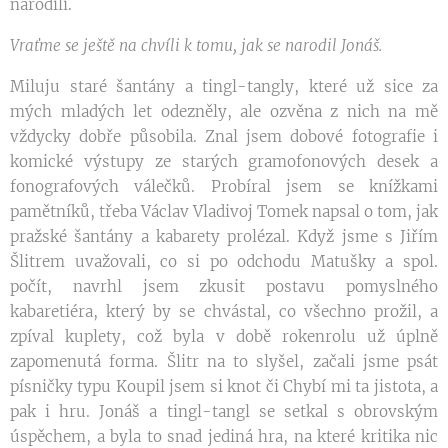
narodili.
Vraťme se ještě na chvíli k tomu, jak se narodil Jonáš.
Miluju staré šantány a tingl-tangly, které už sice za
mých mladých let odezněly, ale ozvěna z nich na mě
vždycky dobře působila. Znal jsem dobové fotografie i
komické výstupy ze starých gramofonových desek a
fonografových válečků. Probíral jsem se knížkami
pamětníků, třeba Václav Vladivoj Tomek napsal o tom, jak
pražské šantány a kabarety prolézal. Když jsme s Jiřím
Šlitrem uvažovali, co si po odchodu Matušky a spol.
počít, navrhl jsem zkusit postavu pomyslného
kabaretiéra, který by se chvástal, co všechno prožil, a
zpíval kuplety, což byla v době rokenrolu už úplně
zapomenutá forma. Šlitr na to slyšel, začali jsme psát
písničky typu Koupil jsem si knot či Chybí mi ta jistota, a
pak i hru. Jonáš a tingl-tangl se setkal s obrovským
úspěchem, a byla to snad jediná hra, na které kritika nic