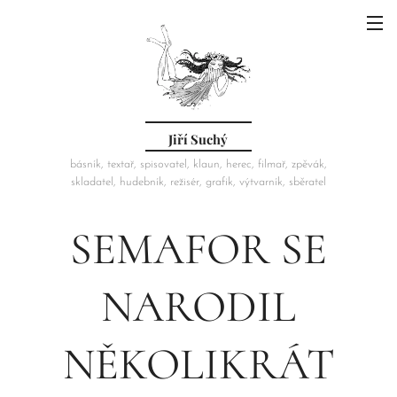
Jiří Suchý
básník, textař, spisovatel, klaun, herec, filmař, zpěvák,
skladatel, hudebník, režisér, grafik, výtvarník, sběratel
SEMAFOR SE
NARODIL
NĚKOLIKRÁT