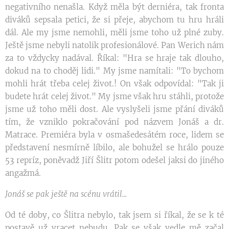
negativního nenašla. Když měla být derniéra, tak fronta
diváků sepsala petici, že si přeje, abychom tu hru hráli
dál. Ale my jsme nemohli, měli jsme toho už plné zuby.
Ještě jsme nebyli natolik profesionálové. Pan Werich nám
za to vždycky nadával. Říkal: "Hra se hraje tak dlouho,
dokud na to choděj lidi." My jsme namítali: "To bychom
mohli hrát třeba celej život.! On však odpovídal: "Tak ji
budete hrát celej život." My jsme však hru stáhli, protože
jsme už toho měli dost. Ale vyslyšeli jsme přání diváků
tím, že vzniklo pokračování pod názvem Jonáš a dr.
Matrace. Premiéra byla v osmašedesátém roce, lidem se
představení nesmírně líbilo, ale bohužel se hrálo pouze
53 repríz, poněvadž Jiří Šlitr potom odešel jaksi do jiného
angažmá.
Jonáš se pak ještě na scénu vrátil...
Od té doby, co Šlitra nebylo, tak jsem si říkal, že se k té
postavě už vracet nebudu. Pak se však vedle mě začal