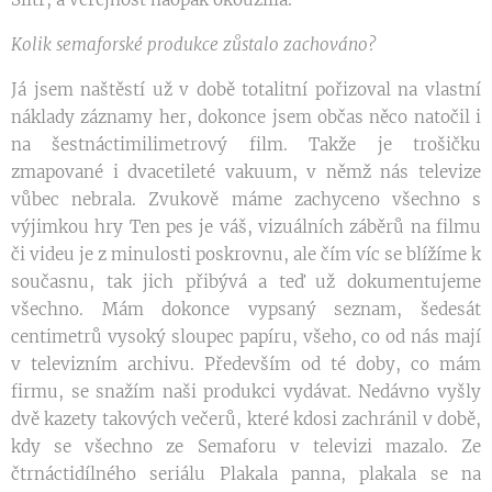
Kolik semaforské produkce zůstalo zachováno?
Já jsem naštěstí už v době totalitní pořizoval na vlastní
náklady záznamy her, dokonce jsem občas něco natočil i
na šestnáctimilimetrový film. Takže je trošičku
zmapované i dvacetileté vakuum, v němž nás televize
vůbec nebrala. Zvukově máme zachyceno všechno s
výjimkou hry Ten pes je váš, vizuálních záběrů na filmu
či videu je z minulosti poskrovnu, ale čím víc se blížíme k
současnu, tak jich přibývá a teď už dokumentujeme
všechno. Mám dokonce vypsaný seznam, šedesát
centimetrů vysoký sloupec papíru, všeho, co od nás mají
v televizním archivu. Především od té doby, co mám
firmu, se snažím naši produkci vydávat. Nedávno vyšly
dvě kazety takových večerů, které kdosi zachránil v době,
kdy se všechno ze Semaforu v televizi mazalo. Ze
čtrnáctidílného seriálu Plakala panna, plakala se na