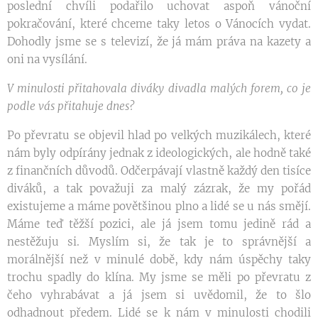
poslední chvíli podařilo uchovat aspoň vánoční
pokračování, které chceme taky letos o Vánocích vydat.
Dohodly jsme se s televizí, že já mám práva na kazety a
oni na vysílání.
V minulosti přitahovala diváky divadla malých forem, co je
podle vás přitahuje dnes?
Po převratu se objevil hlad po velkých muzikálech, které
nám byly odpírány jednak z ideologických, ale hodně také
z finančních důvodů. Odčerpávají vlastně každý den tisíce
diváků, a tak považuji za malý zázrak, že my pořád
existujeme a máme povětšinou plno a lidé se u nás smějí.
Máme teď těžší pozici, ale já jsem tomu jedině rád a
nestěžuju si. Myslím si, že tak je to správnější a
morálnější než v minulé době, kdy nám úspěchy taky
trochu spadly do klína. My jsme se měli po převratu z
čeho vyhrabávat a já jsem si uvědomil, že to šlo
odhadnout předem. Lidé se k nám v minulosti chodili