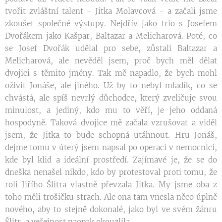
tvořit zvláštní talent - Jitka Molavcová - a začali jsme
zkoušet společné výstupy. Nejdřív jako trio s Josefem
Dvořákem jako Kašpar, Baltazar a Melicharová. Poté, co
se Josef Dvořák udělal pro sebe, zůstali Baltazar a
Melicharová, ale nevěděl jsem, proč bych měl dělat
dvojici s těmito jmény. Tak mě napadlo, že bych mohl
oživit Jonáše, ale jiného. Už by to nebyl mladík, co se
chvástá, ale spíš nevrlý důchodce, který zveličuje svou
minulost, a jediný, kdo mu to věří, je jeho oddaná
hospodyně. Taková dvojice mě začala vzrušovat a viděl
jsem, že Jitka to bude schopná utáhnout. Hru Jonáš,
dejme tomu v úterý jsem napsal po operaci v nemocnici,
kde byl klid a ideální prostředí. Zajímavé je, že se do
dneška nenašel nikdo, kdo by protestoval proti tomu, že
roli Jiřího Šlitra vlastně převzala Jitka. My jsme oba z
toho měli trošičku strach. Ale ona tam vnesla něco úplně
nového, aby to stejně dokonalé, jako byl ve svém žánru
Šlitr, a veřejnost naopak okouzlila.