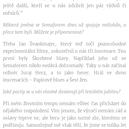
ještě další, kteří se u nás zdrželi jen pár týdnů či
měsíců."
Některá jména se Semaforem dnes už spojuje málokdo, a
přece tam byli. Můžete je připomenout?
Třeba Jan Švankmajer, který teď točí pozoruhodné
experimentální filmy, uskutečnil u nás tři inscenace. Tou
první byly Škrobené hlavy. Například jeho už se
Semaforem nikdo nedává dohromady. Taky u nás začínal
režisér Juraj Herz, a to jako herec. Hrál ve dvou
inscenacích - Papírové blues a Šest žen.
Jaké pocity se u vás vlastně dostavují při letošním jubileu?
Při mém životním tempu nemám vůbec čas přicházet do
nějakého rozpoložení. Vím jenom, že výročí nemám rád a
oslavy teprve ne, ale beru je jako nutné zlo, kterému se
podřizuju. Samozřejmě mě však těší, že jsme se tolika let