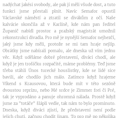
nadýchat jakési svobody, ale pak jí měli všude dost, a tuto
funkci jsme přestali plnit. Navíc Semafor opustil
Václavské náměstí a ztratil se divákům z očí. Naše
kalvárie skončila až v Karlíně, kde nám pan ředitel
Županič nabídl prostor a pražský magistrát umožnil
rekonstrukci divadla. Pro mě je nynější Semafor nejhezčí,
jaký jsme kdy měli, protože se mi tam hraje nejlíp.
Obrátky jsme nabírali pomalu, ale dneska už vím jednu
věc. Když uděláme dobré přestavení, diváci chodí, ale
když je jen trošičku rozpačité, máme problémy. Teď jsme
třeba stáhli Únos turecké houslistky, kde se lidé sice
bavili, ale chodilo jich málo. Zatímco když hrajeme
Víkend s Krausovou, která bude mít v této sezóně
dvoustou reprízu, nebo Mé srdce je Zimmer frei či Pré,
tak je vyprodáno a panuje ohromná nálada. Prostě když
jsme za "totáče" šlápli vedle, tak nám to bylo prominuto.
Dneska, když diváci zjistí, že představení není podle
jejich chuti, začnou chodit jinam. To pro mě po několika