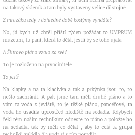
udělat takový ze staré almary, tu jsem nechal přepracovat
na takový skleník a tam byly vystaveny velice důstojně.
Z mrazáku tedy v dohledné době kostýmy vyndáte?
No, já bych už chtěl příští týden požádat to UMPRUM
muzeum, tu paní, která to dělá, jestli by se toho ujala.
A Šlitrovo piáno vzalo za své?
To je rozloženo na prvočinitele.
To jest?
Na klapky a na ta kladívka a tak a prkýnka jsou to, to
nešlo zachránit. A pak jsme tam měli druhé piáno a to
vám ta voda z jeviště, to je těžké piáno, pancéřové, ta
voda ho usadila uprostřed hlediště na sedadla. Kdybych
řekl těm našim technikům odneste to piáno a položte ho
na sedadla, tak by měli co dělat , aby to celá ta grupa
techniků zvládla. Ta voda si s tím poradila.