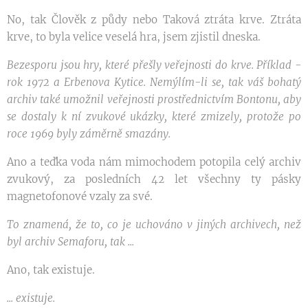
No, tak Člověk z půdy nebo Taková ztráta krve. Ztráta
krve, to byla velice veselá hra, jsem zjistil dneska.
Bezesporu jsou hry, které přešly veřejnosti do krve. Příklad -
rok 1972 a Erbenova Kytice. Nemýlím-li se, tak váš bohatý
archiv také umožnil veřejnosti prostřednictvím Bontonu, aby
se dostaly k ní zvukové ukázky, které zmizely, protože po
roce 1969 byly záměrně smazány.
Ano a teďka voda nám mimochodem potopila celý archiv
zvukový, za posledních 42 let všechny ty pásky
magnetofonové vzaly za své.
To znamená, že to, co je uchováno v jiných archivech, než
byl archiv Semaforu, tak ...
Ano, tak existuje.
... existuje.