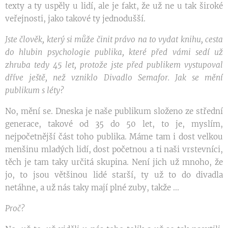
texty a ty uspěly u lidí, ale je fakt, že už ne u tak široké
veřejnosti, jako takové ty jednodušší.
Jste člověk, který si může činit právo na to vydat knihu, cesta
do hlubin psychologie publika, které před vámi sedí už
zhruba tedy 45 let, protože jste před publikem vystupoval
dříve ještě, než vzniklo Divadlo Semafor. Jak se mění
publikum s léty?
No, mění se. Dneska je naše publikum složeno ze střední
generace, takové od 35 do 50 let, to je, myslím,
nejpočetnější část toho publika. Máme tam i dost velkou
menšinu mladých lidí, dost početnou a ti naši vrstevníci,
těch je tam taky určitá skupina. Není jich už mnoho, že
jo, to jsou většinou lidé starší, ty už to do divadla
netáhne, a už nás taky mají plné zuby, takže ...
Proč?