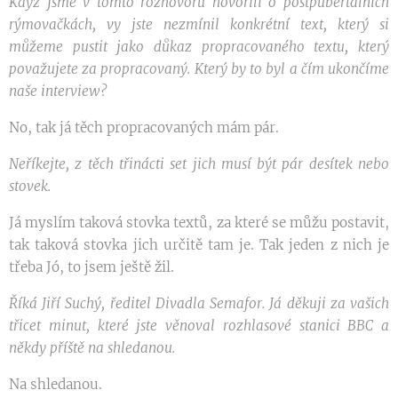
Když jsme v tomto rozhovoru hovořili o postpubertálních
rýmovačkách, vy jste nezmínil konkrétní text, který si
můžeme pustit jako důkaz propracovaného textu, který
považujete za propracovaný. Který by to byl a čím ukončíme
naše interview?
No, tak já těch propracovaných mám pár.
Neříkejte, z těch třinácti set jich musí být pár desítek nebo
stovek.
Já myslím taková stovka textů, za které se můžu postavit,
tak taková stovka jich určitě tam je. Tak jeden z nich je
třeba Jó, to jsem ještě žil.
Říká Jiří Suchý, ředitel Divadla Semafor. Já děkuji za vašich
třicet minut, které jste věnoval rozhlasové stanici BBC a
někdy příště na shledanou.
Na shledanou.