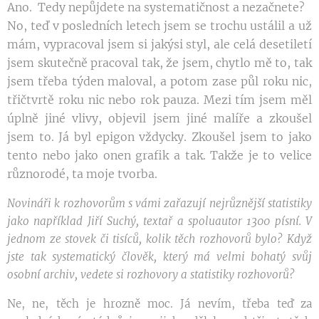
Ano.
Tedy nepůjdete na systematičnost a nezačnete?
No, teď v posledních letech jsem se trochu ustálil a už
mám, vypracoval jsem si jakýsi styl, ale celá desetiletí
jsem skutečně pracoval tak, že jsem, chytlo mě to, tak
jsem třeba týden maloval, a potom zase půl roku nic,
třičtvrtě roku nic nebo rok pauza. Mezi tím jsem měl
úplně jiné vlivy, objevil jsem jiné malíře a zkoušel
jsem to. Já byl epigon vždycky. Zkoušel jsem to jako
tento nebo jako onen grafik a tak. Takže je to velice
různorodé, ta moje tvorba.
Novináři k rozhovorům s vámi zařazují nejrůznější statistiky
jako například Jiří Suchý, textař a spoluautor 1300 písní. V
jednom ze stovek či tisíců, kolik těch rozhovorů bylo? Když
jste tak systematický člověk, který má velmi bohatý svůj
osobní archiv, vedete si rozhovory a statistiky rozhovorů?
Ne, ne, těch je hrozně moc. Já nevím, třeba teď za