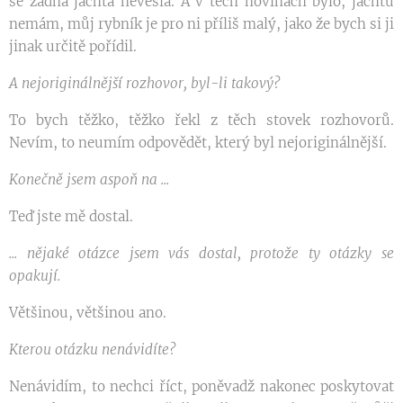
se žádná jachta nevešla. A v těch novinách bylo, jachtu
nemám, můj rybník je pro ni příliš malý, jako že bych si ji
jinak určitě pořídil.
A nejoriginálnější rozhovor, byl-li takový?
To bych těžko, těžko řekl z těch stovek rozhovorů.
Nevím, to neumím odpovědět, který byl nejoriginálnější.
Konečně jsem aspoň na ...
Teď jste mě dostal.
... nějaké otázce jsem vás dostal, protože ty otázky se
opakují.
Většinou, většinou ano.
Kterou otázku nenávidíte?
Nenávidím, to nechci říct, poněvadž nakonec poskytovat