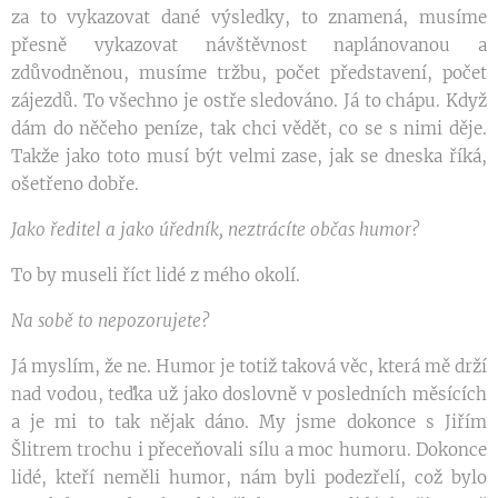
za to vykazovat dané výsledky, to znamená, musíme
přesně vykazovat návštěvnost naplánovanou a
zdůvodněnou, musíme tržbu, počet představení, počet
zájezdů. To všechno je ostře sledováno. Já to chápu. Když
dám do něčeho peníze, tak chci vědět, co se s nimi děje.
Takže jako toto musí být velmi zase, jak se dneska říká,
ošetřeno dobře.
Jako ředitel a jako úředník, neztrácíte občas humor?
To by museli říct lidé z mého okolí.
Na sobě to nepozorujete?
Já myslím, že ne. Humor je totiž taková věc, která mě drží
nad vodou, teďka už jako doslovně v posledních měsících
a je mi to tak nějak dáno. My jsme dokonce s Jiřím
Šlitrem trochu i přeceňovali sílu a moc humoru. Dokonce
lidé, kteří neměli humor, nám byli podezřelí, což bylo