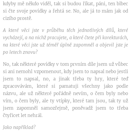
kdyby mě někdo viděl, tak si budou říkat, páni, ten blbec
si čte svoje povídky a řehtá se. No, ale já to mám jak od
cizího prostě.
A které věci jste v průběhu těch jednotlivých dílů, které
vycházejí, a na nichž pracujete, a které čtete při korekturách,
na které věci jste už téměř úplně zapomněl a objevil jste je
po letech znovu?
No, tak některé povídky v tom prvním díle jsem už vůbec
si ani nemohl vzpomenout, kdy jsem to napsal nebo jestli
jsem to napsal, no, a jinak třeba ty hry, které teď
zpracovávám, které si pamatuji všechny jako podle
názvu, ale už některé pořádně nevím, o čem byly nebo
vím, o čem byly, ale ty vtípky, které tam jsou, tak ty už
jsem zapomněl samozřejmě, poněvadž jsem to třeba
čtyřicet let nehrál.
Jako například?