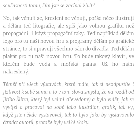
současnosti tomu, čím jste se začínal živit?
No, tak věnuji se, kreslení se věnuji, pořád něco ilustruji
a dělám teď litografie, ale spíš jako volnou grafiku než
propagační, i když propagační taky. Teď například dělám
logo pro tu naši novou hru a programy dělám po grafické
stránce, to si upravuji všechno sám do divadla. Teď dělám
plakát pro tu naši novou hru. To bude takový klavír, ve
kterém bude voda a mořská panna. Už ho mám
nakreslený.
Téměř při všech výstavách, které máte, tak si neodpustíte i
jízlivost k sobě sama a to v tom slova smyslu, že na rozdíl od
Jiřího Šlitra, který byl velmi cílevědomý a bylo vidět, jak se
vyvíjel a pracoval na sobě jako ilustrátor, grafik, tak vy,
když jste někde vystavoval, tak to bylo jako by vystavovalo
čtrnáct autorů, protože byly velké skoky.