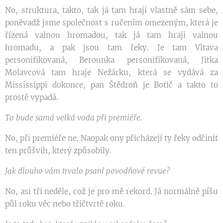
No, struktura, takto, tak já tam hraji vlastně sám sebe,
poněvadž jsme společnost s ručením omezeným, která je
řízená valnou hromadou, tak já tam hraji valnou
hromadu, a pak jsou tam řeky. Je tam Vltava
personifikovaná, Berounka personifikovaná, Jitka
Molavcová tam hraje Nežárku, která se vydává za
Mississippi dokonce, pan Štědroň je Botič a takto to
prostě vypadá.
To bude samá velká voda při premiéře.
No, při premiéře ne. Naopak ony přicházejí ty řeky odčinit
ten průšvih, který způsobily.
Jak dlouho vám trvalo psaní povodňové revue?
No, asi tři neděle, což je pro mě rekord. Já normálně píšu
půl roku věc nebo třičtvrtě roku.