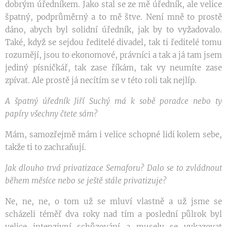
dobrým úředníkem. Jako stal se ze mě úředník, ale velice
špatný, podprůměrný a to mě štve. Není mně to prostě
dáno, abych byl solidní úředník, jak by to vyžadovalo.
Také, když se sejdou ředitelé divadel, tak ti ředitelé tomu
rozumějí, jsou to ekonomové, právníci a tak a já tam jsem
jediný písničkář, tak zase říkám, tak vy neumíte zase
zpívat. Ale prostě já necítím se v této roli tak nejlíp.
A špatný úředník Jiří Suchý má k sobě poradce nebo ty
papíry všechny čtete sám?
Mám, samozřejmě mám i velice schopné lidi kolem sebe,
takže ti to zachraňují.
Jak dlouho trvá privatizace Semaforu? Dalo se to zvládnout
během měsíce nebo se ještě stále privatizuje?
Ne, ne, ne, o tom už se mluví vlastně a už jsme se
scházeli téměř dva roky nad tím a poslední půlrok byl
velice intenzivní schůzování a musely se vykazovat