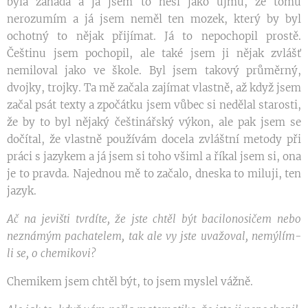
byla záhada a já jsem to nesl jako újmu, že tomu
nerozumím a já jsem neměl ten mozek, který by byl
ochotný to nějak přijímat. Já to nepochopil prostě.
Češtinu jsem pochopil, ale také jsem ji nějak zvlášť
nemiloval jako ve škole. Byl jsem takový průměrný,
dvojky, trojky. Ta mě začala zajímat vlastně, až když jsem
začal psát texty a zpočátku jsem vůbec si nedělal starosti,
že by to byl nějaký češtinářský výkon, ale pak jsem se
dočítal, že vlastně používám docela zvláštní metody při
práci s jazykem a já jsem si toho všiml a říkal jsem si, ona
je to pravda. Najednou mě to začalo, dneska to miluji, ten
jazyk.
Ač na jevišti tvrdíte, že jste chtěl být bacilonosičem nebo
neznámým pachatelem, tak ale vy jste uvažoval, nemýlím-
li se, o chemikovi?
Chemikem jsem chtěl být, to jsem myslel vážně.