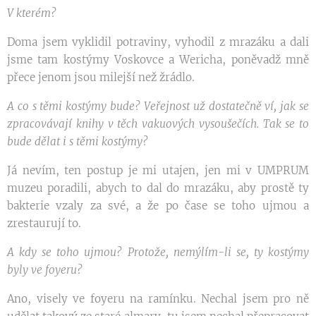
V kterém?
Doma jsem vyklidil potraviny, vyhodil z mrazáku a dali
jsme tam kostýmy Voskovce a Wericha, poněvadž mně
přece jenom jsou milejší než žrádlo.
A co s těmi kostýmy bude? Veřejnost už dostatečně ví, jak se
zpracovávají knihy v těch vakuových vysoušečích. Tak se to
bude dělat i s těmi kostýmy?
Já nevím, ten postup je mi utajen, jen mi v UMPRUM
muzeu poradili, abych to dal do mrazáku, aby prostě ty
bakterie vzaly za své, a že po čase se toho ujmou a
zrestaurují to.
A kdy se toho ujmou? Protože, nemýlím-li se, ty kostýmy
byly ve foyeru?
Ano, visely ve foyeru na ramínku. Nechal jsem pro ně