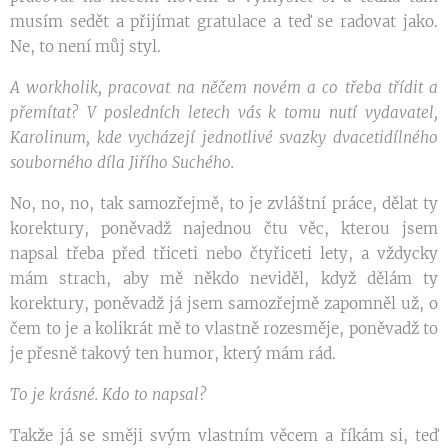
musím sedět a přijímat gratulace a teď se radovat jako.
Ne, to není můj styl.
A workholik, pracovat na něčem novém a co třeba třídit a
přemítat? V posledních letech vás k tomu nutí vydavatel,
Karolinum, kde vycházejí jednotlivé svazky dvacetidílného
souborného díla Jiřího Suchého.
No, no, no, tak samozřejmě, to je zvláštní práce, dělat ty
korektury, poněvadž najednou čtu věc, kterou jsem
napsal třeba před třiceti nebo čtyřiceti lety, a vždycky
mám strach, aby mě někdo neviděl, když dělám ty
korektury, poněvadž já jsem samozřejmě zapomněl už, o
čem to je a kolikrát mě to vlastně rozesměje, poněvadž to
je přesně takový ten humor, který mám rád.
To je krásné. Kdo to napsal?
Takže já se směji svým vlastním věcem a říkám si, teď