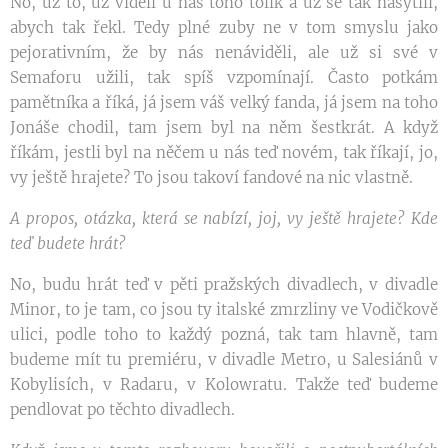
No, už to, už viděli u nás toho tolik a už se tak nasytili,
abych tak řekl. Tedy plné zuby ne v tom smyslu jako
pejorativním, že by nás nenáviděli, ale už si své v
Semaforu užili, tak spíš vzpomínají. Často potkám
pamětníka a říká, já jsem váš velký fanda, já jsem na toho
Jonáše chodil, tam jsem byl na něm šestkrát. A když
říkám, jestli byl na něčem u nás teď novém, tak říkají, jo,
vy ještě hrajete? To jsou takoví fandové na nic vlastně.
A propos, otázka, která se nabízí, joj, vy ještě hrajete? Kde
teď budete hrát?
No, budu hrát teď v pěti pražských divadlech, v divadle
Minor, to je tam, co jsou ty italské zmrzliny ve Vodičkově
ulici, podle toho to každý pozná, tak tam hlavně, tam
budeme mít tu premiéru, v divadle Metro, u Salesiánů v
Kobylisích, v Radaru, v Kolowratu. Takže teď budeme
pendlovat po těchto divadlech.