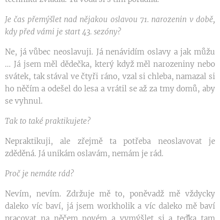
Je čas přemýšlet nad nějakou oslavou 71. narozenin v době,
kdy před vámi je start 43. sezóny?
Ne, já vůbec neoslavuji. Já nenávidím oslavy a jak můžu
... Já jsem měl dědečka, který když měl narozeniny nebo
svátek, tak stával ve čtyři ráno, vzal si chleba, namazal si
ho něčím a odešel do lesa a vrátil se až za tmy domů, aby
se vyhnul.
Tak to také praktikujete?
Nepraktikuji, ale zřejmě ta potřeba neoslavovat je
zděděná. Já unikám oslavám, nemám je rád.
Proč je nemáte rád?
Nevím, nevím. Zdržuje mě to, poněvadž mě vždycky
daleko víc baví, já jsem workholik a víc daleko mě baví
pracovat na něčem novém a vymýšlet si a teďka tam