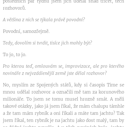
posledních pár týdnů jsem jich udělal snad třicet, těch
rozhovorů.
A většina z nich se týkala právě povodní?
Povodní, samozřejmě.
Tedy, dovolím si tvrdit, tisíce jich mohly být?
To jo, to jo.
Pro kterou teď, omlouvám se, improvizace, ale pro kterého
novináře z nejvzdálenější země jste dělal rozhovor?
No, myslím ze Spojených států, kdy si časopis Time se
mnou udělal rozhovor a označili mě tam za korunového
milionáře. To jsem se tomu musel hrozně smát. A měli
takové otázky, jako já jsem říkal, že mám chalupu támhle
a že tam mám rybník a oni říkali a máte tam jachtu? Tak
jsem říkal, ten rybník je na jachtu jako dost malý, tam by