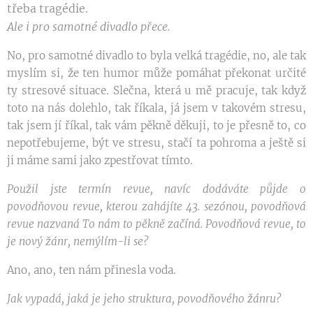
třeba tragédie.
Ale i pro samotné divadlo přece.
No, pro samotné divadlo to byla velká tragédie, no, ale tak
myslím si, že ten humor může pomáhat překonat určité
ty stresové situace. Slečna, která u mě pracuje, tak když
toto na nás dolehlo, tak říkala, já jsem v takovém stresu,
tak jsem jí říkal, tak vám pěkně děkuji, to je přesně to, co
nepotřebujeme, být ve stresu, stačí ta pohroma a ještě si
ji máme sami jako zpestřovat tímto.
Použil jste termín revue, navíc dodáváte půjde o
povodňovou revue, kterou zahájíte 43. sezónou, povodňová
revue nazvaná To nám to pěkně začíná. Povodňová revue, to
je nový žánr, nemýlím-li se?
Ano, ano, ten nám přinesla voda.
Jak vypadá, jaká je jeho struktura, povodňového žánru?