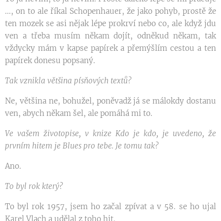
..., on to ale říkal Schopenhauer, že jako pohyb, prostě že
ten mozek se asi nějak lépe prokrví nebo co, ale když jdu
ven a třeba musím někam dojít, odněkud někam, tak
vždycky mám v kapse papírek a přemýšlím cestou a ten
papírek donesu popsaný.
Tak vznikla většina písňových textů?
Ne, většina ne, bohužel, poněvadž já se málokdy dostanu
ven, abych někam šel, ale pomáhá mi to.
Ve vašem životopise, v knize Kdo je kdo, je uvedeno, že
prvním hitem je Blues pro tebe. Je tomu tak?
Ano.
To byl rok který?
To byl rok 1957, jsem ho začal zpívat a v 58. se ho ujal
Karel Vlach a udělal z toho hit.