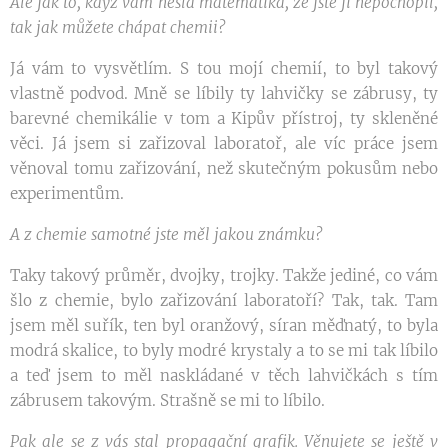
Ale jak to, když vám nešla matematika, že jste ji nepochopil,
tak jak můžete chápat chemii?
Já vám to vysvětlím. S tou mojí chemií, to byl takový
vlastně podvod. Mně se líbily ty lahvičky se zábrusy, ty
barevné chemikálie v tom a Kipův přístroj, ty skleněné
věci. Já jsem si zařizoval laboratoř, ale víc práce jsem
věnoval tomu zařizování, než skutečným pokusům nebo
experimentům.
A z chemie samotné jste měl jakou známku?
Taky takový průměr, dvojky, trojky. Takže jediné, co vám
šlo z chemie, bylo zařizování laboratoří? Tak, tak. Tam
jsem měl suřík, ten byl oranžový, síran měďnatý, to byla
modrá skalice, to byly modré krystaly a to se mi tak líbilo
a teď jsem to měl naskládané v těch lahvičkách s tím
zábrusem takovým. Strašně se mi to líbilo.
Pak ale se z vás stal propagační grafik. Věnujete se ještě v