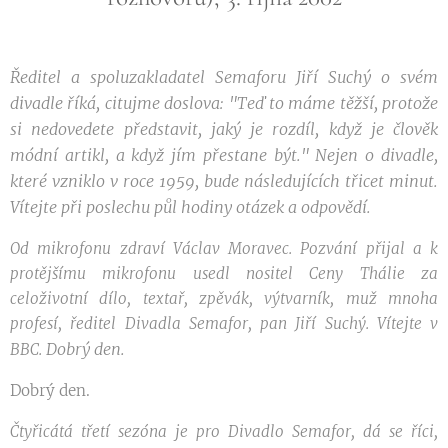
Ředitel a spoluzakladatel Semaforu Jiří Suchý o svém
divadle říká, citujme doslova: "Teď to máme těžší, protože
si nedovedete představit, jaký je rozdíl, když je člověk
módní artikl, a když jím přestane být." Nejen o divadle,
které vzniklo v roce 1959, bude následujících třicet minut.
Vítejte při poslechu půl hodiny otázek a odpovědí.
Od mikrofonu zdraví Václav Moravec. Pozvání přijal a k
protějšímu mikrofonu usedl nositel Ceny Thálie za
celoživotní dílo, textař, zpěvák, výtvarník, muž mnoha
profesí, ředitel Divadla Semafor, pan Jiří Suchý. Vítejte v
Dobrý den.
BBC.
Dobrý den.
Čtyřicátá třetí sezóna je pro Divadlo Semafor, dá se říci,