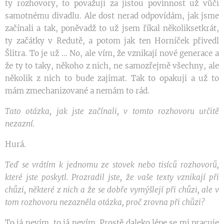
ty rozhovory, to považuji za jistou povinnost už vůči
samotnému divadlu. Ale dost nerad odpovídám, jak jsme
začínali a tak, poněvadž to už jsem říkal několiksetkrát,
ty začátky v Redutě, a potom jak ten Horníček přivedl
Šlitra. To je už ... No, ale vím, že vznikají nové generace a
že ty to taky, někoho z nich, ne samozřejmě všechny, ale
několik z nich to bude zajímat. Tak to opakuji a už to
mám zmechanizované a nemám to rád.
Tato otázka, jak jste začínali, v tomto rozhovoru určitě
nezazní.
Hurá.
Teď se vrátím k jednomu ze stovek nebo tisíců rozhovorů,
které jste poskytl. Prozradil jste, že vaše texty vznikají při
chůzi, některé z nich a že se dobře vymýšlejí při chůzi, ale v
tom rozhovoru nezazněla otázka, proč zrovna při chůzi?
To já nevím, to já nevím. Prostě daleko lépe se mi pracuje