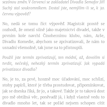
sezónou změn. V červenci se zakladatel Divadla Semafor Jiří
Suchý stal soukromníkem. Dostal jste, nemýlím-li se, k 30.
červnu výpověď?
No, nedá se tomu říct výpověď. Magistrát prostě se
rozhodl, že omezí silně jako majetnictví divadel, takže v
prvním kole navrhl Činohernímu klubu, nám, Arše,
Divadlu Komedie, abychom se zprivatizovali, že nám to
usnadní všemožně, tak jsme na to přistoupili.
Použil jste termín zprivatizují, ten módní, až, dovolím si
tvrdit, nečeský, nehezký termín zprivatizují. Jak vypadá
privatizace divadla?
No, je to, za prvé, hrozně moc úřadování, moc schůzí,
stohy papírů, které je třeba prostudovat, připomínkovat,
jak se dneska říká, že jo, a takové. Takže je to taková dost
pro mě obtížná věc, poněvadž já, i když vlastně vedu to
divadlo mnoho let, tak se pořád nejsem schopen cítit