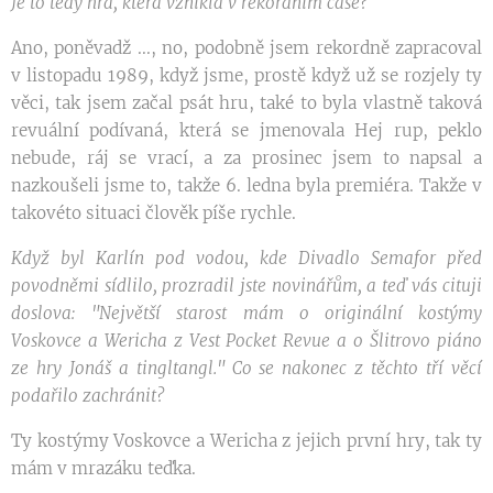
Je to tedy hra, která vznikla v rekordním čase?
Ano, poněvadž ..., no, podobně jsem rekordně zapracoval
v listopadu 1989, když jsme, prostě když už se rozjely ty
věci, tak jsem začal psát hru, také to byla vlastně taková
revuální podívaná, která se jmenovala Hej rup, peklo
nebude, ráj se vrací, a za prosinec jsem to napsal a
nazkoušeli jsme to, takže 6. ledna byla premiéra. Takže v
takovéto situaci člověk píše rychle.
Když byl Karlín pod vodou, kde Divadlo Semafor před
povodněmi sídlilo, prozradil jste novinářům, a teď vás cituji
doslova: "Největší starost mám o originální kostýmy
Voskovce a Wericha z Vest Pocket Revue a o Šlitrovo piáno
ze hry Jonáš a tingltangl." Co se nakonec z těchto tří věcí
podařilo zachránit?
Ty kostýmy Voskovce a Wericha z jejich první hry, tak ty
mám v mrazáku teďka.