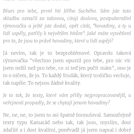
Blues pro tebe, první hit Jiřího Suchého. Sám jste tuto
skladbu označil za takovou, cituji doslova, postpubertální
rýmovačku a ještě jste dodal, opět citát, "hovadiny, a ty u
lidí uspěly, patřily k největším hitům". Jaké máte vysvětlení
pro to, že jsou to právě hovadiny, které u lidí uspějí?
Já nevím, tak je to bezproblémové. Opravdu taková
rýmovačka "všechno jsem opustil pro tebe, pro nic víc
jsem nežil než pro tebe, co si teď jen počít mám", ono je
to o ničem, že jo. To každý študák, který trošičku veršuje,
tak napíše. To nejsou žádné kvality.
Je to tak, že texty, které vám přišly nejpropracovanější, u
veřejnosti propadly, že se chytají jenom hovadiny?
Ne, ne, ne, to jsem to asi špatně formuloval. Samozřejmě
texty typu Kamarád nebo tak, tak jsou, myslím, dost
zdařilé a i dost kvalitní, poněvadž já jsem napsal i dobré