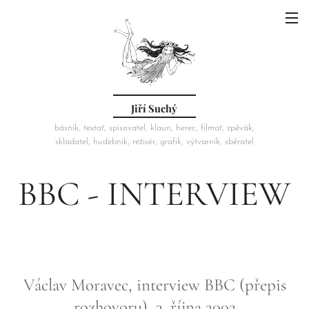
Jiří Suchý
básník, textař, spisovatel, klaun, herec, filmař, zpěvák,
skladatel, hudebník, režisér, grafik, výtvarník, sběratel
BBC - INTERVIEW
Václav Moravec, interview BBC (přepis
rozhovoru), 3. října 2002