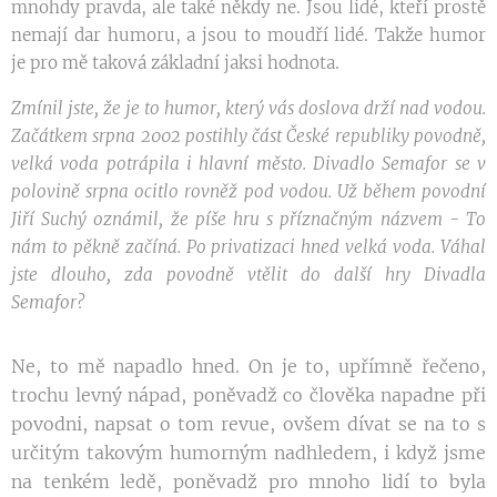
mnohdy pravda, ale také někdy ne. Jsou lidé, kteří prostě
nemají dar humoru, a jsou to moudří lidé. Takže humor
je pro mě taková základní jaksi hodnota.
Zmínil jste, že je to humor, který vás doslova drží nad vodou.
Začátkem srpna 2002 postihly část České republiky povodně,
velká voda potrápila i hlavní město. Divadlo Semafor se v
polovině srpna ocitlo rovněž pod vodou. Už během povodní
Jiří Suchý oznámil, že píše hru s příznačným názvem - To
nám to pěkně začíná. Po privatizaci hned velká voda. Váhal
jste dlouho, zda povodně vtělit do další hry Divadla
Semafor?
Ne, to mě napadlo hned. On je to, upřímně řečeno,
trochu levný nápad, poněvadž co člověka napadne při
povodni, napsat o tom revue, ovšem dívat se na to s
určitým takovým humorným nadhledem, i když jsme
na tenkém ledě, poněvadž pro mnoho lidí to byla