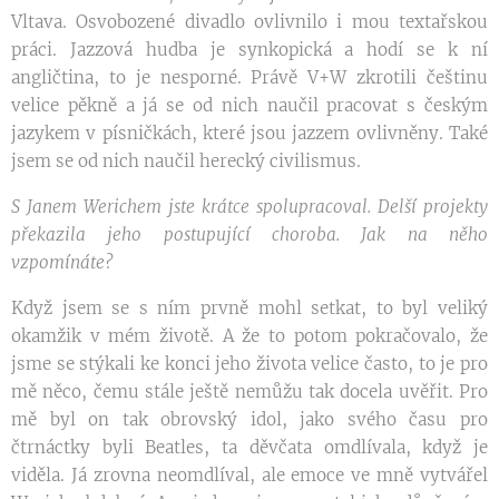
Vltava. Osvobozené divadlo ovlivnilo i mou textařskou
práci. Jazzová hudba je synkopická a hodí se k ní
angličtina, to je nesporné. Právě V+W zkrotili češtinu
velice pěkně a já se od nich naučil pracovat s českým
jazykem v písničkách, které jsou jazzem ovlivněny. Také
jsem se od nich naučil herecký civilismus.
S Janem Werichem jste krátce spolupracoval. Delší projekty
překazila jeho postupující choroba. Jak na něho
vzpomínáte?
Když jsem se s ním prvně mohl setkat, to byl veliký
okamžik v mém životě. A že to potom pokračovalo, že
jsme se stýkali ke konci jeho života velice často, to je pro
mě něco, čemu stále ještě nemůžu tak docela uvěřit. Pro
mě byl on tak obrovský idol, jako svého času pro
čtrnáctky byli Beatles, ta děvčata omdlívala, když je
viděla. Já zrovna neomdlíval, ale emoce ve mně vytvářel