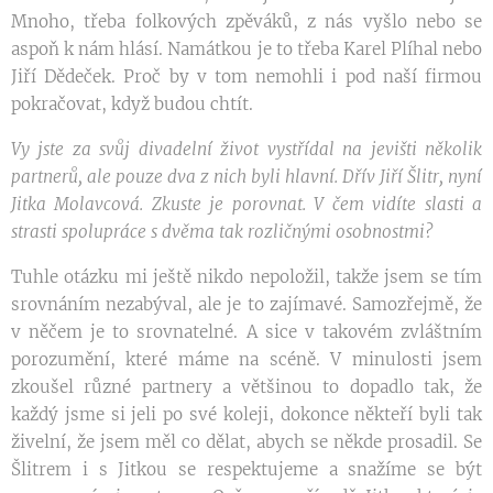
Mnoho, třeba folkových zpěváků, z nás vyšlo nebo se
aspoň k nám hlásí. Namátkou je to třeba Karel Plíhal nebo
Jiří Dědeček. Proč by v tom nemohli i pod naší firmou
pokračovat, když budou chtít.
Vy jste za svůj divadelní život vystřídal na jevišti několik
partnerů, ale pouze dva z nich byli hlavní. Dřív Jiří Šlitr, nyní
Jitka Molavcová. Zkuste je porovnat. V čem vidíte slasti a
strasti spolupráce s dvěma tak rozličnými osobnostmi?
Tuhle otázku mi ještě nikdo nepoložil, takže jsem se tím
srovnáním nezabýval, ale je to zajímavé. Samozřejmě, že
v něčem je to srovnatelné. A sice v takovém zvláštním
porozumění, které máme na scéně. V minulosti jsem
zkoušel různé partnery a většinou to dopadlo tak, že
každý jsme si jeli po své koleji, dokonce někteří byli tak
živelní, že jsem měl co dělat, abych se někde prosadil. Se
Šlitrem i s Jitkou se respektujeme a snažíme se být