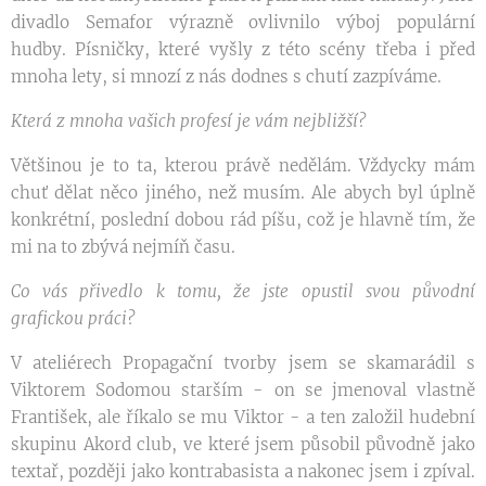
divadlo Semafor výrazně ovlivnilo výboj populární
hudby. Písničky, které vyšly z této scény třeba i před
mnoha lety, si mnozí z nás dodnes s chutí zazpíváme.
Která z mnoha vašich profesí je vám nejbližší?
Většinou je to ta, kterou právě nedělám. Vždycky mám
chuť dělat něco jiného, než musím. Ale abych byl úplně
konkrétní, poslední dobou rád píšu, což je hlavně tím, že
mi na to zbývá nejmíň času.
Co vás přivedlo k tomu, že jste opustil svou původní
grafickou práci?
V ateliérech Propagační tvorby jsem se skamarádil s
Viktorem Sodomou starším - on se jmenoval vlastně
František, ale říkalo se mu Viktor - a ten založil hudební
skupinu Akord club, ve které jsem působil původně jako
textař, později jako kontrabasista a nakonec jsem i zpíval.