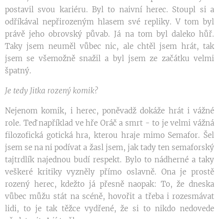
postavil svou kariéru. Byl to naivní herec. Stoupl si a
odříkával nepřirozeným hlasem své repliky. V tom byl
právě jeho obrovský půvab. Já na tom byl daleko hůř.
Taky jsem neuměl vůbec nic, ale chtěl jsem hrát, tak
jsem se všemožně snažil a byl jsem ze začátku velmi
špatný.
Je tedy Jitka rozený komik?
Nejenom komik, i herec, poněvadž dokáže hrát i vážné
role. Teď například ve hře Oráč a smrt - to je velmi vážná
filozofická gotická hra, kterou hraje mimo Semafor. Šel
jsem se na ni podívat a žasl jsem, jak tady ten semaforský
tajtrdlík najednou budí respekt. Bylo to nádherné a taky
veškeré kritiky vyzněly přímo oslavně. Ona je prostě
rozený herec, kdežto já přesně naopak: To, že dneska
vůbec můžu stát na scéně, hovořit a třeba i rozesmávat
lidi, to je tak těžce vydřené, že si to nikdo nedovede