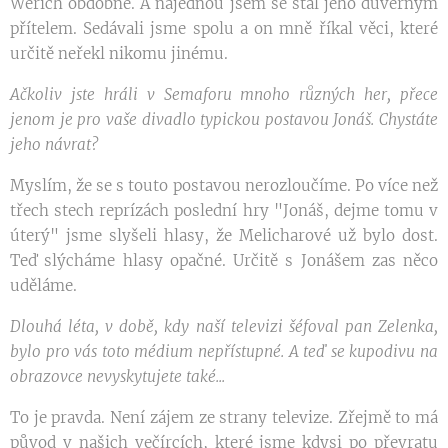
Werich obdobné. A najednou jsem se stal jeho důvěrným
přítelem. Sedávali jsme spolu a on mně říkal věci, které
určitě neřekl nikomu jinému.
Ačkoliv jste hráli v Semaforu mnoho různých her, přece
jenom je pro vaše divadlo typickou postavou Jonáš. Chystáte
jeho návrat?
Myslím, že se s touto postavou nerozloučíme. Po více než
třech stech reprízách poslední hry "Jonáš, dejme tomu v
úterý" jsme slyšeli hlasy, že Melicharové už bylo dost.
Teď slýcháme hlasy opačné. Určitě s Jonášem zas něco
uděláme.
Dlouhá léta, v době, kdy naší televizi šéfoval pan Zelenka,
bylo pro vás toto médium nepřístupné. A teď se kupodivu na
obrazovce nevyskytujete také...
To je pravda. Není zájem ze strany televize. Zřejmě to má
původ v našich večírcích, které jsme kdysi po převratu