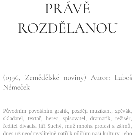
PRÁVĚ
ROZDĚLANOU
(1996, Zemědělské noviny) Autor: Luboš
Němeček
Původním povoláním grafik, později muzikant, zpěvák,
skladatel, textař, herec, spisovatel, dramatik, režisér,
ředitel divadla. Jiří Suchý, muž mnoha profesí a zájmů,
dnes už neodmyslitelně patří k pilířům naší kultury. Jeho