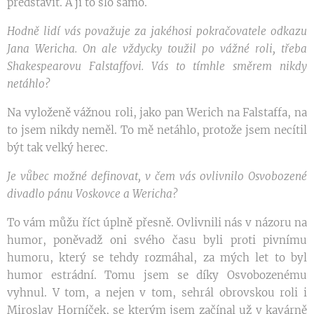
představit. A jí to šlo samo.
Hodně lidí vás považuje za jakéhosi pokračovatele odkazu
Jana Wericha. On ale vždycky toužil po vážné roli, třeba
Shakespearovu Falstaffovi. Vás to tímhle směrem nikdy
netáhlo?
Na vyloženě vážnou roli, jako pan Werich na Falstaffa, na
to jsem nikdy neměl. To mě netáhlo, protože jsem necítil
být tak velký herec.
Je vůbec možné definovat, v čem vás ovlivnilo Osvobozené
divadlo pánu Voskovce a Wericha?
To vám můžu říct úplně přesně. Ovlivnili nás v názoru na
humor, poněvadž oni svého času byli proti pivnímu
humoru, který se tehdy rozmáhal, za mých let to byl
humor estrádní. Tomu jsem se díky Osvobozenému
vyhnul. V tom, a nejen v tom, sehrál obrovskou roli i
Miroslav Horníček, se kterým jsem začínal už v kavárně