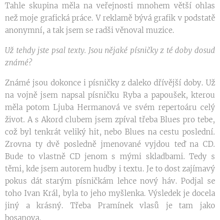
Tahle skupina měla na veřejnosti mnohem větší ohlas
než moje grafická práce. V reklamě bývá grafik v podstatě
anonymní, a tak jsem se radši věnoval muzice.
Už tehdy jste psal texty. Jsou nějaké písničky z té doby dosud
známé?
Známé jsou dokonce i písničky z daleko dřívější doby. Už
na vojně jsem napsal písničku Ryba a papoušek, kterou
měla potom Ljuba Hermanová ve svém repertoáru celý
život. A s Akord clubem jsem zpíval třeba Blues pro tebe,
což byl tenkrát veliký hit, nebo Blues na cestu poslední.
Zrovna ty dvě posledně jmenované vyjdou teď na CD.
Bude to vlastně CD jenom s mými skladbami. Tedy s
těmi, kde jsem autorem hudby i textu. Je to dost zajímavý
pokus dát starým písničkám lehce nový háv. Podjal se
toho Ivan Král, byla to jeho myšlenka. Výsledek je docela
jiný a krásný. Třeba Pramínek vlasů je tam jako
bosanova.