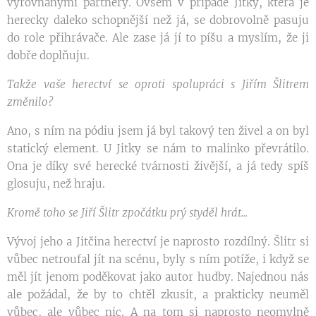
vyrovnanými partnery. Ovšem v případě Jitky, která je
herecky daleko schopnější než já, se dobrovolně pasuju
do role přihrávače. Ale zase já jí to píšu a myslím, že ji
dobře doplňuju.
Takže vaše herectví se oproti spolupráci s Jiřím Šlitrem
změnilo?
Ano, s ním na pódiu jsem já byl takový ten živel a on byl
statický element. U Jitky se nám to malinko převrátilo.
Ona je díky své herecké tvárnosti živější, a já tedy spíš
glosuju, než hraju.
Kromě toho se Jiří Šlitr zpočátku prý styděl hrát...
Vývoj jeho a Jitčina herectví je naprosto rozdílný. Šlitr si
vůbec netroufal jít na scénu, byly s ním potíže, i když se
měl jít jenom poděkovat jako autor hudby. Najednou nás
ale požádal, že by to chtěl zkusit, a prakticky neuměl
vůbec, ale vůbec nic. A na tom si naprosto neomylně