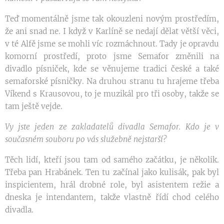
Teď momentálně jsme tak okouzleni novým prostředím,
že ani snad ne. I když v Karlíně se nedají dělat větší věci,
v té Alfě jsme se mohli víc rozmáchnout. Tady je opravdu
komorní prostředí, proto jsme Semafor změnili na
divadlo písniček, kde se věnujeme tradici české a také
semaforské písničky. Na druhou stranu tu hrajeme třeba
Víkend s Krausovou, to je muzikál pro tři osoby, takže se
tam ještě vejde.
Vy jste jeden ze zakladatelů divadla Semafor. Kdo je v
současném souboru po vás služebně nejstarší?
Těch lidí, kteří jsou tam od samého začátku, je několik.
Třeba pan Hrabánek. Ten tu začínal jako kulisák, pak byl
inspicientem, hrál drobné role, byl asistentem režie a
dneska je intendantem, takže vlastně řídí chod celého
divadla.