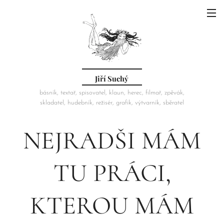
Jiří Suchý
básník, textař, spisovatel, klaun, herec, filmař, zpěvák,
skladatel, hudebník, režisér, grafik, výtvarník, sběratel
NEJRADŠI MÁM
TU PRÁCI,
KTEROU MÁM