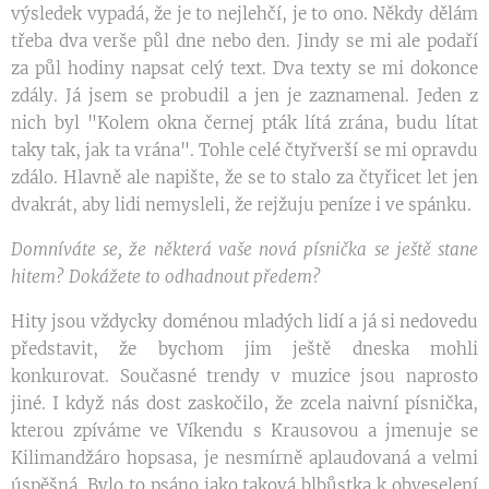
výsledek vypadá, že je to nejlehčí, je to ono. Někdy dělám
třeba dva verše půl dne nebo den. Jindy se mi ale podaří
za půl hodiny napsat celý text. Dva texty se mi dokonce
zdály. Já jsem se probudil a jen je zaznamenal. Jeden z
nich byl "Kolem okna černej pták lítá zrána, budu lítat
taky tak, jak ta vrána". Tohle celé čtyřverší se mi opravdu
zdálo. Hlavně ale napište, že se to stalo za čtyřicet let jen
dvakrát, aby lidi nemysleli, že rejžuju peníze i ve spánku.
Domníváte se, že některá vaše nová písnička se ještě stane
hitem? Dokážete to odhadnout předem?
Hity jsou vždycky doménou mladých lidí a já si nedovedu
představit, že bychom jim ještě dneska mohli
konkurovat. Současné trendy v muzice jsou naprosto
jiné. I když nás dost zaskočilo, že zcela naivní písnička,
kterou zpíváme ve Víkendu s Krausovou a jmenuje se
Kilimandžáro hopsasa, je nesmírně aplaudovaná a velmi
úspěšná. Bylo to psáno jako taková blbůstka k obveselení