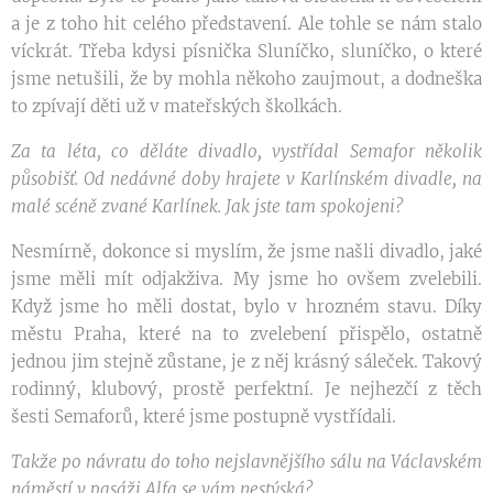
a je z toho hit celého představení. Ale tohle se nám stalo
víckrát. Třeba kdysi písnička Sluníčko, sluníčko, o které
jsme netušili, že by mohla někoho zaujmout, a dodneška
to zpívají děti už v mateřských školkách.
Za ta léta, co děláte divadlo, vystřídal Semafor několik
působišť. Od nedávné doby hrajete v Karlínském divadle, na
malé scéně zvané Karlínek. Jak jste tam spokojeni?
Nesmírně, dokonce si myslím, že jsme našli divadlo, jaké
jsme měli mít odjakživa. My jsme ho ovšem zvelebili.
Když jsme ho měli dostat, bylo v hrozném stavu. Díky
městu Praha, které na to zvelebení přispělo, ostatně
jednou jim stejně zůstane, je z něj krásný sáleček. Takový
rodinný, klubový, prostě perfektní. Je nejhezčí z těch
šesti Semaforů, které jsme postupně vystřídali.
Takže po návratu do toho nejslavnějšího sálu na Václavském
náměstí v pasáži Alfa se vám nestýská?