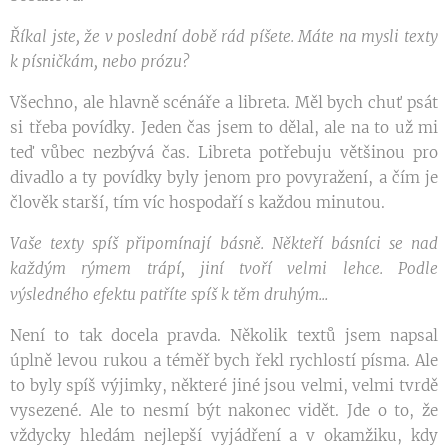
Říkal jste, že v poslední době rád píšete. Máte na mysli texty
k písničkám, nebo prózu?
Všechno, ale hlavně scénáře a libreta. Měl bych chuť psát
si třeba povídky. Jeden čas jsem to dělal, ale na to už mi
teď vůbec nezbývá čas. Libreta potřebuju většinou pro
divadlo a ty povídky byly jenom pro povyražení, a čím je
člověk starší, tím víc hospodaří s každou minutou.
Vaše texty spíš připomínají básně. Někteří básníci se nad
každým rýmem trápí, jiní tvoří velmi lehce. Podle
.
výsledného efektu patříte spíš k těm druhým..
Není to tak docela pravda. Několik textů jsem napsal
úplně levou rukou a téměř bych řekl rychlostí písma. Ale
to byly spíš výjimky, některé jiné jsou velmi, velmi tvrdě
vysezené. Ale to nesmí být nakonec vidět. Jde o to, že
vždycky hledám nejlepší vyjádření a v okamžiku, kdy