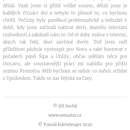
dělali. Vzali jsme si příliš veliké sousto, dělali jsme je
každých čtrnáct dní a nebylo to přesně to, co bychom
chtěli. Večírky byly poněkud problematické a bohužel v
době, kdy jsme začínali nabírat dech, doznělo televizní
rozhodnutí a zakázali nám to. Od té doby máme v televizi,
abych tak řekl, dost zavřené dveře. Teď jsem měl
příležitost párkrát vystoupit pro Novu a také hostovat v
pořadech pánů Šípa a Uhlíře, občas udělám něco pro
Ostravu, ale soustavnější práci mi nabídla pro příští
sezónu Premiéra. Měli bychom se měsíc co měsíc střídat
s Ypsilonkou. Takže se zas blýská na časy.
© Jiří Suchý
www.semafor.cz
© Tomáš Edelsberger 2020