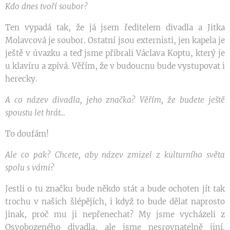
Kdo dnes tvoří soubor?
Ten vypadá tak, že já jsem ředitelem divadla a Jitka
Molavcová je soubor. Ostatní jsou externisti, jen kapela je
ještě v úvazku a teď jsme přibrali Václava Koptu, který je
u klavíru a zpívá. Věřím, že v budoucnu bude vystupovat i
herecky.
A co název divadla, jeho značka? Věřím, že budete ještě
spoustu let hrát...
To doufám!
Ale co pak? Chcete, aby název zmizel z kulturního světa
spolu s vámi?
Jestli o tu značku bude někdo stát a bude ochoten jít tak
trochu v našich šlépějích, i když to bude dělat naprosto
jinak, proč mu ji nepřenechat? My jsme vycházeli z
Osvobozeného divadla, ale jsme nesrovnatelně jiní.