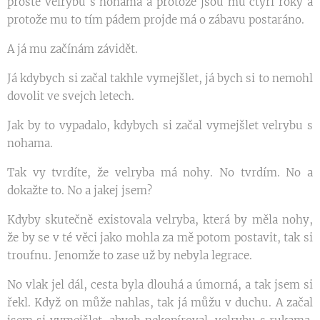
prostě velrybu s nohama a protože jsou mu čtyři roky a
protože mu to tím pádem projde má o zábavu postaráno.
A já mu začínám závidět.
Já kdybych si začal takhle vymejšlet, já bych si to nemohl
dovolit ve svejch letech.
Jak by to vypadalo, kdybych si začal vymejšlet velrybu s
nohama.
Tak vy tvrdíte, že velryba má nohy. No tvrdím. No a
dokažte to. No a jakej jsem?
Kdyby skutečně existovala velryba, která by měla nohy,
že by se v té věci jako mohla za mě potom postavit, tak si
troufnu. Jenomže to zase už by nebyla legrace.
No vlak jel dál, cesta byla dlouhá a úmorná, a tak jsem si
řekl. Když on může nahlas, tak já můžu v duchu. A začal