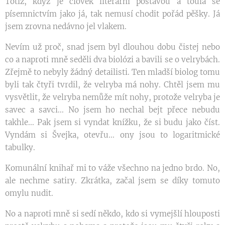
Totiž, když je člověk literární postavou a toulá se
písemnictvím jako já, tak nemusí chodit pořád pěšky. Já
jsem zrovna nedávno jel vlakem.
Nevím už proč, snad jsem byl dlouhou dobu čistej nebo
co a naproti mně seděli dva biolózi a bavili se o velrybách.
Zřejmě to nebyly žádný detailisti. Ten mladší biolog tomu
byli tak čtyři tvrdil, že velryba má nohy. Chtěl jsem mu
vysvětlit, že velryba nemůže mít nohy, protože velryba je
savec a savci... No jsem ho nechal bejt přece nebudu
takhle... Pak jsem si vyndat knížku, že si budu jako číst.
Vyndám si Švejka, otevřu... ony jsou to logaritmické
tabulky.
Komunální knihař mi to váže všechno na jedno brdo. No,
ale nechme satiry. Zkrátka, začal jsem se díky tomuto
omylu nudit.
No a naproti mně si sedí někdo, kdo si vymejšlí hlouposti