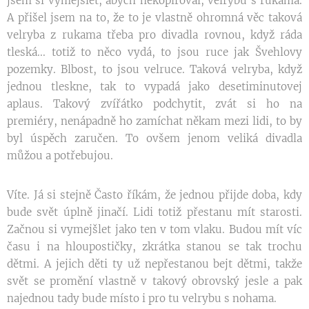
jsem si vymejšlet, abych nekopíroval, velrybu s rukama.
A přišel jsem na to, že to je vlastně ohromná věc taková
velryba z rukama třeba pro divadla rovnou, když ráda
tleská... totiž to něco vydá, to jsou ruce jak Švehlovy
pozemky. Blbost, to jsou velruce. Taková velryba, když
jednou tleskne, tak to vypadá jako desetiminutovej
aplaus. Takový zvířátko podchytit, zvát si ho na
premiéry, nenápadně ho zamíchat někam mezi lidi, to by
byl úspěch zaručen. To ovšem jenom veliká divadla
můžou a potřebujou.
Víte. Já si stejně Často říkám, že jednou přijde doba, kdy
bude svět úplně jinačí. Lidi totiž přestanu mít starosti.
Začnou si vymejšlet jako ten v tom vlaku. Budou mít víc
času i na hloupostičky, zkrátka stanou se tak trochu
dětmi. A jejich děti ty už nepřestanou bejt dětmi, takže
svět se promění vlastně v takový obrovský jesle a pak
najednou tady bude místo i pro tu velrybu s nohama.