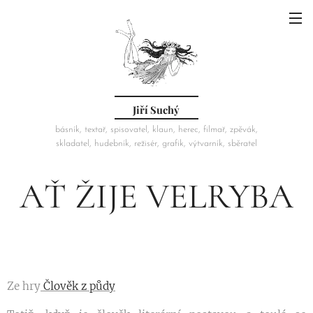
Jiří Suchý
básník, textař, spisovatel, klaun, herec, filmař, zpěvák,
skladatel, hudebník, režisér, grafik, výtvarník, sběratel
AŤ ŽIJE VELRYBA
Ze hry
Člověk z půdy