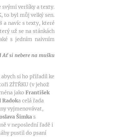
e svými veršíky a texty.
, to byl můj velký sen.
 a navíc s texty, které
který už se na stánkách
také s jedním naivním
ád
Ať si nebere na mušku
abych si ho přiřadil ke
toři ZÍTŘKU (v jehož
 jména jako
František
d
Radok
a celá řada
hny vyjmenovávat,
oslava
Šimka
s
ně v neposlední řadě i
záhy pustil do psaní