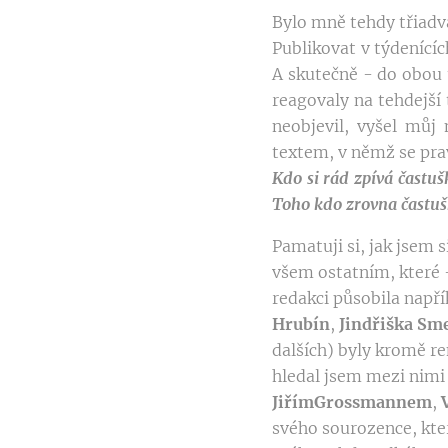
Bylo mně tehdy třiadvac
Publikovat v týdenícíc
A skutečně - do obou t
reagovaly na tehdejší 
neobjevil, vyšel můj
textem, v němž se pra
Kdo si rád zpívá častu
Toho kdo zrovna častu
Pamatuji si, jak jsem 
všem ostatním, které -
redakci působila např
Hrubín
,
Jindřiška
Sme
dalších) byly kromě r
hledal jsem mezi nimi
Jiřím
Grossmannem
,
svého sourozence, kte