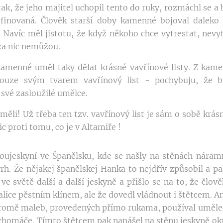
k, že jeho majitel uchopil tento do ruky, rozmáchl se a ba
rafinovaná. Člověk starší doby kamenné bojoval daleko 
Navíc měl jistotu, že když někoho chce vytrestat, nevy
 za nic nemůžou.
amenné uměl taky dělat krásné vavřínové listy. Z kamen
pouze svým tvarem vavřínový list - pochybuju, že b
své zasloužilé umělce.
měli! Už třeba ten tzv. vavřínový list je sám o sobě krás
ic proti tomu, co je v Altamiře !
soujeskyní ve Španělsku, kde se našly na stěnách nára
rh. Že nějakej španělskej Hanka to nejdřív způsobil a pak
ve světě další a další jeskyně a přišlo se na to, že čl
alice pěstním klínem, ale že dovedl vládnout i štětcem. 
 kromě maleb, provedených přímo rukama, používal umělec 
chomáče. Tímto štětcem pak nanášel na stěnu jeskyně okr,