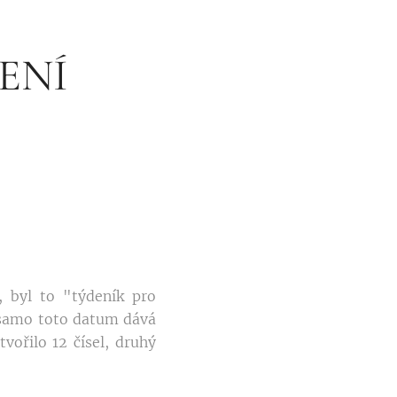
ENÍ
, byl to "týdeník pro
Už samo toto datum dává
vořilo 12 čísel, druhý