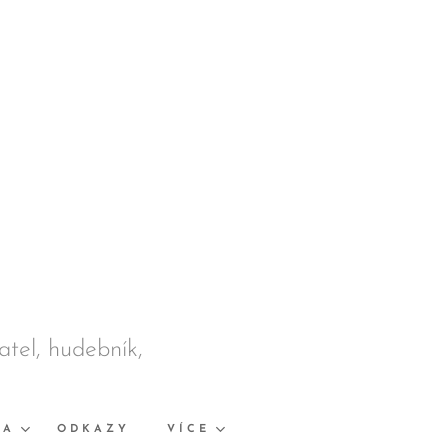
datel, hudebník,
KA
ODKAZY
VÍCE