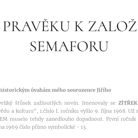
 PRAVĚKU K ZALOŽ
SEMAFORU
historickým úvahám mého sourozence Jiřího
liký štůsek zažloutlých novin. Jmenovaly se
ZÍTŘEK
ědu a kulturu", 1.číslo I. ročníku vyšlo 9. října 1968. 
KEM muselo tehdy zanedlouho dopadnout. První ročník t
na 1969 číslo přímo symbolické - 13.