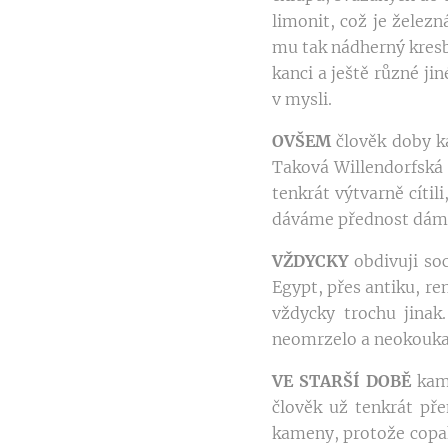
limonit, což je želez
mu tak nádherný kresb
kanci a ještě různé j
v mysli.
OVŠEM
člověk doby k
Taková Willendorfská
tenkrát výtvarně cítil
dáváme přednost dámám
VŽDYCKY
obdivuji soc
Egypt, přes antiku, re
vždycky trochu jinak
neomrzelo a neokouka
VE STARŠÍ DOBĚ
kame
člověk už tenkrát pře
kameny, protože copak 