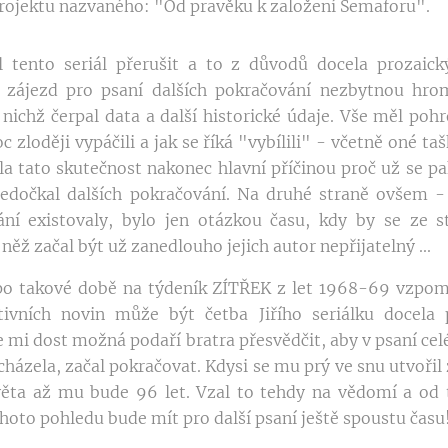
rojektu nazvaného: "Od pravěku k založení Semaforu".
l tento seriál přerušit a to z důvodů docela prozaick
 zájezd pro psaní dalších pokračování nezbytnou hr
 nichž čerpal data a další historické údaje. Vše měl poh
c zloději vypáčili a jak se říká "vybílili" - včetně oné ta
 tato skutečnost nakonec hlavní příčinou proč už se pa
edočkal dalších pokračování. Na druhé straně ovšem - 
ání existovaly, bylo jen otázkou času, kdy by se ze st
něž začal být už zanedlouho jejich autor nepřijatelný ...
 po takové době na týdeník ZÍTŘEK z let 1968-69 vzpomn
tivních novin může být četba Jiřího seriálku docela
mi dost možná podaří bratra přesvědčit, aby v psaní celé 
ázela, začal pokračovat. Kdysi se mu prý ve snu utvořil 
ěta až mu bude 96 let. Vzal to tehdy na vědomí a od té
ohoto pohledu bude mít pro další psaní ještě spoustu čas