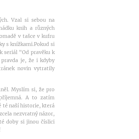
ých. Vzal si sebou na
omádku knih a různých
romadě v tašce v kufru
šky s knížkami.Pokud si
k seriál "Od pravěku k
pravda je, že i kdyby
ránek novin vytratily
ěl. Myslím si, že pro
 příjemná. A to zatím
té naší historie, která
zcela nezvratný názor,
 doby si jinou číslici
u!