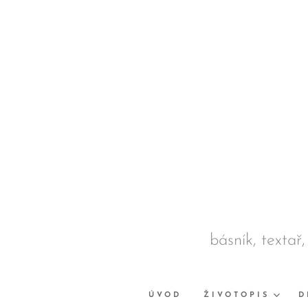
básník, textař,
ÚVOD
ŽIVOTOPIS
D