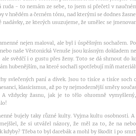
ná ruda - to nemám ze sebe, to jsem si přečetl v naučném
y v hnědém a černém tónu, nad kterými se dodnes žasne. 
iné nadávky, ze kterých usuzujeme, že umělec se jmeno
amenné nejen maloval, ale byl i úspěšným sochařem. Po
 nebo naše Věstonická Venuše jsou krásným dokladem ne
i, ale svědčí i o gustu přes ženy. Toto se dá shrnout do 
 hubenějším, na které sochaři spotřebují míň materiálu
hy svlečených paní a dívek. Jsou to tisíce a tisíce soc
nesanci, klasicismus, až po ty nejmodernější směry souča
. A vždycky žasnu, jak je to tělo ohromně vymyšlený, ž
lo!
nné bujely taky různé kulty. Vyjma kultu osobnosti. A 
mejšlel, že si utvářel názory, že měl za to, že na nebo
kdyby? Třeba to byl darebák a mohl by škodit i po smrti.