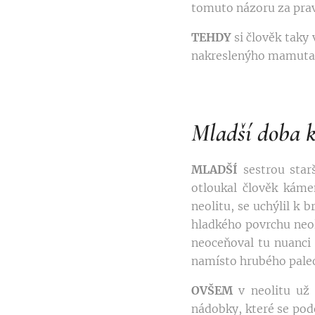
tomuto názoru za prav
TEHDY
si člověk taky 
nakreslenýho mamuta z
Mladší doba 
MLADŠÍ
sestrou star
otloukal člověk káme
neolitu, se uchýlil k 
hladkého povrchu neol
neoceňoval tu nuanci
namísto hrubého paleo
OVŠEM
v neolitu už 
nádobky, které se pod