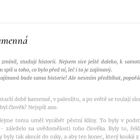
kamenná
zmínil, studuji historii. Nejsem sice ještě daleko, k samot
 spíš u toho, co bylo před ní, leč i to je zajímavý.
 zajímavá bude sama historie! Ale nesmím předbíhat, popořádk
rší době kamenné, v paleolitu, a po světě se toulají slon
 byl člověk? Nejspíš ano.
dejme tomu uměl vyrábět pěstní klíny. To byly v pods
- záleželo na uvědomělosti toho člověka. Byly to, řekl
 byly tak akorát do ruky, a aby ten konec, který kouká z p