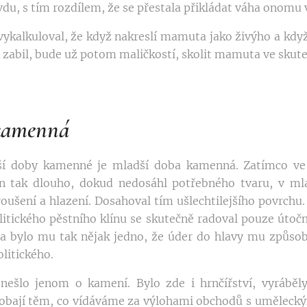
du, s tím rozdílem, že se přestala přikládat váha onomu
vykalkuloval, že když nakreslí mamuta jako živýho a když
abil, bude už potom maličkostí, skolit mamuta ve skute
kamenná
ší doby kamenné je mladší doba kamenná. Zatímco ve
n tak dlouho, dokud nedosáhl potřebného tvaru, v m
broušení a hlazení. Dosahoval tím ušlechtilejšího povrchu
itického pěstního klínu se skutečně radoval pouze útočn
 a bylo mu tak nějak jedno, že úder do hlavy mu způsob
litického.
nešlo jenom o kamení. Bylo zde i hrnčířství, vyráběl
obají těm, co vídáváme za výlohami obchodů s umělecký