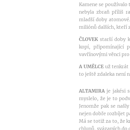
Kamene se používalo ta
nebyla zbraň příliš 
mladší doby atomové. 
miliónů dalších, kteří
ČLOVEK
starší doby k
kopí, připomínající 
vavřínovými věnci pro 
A UMĚLCE
už tenkrát 
to ještě zdaleka není n
ALTAMIRA
je jakési 
myslelo, že je to podv
Jenomže pak se našly 
nejen dobře rozbíjet p
Má se totiž za to, že
chlupů, svázaných do 