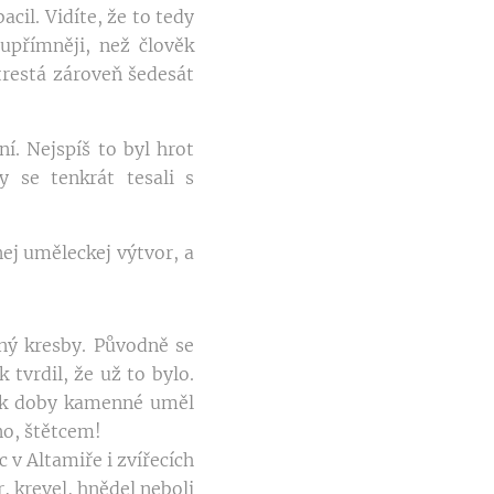
cil. Vidíte, že to tedy
upřímněji, než člověk
trestá zároveň šedesát
í. Nejspíš to byl hrot
y se tenkrát tesali s
nej uměleckej výtvor, a
mný kresby. Původně se
 tvrdil, že už to bylo.
ověk doby kamenné uměl
Ano, štětcem!
v Altamiře i zvířecích
 krevel, hnědel neboli