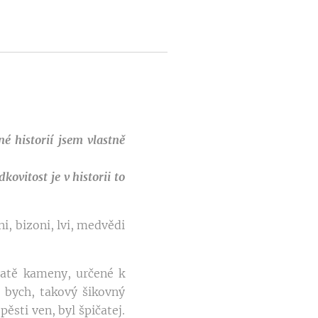
né historií jsem vlastně
ovitost je v historii to
i, bizoni, lvi, medvědi
tatě kameny, určené k
 bych, takový šikovný
ěsti ven, byl špičatej.