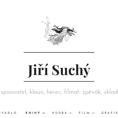
Jiří Suchý
 spisovatel, klaun, herec, filmař, zpěvák, skla
režisér, grafik, výtvarník, sběratel
IVADLO
KNIHY
HUDBA
FILM
GRAFI