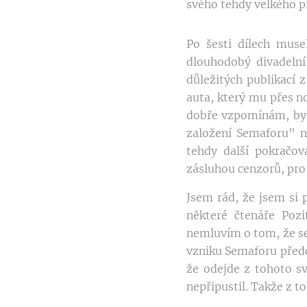
svého tehdy velkého p
Po šesti dílech muse
dlouhodobý divadelní
důležitých publikací z
auta, který mu přes no
dobře vzpomínám, byla
založení Semaforu" n
tehdy další pokračov
zásluhou cenzorů, pro 
Jsem rád, že jsem si
některé čtenáře Pozi
nemluvím o tom, že se 
vzniku Semaforu předch
že odejde z tohoto sv
nepřipustil. Takže z t