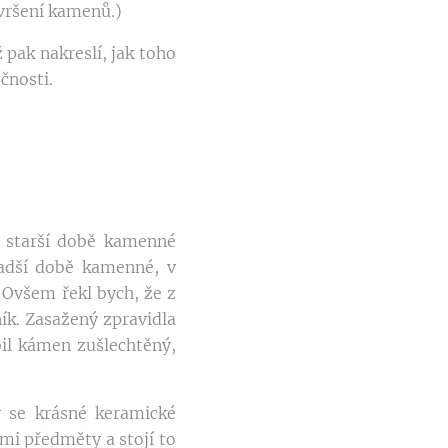
 vršení kamenů.)
 pak nakreslí, jak toho
čnosti.
 starší době kamenné
ladší době kamenné, v
. Ovšem řekl bych, že z
ík. Zasažený zpravidla
il kámen zušlechtěný,
y se krásné keramické
mi předměty a stojí to