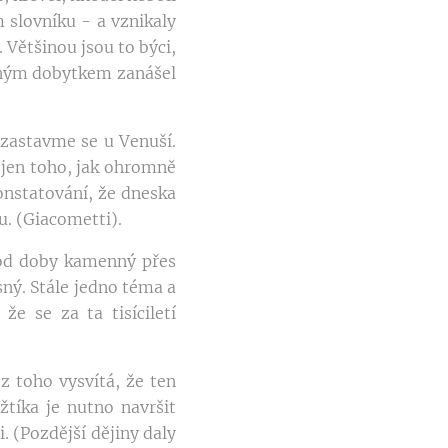
 slovníku - a vznikaly
Většinou jsou to býci,
vaným dobytkem zanášel
zastavme se u Venuší.
jen toho, jak ohromně
konstatování, že dneska
. (Giacometti).
h od doby kamenný přes
sný. Stále jedno téma a
e se za ta tisíciletí
z toho vysvítá, že ten
žtíka je nutno navršit
 (Pozdější dějiny daly