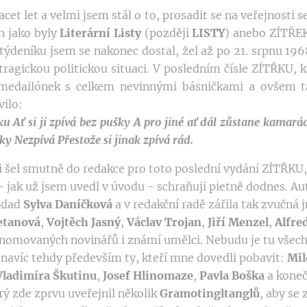
et let a velmi jsem stál o to, prosadit se na veřejnosti s
h jako byly
Literární
Listy
(později
LISTY
) anebo ZÍTŘEK
ýdeníku jsem se nakonec dostal, žel až po 21. srpnu 1968
tragickou politickou situaci. V posledním čísle ZÍTŘKU, 
 medailónek s celkem nevinnými básničkami a ovšem 
vilo:
šku
Ať si ji zpívá bez pušky
A pro jiné ať dál zůstane kamar
šky
Nezpívá
Přestože si jinak zpívá rád.
si šel smutně do redakce pro toto poslední vydání ZÍTŘKU, 
 jak už jsem uvedl v úvodu - schraňuji pietně dodnes. Au
íklad
Sylva Daníčková
a v redakční radě zářila tak zvučná
tanová
,
Vojtěch
Jasný
,
Václav
Trojan
,
Jiří
Menzel
,
Alfre
enomovaných novinářů i známí umělci. Nebudu je tu všec
 navíc tehdy především ty, kteří mne dovedli pobavit:
Mil
Vladimíra
Škutinu
,
Josef
Hlinomaze
,
Pavla
Boška
a koneč
rý zde zprvu uveřejnil několik
Gramotingltanglů
, aby se 