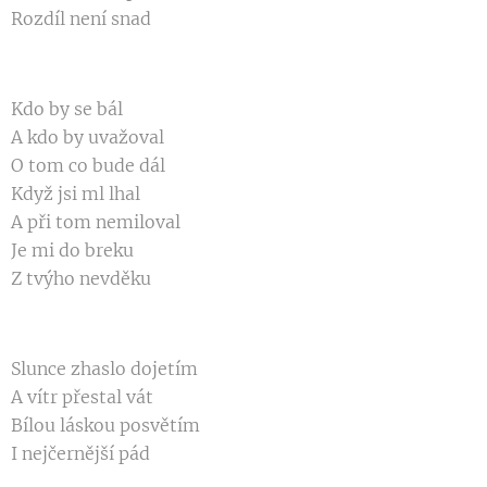
Rozdíl není snad
Kdo by se bál
A kdo by uvažoval
O tom co bude dál
Když jsi ml lhal
A při tom nemiloval
Je mi do breku
Z tvýho nevděku
Slunce zhaslo dojetím
A vítr přestal vát
Bílou láskou posvětím
I nejčernější pád