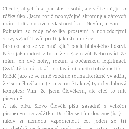
Chcete, abych řekl pár slov o sobě, ale věřte mi, je to
těžký úkol. Jsem totiž neobyčejně skromný a zároveň
mám tolik dobrých vlastností a... Nevím, nevím ...
Pokusím se tedy několika prostými a nehledanými
slovy vyjádřit svůj profil jakožto umělce.
Jaro co jaro se ve mně zjitří pocit hlubokého lidství.
Něco jako radost z toho, že nejsem vůl. Nebo ovád. Ze
mám jen dvě nohy, rozum a občanskou legitimaci.
(Zvláště ta mě blaží - dodává mi pocitu totožnosti.)
Každé jaro se ve mně vzedme touha literárně vyjádřit,
že jsem člověkem. Je to ve mně takový typicky dobový
komplex: Vím, že jsem Člověkem, ale chci to mít
písemně.
A tak píšu. Slovo Člověk píšu zásadně s velkým
písmenem na začátku. Do díla se tím dostane jistý ...
nikdy si nemohu vzpomenout co. Jeden ze tří
mušketýrů se jmenoval podobně ... - patos! Patos.