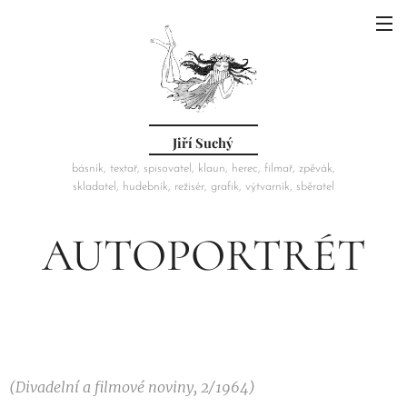
Jiří Suchý
básník, textař, spisovatel, klaun, herec, filmař, zpěvák,
skladatel, hudebník, režisér, grafik, výtvarník, sběratel
AUTOPORTRÉT
(Divadelní a filmové noviny, 2/1964)