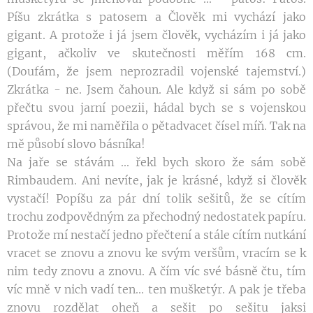
Píšu zkrátka s patosem a Člověk mi vychází jako
gigant. A protože i já jsem člověk, vycházím i já jako
gigant, ačkoliv ve skutečnosti měřím 168 cm.
(Doufám, že jsem neprozradil vojenské tajemství.)
Zkrátka - ne. Jsem čahoun. Ale když si sám po sobě
přečtu svou jarní poezii, hádal bych se s vojenskou
správou, že mi naměřila o pětadvacet čísel míň. Tak na
mě působí slovo básníka!
Na jaře se stávám ... řekl bych skoro že sám sobě
Rimbaudem. Ani nevíte, jak je krásné, když si člověk
vystačí! Popíšu za pár dní tolik sešitů, že se cítím
trochu zodpovědným za přechodný nedostatek papíru.
Protože mí nestačí jedno přečtení a stále cítím nutkání
vracet se znovu a znovu ke svým veršům, vracím se k
nim tedy znovu a znovu. A čím víc své básně čtu, tím
víc mně v nich vadí ten... ten mušketýr. A pak je třeba
znovu rozdělat oheň a sešit po sešitu jaksi