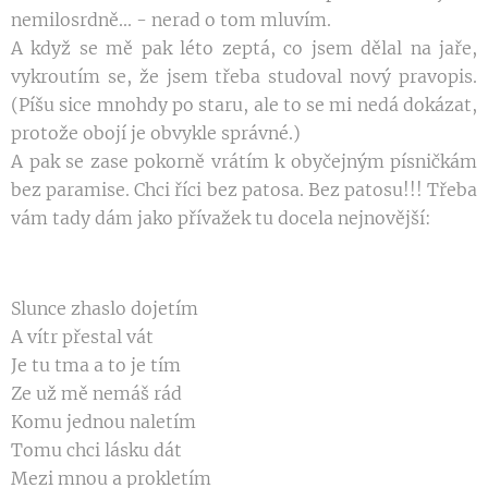
nemilosrdně... - nerad o tom mluvím.
A když se mě pak léto zeptá, co jsem dělal na jaře,
vykroutím se, že jsem třeba studoval nový pravopis.
(Píšu sice mnohdy po staru, ale to se mi nedá dokázat,
protože obojí je obvykle správné.)
A pak se zase pokorně vrátím k obyčejným písničkám
bez paramise. Chci říci bez patosa. Bez patosu!!! Třeba
vám tady dám jako přívažek tu docela nejnovější:
Slunce zhaslo dojetím
A vítr přestal vát
Je tu tma a to je tím
Ze už mě nemáš rád
Komu jednou naletím
Tomu chci lásku dát
Mezi mnou a prokletím