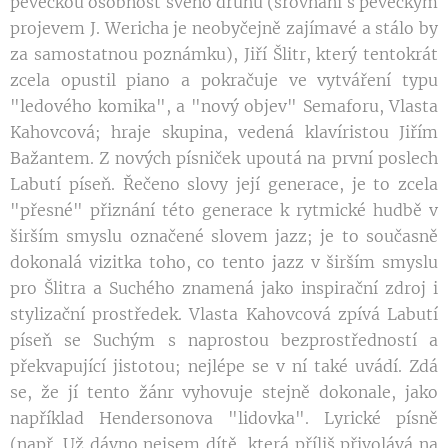
pěveckou osobnost svého druhu (srovnání s pěveckým
projevem J. Wericha je neobyčejně zajímavé a stálo by
za samostatnou poznámku), Jiří Šlitr, který tentokrát
zcela opustil piano a pokračuje ve vytváření typu
"ledového komika", a "nový objev" Semaforu, Vlasta
Kahovcová; hraje skupina, vedená klavíristou Jiřím
Bažantem. Z nových písniček upoutá na první poslech
Labutí píseň. Řečeno slovy její generace, je to zcela
"přesné" přiznání této generace k rytmické hudbě v
širším smyslu označené slovem jazz; je to současně
dokonalá vizitka toho, co tento jazz v širším smyslu
pro Šlitra a Suchého znamená jako inspirační zdroj i
stylizační prostředek. Vlasta Kahovcová zpívá Labutí
píseň se Suchým s naprostou bezprostředností a
překvapující jistotou; nejlépe se v ní také uvádí. Zdá
se, že jí tento žánr vyhovuje stejně dokonale, jako
například Hendersonova "lidovka". Lyrické písně
(např. Už dávno nejsem dítě, která příliš přivolává na