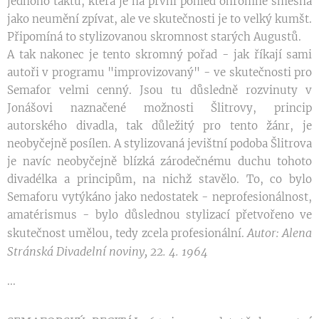
jednoho taktu, která je na první pohled ohromně směšná
jako neumění zpívat, ale ve skutečnosti je to velký kumšt.
Připomíná to stylizovanou skromnost starých Augustů.
A tak nakonec je tento skromný pořad - jak říkají sami
autoři v programu "improvizovaný" - ve skutečnosti pro
Semafor velmi cenný. Jsou tu důsledně rozvinuty v
Jonášovi naznačené možnosti Šlitrovy, princip
autorského divadla, tak důležitý pro tento žánr, je
neobyčejně posílen. A stylizovaná jevištní podoba Šlitrova
je navíc neobyčejně blízká zárodečnému duchu tohoto
divadélka a principům, na nichž stavělo. To, co bylo
Semaforu vytýkáno jako nedostatek - neprofesionálnost,
amatérismus - bylo důslednou stylizací přetvořeno ve
Autor: Alena
skutečnost umělou, tedy zcela profesionální.
Stránská Divadelní noviny, 22. 4. 1964
...