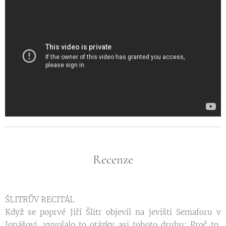
Recenze
ŠLITRŮV RECITÁL
Když se poprvé Jiří Šlitr objevil na jevišti Semaforu v
Jonášovi, vyvolalo to otázky asi tohoto druhu: Proč to,