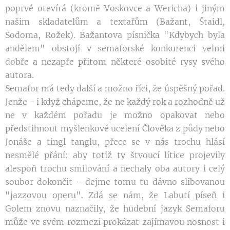
poprvé otevírá (kromě Voskovce a Wericha) i jiným
našim skladatelům a textařům (Bažant, Štaidl,
Sodoma, Rožek). Bažantova písnička "Kdybych byla
andělem" obstojí v semaforské konkurenci velmi
dobře a nezapře přitom některé osobité rysy svého
autora.
Semafor má tedy další a možno říci, že úspěšný pořad.
Jenže - i když chápeme, že ne každý rok a rozhodně už
ne v každém pořadu je možno opakovat nebo
předstihnout myšlenkové ucelení Člověka z půdy nebo
Jonáše a tingl tanglu, přece se v nás trochu hlásí
nesmělé přání: aby totiž ty štvoucí lítice projevily
alespoň trochu smilování a nechaly oba autory i celý
soubor dokončit - dejme tomu tu dávno slibovanou
"jazzovou operu". Zdá se nám, že Labutí píseň i
Golem znovu naznačily, že hudební jazyk Semaforu
může ve svém rozmezí prokázat zajímavou nosnost i