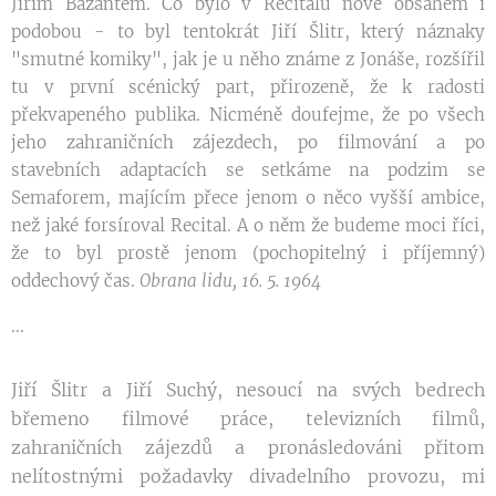
Jiřím Bažantem. Co bylo v Recitálu nové obsahem i
podobou - to byl tentokrát Jiří Šlitr, který náznaky
"smutné komiky", jak je u něho známe z Jonáše, rozšířil
tu v první scénický part, přirozeně, že k radosti
překvapeného publika. Nicméně doufejme, že po všech
jeho zahraničních zájezdech, po filmování a po
stavebních adaptacích se setkáme na podzim se
Semaforem, majícím přece jenom o něco vyšší ambice,
než jaké forsíroval Recital. A o něm že budeme moci říci,
že to byl prostě jenom (pochopitelný i příjemný)
oddechový čas.
Obrana lidu, 16. 5. 1964
...
Jiří Šlitr a Jiří Suchý, nesoucí na svých bedrech
břemeno filmové práce, televizních filmů,
zahraničních zájezdů a pronásledováni přitom
nelítostnými požadavky divadelního provozu, mi