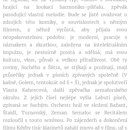
hrající na foukací harmoniku-píšťalu, zpěvák
parodující vlastní melodie. Bude se jistě uvažovat o
zdrojích této komiky, o souvislostech s němým
filmem, z něhož vyrůstá, aby přijala svou
neopakovatelnou podobu: je moderní, pracuje s
náznakem a zkratkou; založena na intelektuálním
impulzu, je nesmírně prostá a sdělná; má svou
kulturu, vkus, půvab a velkou přitažlivost. Obě ty
roviny, Suchého a Šlitra, se stýkají a prolínají, mají
průsečíky jednak v písních zpívaných společně (V
kašně, Golem, tentokrát od S + Š), jednak je spolutvoří
Vlasta Kahovcová, další zpěvačka semaforského
okruhu. Z jejích čísel nejlépe vyšla Labutí píseň,
zpívaná se Suchým. Orchestr hrál ve složení Bažant,
Štaidl, Turnovský, Zeman. Semafor se Recitálem
rozloučil s touto sezónou. Po zájezdech a dokončení
filmu Kdyby tisíc klarinetů zahájí znovu až v říjnu, už s