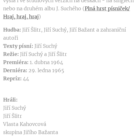
vyšla i ve studiových verzích na deskách - na singlech
nebo na druhém albu J. Suchého (
Plná hrst písniček/
Hraj, hraj, hraj
)
Hudba:
Jiří Šlitr, Jiří Suchý, Jiří Bažant a zahraniční
autoři
Texty písní:
Jiří Suchý
Režie:
Jiří Suchý a Jiří Šlitr
Premiéra:
1. dubna 1964
Derniéra:
29. ledna 1965
Repríz:
44
Hráli:
Jiří Suchý
Jiří Šlitr
Vlasta Kahovcová
skupina Jiřího Bažanta