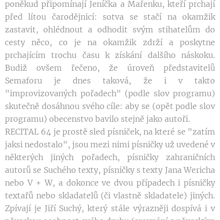
poněkud připomínají Jeníčka a Mařenku, kteří prchají
před lítou čarodějnicí: sotva se stačí na okamžik
zastavit, ohlédnout a odhodit svým stihatelům do
cesty něco, co je na okamžik zdrží a poskytne
prchajícím trochu času k získání dalšího náskoku.
Budiž ovšem řečeno, že úroveň představitelů
Semaforu je dnes taková, že i v takto
"improvizovaných pořadech" (podle slov programu)
skutečně dosáhnou svého cíle: aby se (opět podle slov
programu) obecenstvo bavilo stejně jako autoři.
RECITAL 64 je prostě sled písniček, na které se "zatím
jaksi nedostalo", jsou mezi nimi písničky už uvedené v
některých jiných pořadech, písničky zahraničních
autorů se Suchého texty, písničky s texty Jana Wericha
nebo V + W, a dokonce ve dvou případech i písničky
textařů nebo skladatelů (či vlastně skladatele) jiných.
Zpívají je Jiří Suchý, který stále výrazněji dospívá i v