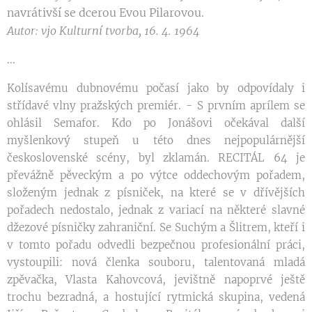
navrátivší se dcerou Evou Pilarovou.
Autor: vjo Kulturní tvorba, 16. 4. 1964
...
Kolísavému dubnovému počasí jako by odpovídaly i
střídavé vlny pražských premiér. - S prvním aprílem se
ohlásil Semafor. Kdo po Jonášovi očekával další
myšlenkový stupeň u této dnes nejpopulárnější
československé scény, byl zklamán. RECITÁL 64 je
převážně pěveckým a po výtce oddechovým pořadem,
složeným jednak z písniček, na které se v dřívějších
pořadech nedostalo, jednak z variací na některé slavné
džezové písničky zahraniční. Se Suchým a Šlitrem, kteří i
v tomto pořadu odvedli bezpečnou profesionální práci,
vystoupili: nová členka souboru, talentovaná mladá
zpěvačka, Vlasta Kahovcová, jevištně napoprvé ještě
trochu bezradná, a hostující rytmická skupina, vedená