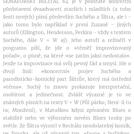
SEMAFORSKÝ RECITÁL 64 je v podstatě koncertní
představení dvaadvaceti starších i mladších (z toho
šesti nových) písní především Suchého a Šlitra, ale i -
jako tomu bylo například v první Zuzaně - jiných
autorů (Ellington, Henderson, Perkins - vždy s textem
Suchého, dále V + W aj). Jeho autoři a režiséři v
programu píší, že jde o »téměř improvizovaný
pořad«, o písně, na které »se zatím jaksi nedostalo«.
Jenže ta improvizace má svůj pevný řád a smysl. Jde o
dvojí linii: »koncertní« projev Suchého a
parodisticko-komický part Šlitrův, který má ústřední
»téma«. Suchý tu znovu prokazuje interpretační,
osobitost a jedinečnost. Zvlášť výrazné je to ve
známých písních na texty V + W (Půl párku; Není-li tu
ta; Množení), v Matuškou kdysi zpívaném Blues o
stabilitě nebo ve výborném novém Blues touhy po
světle. Ze Šlitra vyrostl v Recitálu neodolatelný komik,
ne figurka, ale už výrazný typ, »faun« s buřinkou,