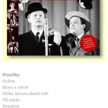
Písničky:
Golem
Blues o světle
Dívka, kterou zkazil svět
Půl párku
Množení