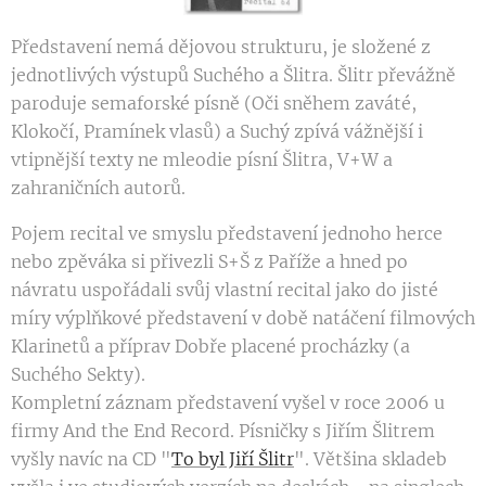
Představení nemá dějovou strukturu, je složené z
jednotlivých výstupů Suchého a Šlitra. Šlitr převážně
paroduje semaforské písně (Oči sněhem zaváté,
Klokočí, Pramínek vlasů) a Suchý zpívá vážnější i
vtipnější texty ne mleodie písní Šlitra, V+W a
zahraničních autorů.
Pojem recital ve smyslu představení jednoho herce
nebo zpěváka si přivezli S+Š z Paříže a hned po
návratu uspořádali svůj vlastní recital jako do jisté
míry výplňkové představení v době natáčení filmových
Klarinetů a příprav Dobře placené procházky (a
Suchého Sekty).
Kompletní záznam představení vyšel v roce 2006 u
firmy And the End Record. Písničky s Jiřím Šlitrem
vyšly navíc na CD "
To byl Jiří Šlitr
". Většina skladeb