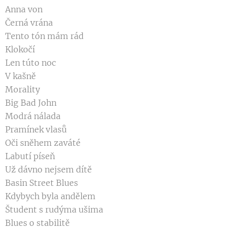
Anna von
Černá vrána
Tento tón mám rád
Klokočí
Len túto noc
V kašně
Morality
Big Bad John
Modrá nálada
Pramínek vlasů
Oči sněhem zaváté
Labutí píseň
Už dávno nejsem dítě
Basin Street Blues
Kdybych byla andělem
Študent s rudýma ušima
Blues o stabilitě