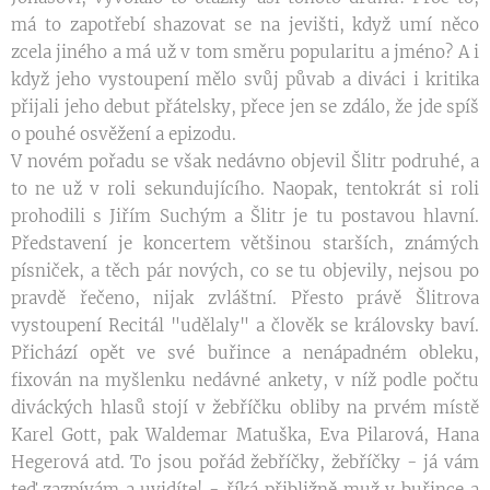
má to zapotřebí shazovat se na jevišti, když umí něco
zcela jiného a má už v tom směru popularitu a jméno? A i
když jeho vystoupení mělo svůj půvab a diváci i kritika
přijali jeho debut přátelsky, přece jen se zdálo, že jde spíš
o pouhé osvěžení a epizodu.
V novém pořadu se však nedávno objevil Šlitr podruhé, a
to ne už v roli sekundujícího. Naopak, tentokrát si roli
prohodili s Jiřím Suchým a Šlitr je tu postavou hlavní.
Představení je koncertem většinou starších, známých
písniček, a těch pár nových, co se tu objevily, nejsou po
pravdě řečeno, nijak zvláštní. Přesto právě Šlitrova
vystoupení Recitál "udělaly" a člověk se královsky baví.
Přichází opět ve své buřince a nenápadném obleku,
fixován na myšlenku nedávné ankety, v níž podle počtu
diváckých hlasů stojí v žebříčku obliby na prvém místě
Karel Gott, pak Waldemar Matuška, Eva Pilarová, Hana
Hegerová atd. To jsou pořád žebříčky, žebříčky - já vám
teď zazpívám a uvidíte! - říká přibližně muž v buřince a