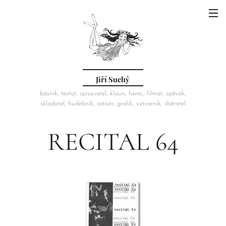
Jiří Suchý
básník, textař, spisovatel, klaun, herec, filmař, zpěvák,
skladatel, hudebník, režisér, grafik, výtvarník, sběratel
RECITAL 64