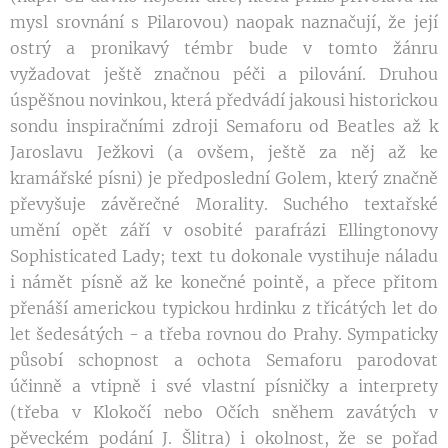
mysl srovnání s Pilarovou) naopak naznačují, že její
ostrý a pronikavý témbr bude v tomto žánru
vyžadovat ještě značnou péči a pilování. Druhou
úspěšnou novinkou, která předvádí jakousi historickou
sondu inspiračními zdroji Semaforu od Beatles až k
Jaroslavu Ježkovi (a ovšem, ještě za něj až ke
kramářské písni) je předposlední Golem, který značně
převyšuje závěrečné Morality. Suchého textařské
umění opět září v osobité parafrázi Ellingtonovy
Sophisticated Lady; text tu dokonale vystihuje náladu
i námět písně až ke konečné pointě, a přece přitom
přenáší americkou typickou hrdinku z třicátých let do
let šedesátých - a třeba rovnou do Prahy. Sympaticky
působí schopnost a ochota Semaforu parodovat
účinně a vtipně i své vlastní písničky a interprety
(třeba v Klokočí nebo Očích sněhem zavátých v
pěveckém podání J. Šlitra) i okolnost, že se pořad