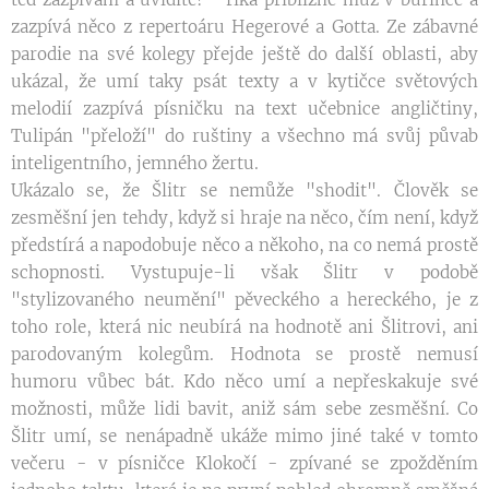
zazpívá něco z repertoáru Hegerové a Gotta. Ze zábavné
parodie na své kolegy přejde ještě do další oblasti, aby
ukázal, že umí taky psát texty a v kytičce světových
melodií zazpívá písničku na text učebnice angličtiny,
Tulipán "přeloží" do ruštiny a všechno má svůj půvab
inteligentního, jemného žertu.
Ukázalo se, že Šlitr se nemůže "shodit". Člověk se
zesměšní jen tehdy, když si hraje na něco, čím není, když
předstírá a napodobuje něco a někoho, na co nemá prostě
schopnosti. Vystupuje-li však Šlitr v podobě
"stylizovaného neumění" pěveckého a hereckého, je z
toho role, která nic neubírá na hodnotě ani Šlitrovi, ani
parodovaným kolegům. Hodnota se prostě nemusí
humoru vůbec bát. Kdo něco umí a nepřeskakuje své
možnosti, může lidi bavit, aniž sám sebe zesměšní. Co
Šlitr umí, se nenápadně ukáže mimo jiné také v tomto
večeru - v písničce Klokočí - zpívané se zpožděním