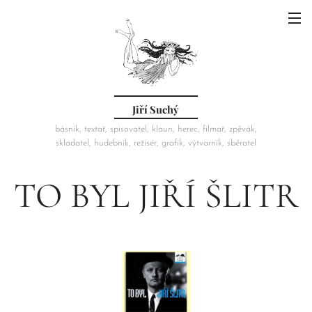
Jiří Suchý
básník, textař, spisovatel, klaun, herec, filmař, zpěvák,
skladatel, hudebník, režisér, grafik, výtvarník, sběratel
TO BYL JIŘÍ ŠLITR