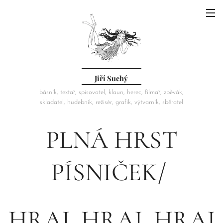
Jiří Suchý
básník, textař, spisovatel, klaun, herec, filmař, zpěvák,
skladatel, hudebník, režisér, grafik, výtvarník, sběratel
PLNÁ HRST
PÍSNIČEK/
HRAJ, HRAJ, HRAJ