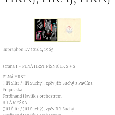
Supraphon DV 10162, 1965
strana 1 - PLNÁ HRST PÍSNIČEK S + Š
PLNÁ HRST
(Jiří Šlitr / Jiří Suchý), zpěv Jiří Suchý a Pavlína
Filipovská
Ferdinand Havlík s orchestrem
BÍLÁ MYŠKA
(Jiří Šlitr / Jiří Suchý), zpěv Jiří Suchý