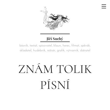
Jiří Suchý
básník, textař, spisovatel, klaun, herec, filmař, zpěvák,
skladatel, hudebník, režisér, grafik, výtvarník, sběratel
ZNÁM TOLIK
PÍSNÍ