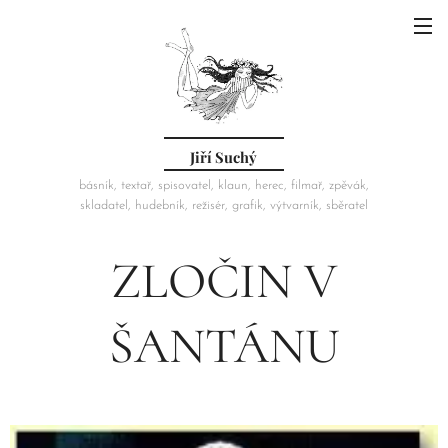
Jiří Suchý
básník, textař, spisovatel, klaun, herec, filmař, zpěvák,
skladatel, hudebník, režisér, grafik, výtvarník, sběratel
ZLOČIN V
ŠANTÁNU