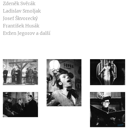
Zdeněk Svěrák
Ladislav Smoljak
Josef Škvorecký
František Husák
Evžen Jegorov a další