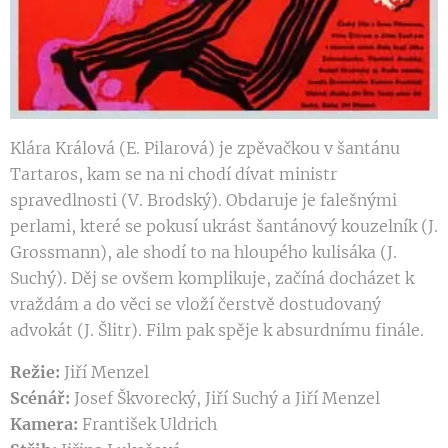
Klára Králová (E. Pilarová) je zpěvačkou v šantánu
Tartaros, kam se na ni chodí dívat ministr
spravedlnosti (V. Brodský). Obdaruje je falešnými
perlami, které se pokusí ukrást šantánový kouzelník (J.
Grossmann), ale shodí to na hloupého kulisáka (J.
Suchý). Děj se ovšem komplikuje, začíná docházet k
vraždám a do věci se vloží čerstvě dostudovaný
advokát (J. Šlitr). Film pak spěje k absurdnímu finále.
Režie:
Jiří Menzel
Scénář:
Josef Škvorecký, Jiří Suchý a Jiří Menzel
Kamera:
František Uldrich