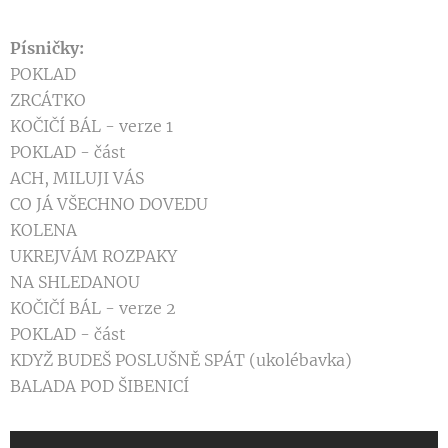
Písničky:
POKLAD
ZRCÁTKO
KOČIČÍ BÁL - verze 1
POKLAD - část
ACH, MILUJI VÁS
CO JÁ VŠECHNO DOVEDU
KOLENA
UKREJVÁM ROZPAKY
NA SHLEDANOU
KOČIČÍ BÁL - verze 2
POKLAD - část
KDYŽ BUDEŠ POSLUŠNĚ SPÁT (ukolébavka)
BALADA POD ŠIBENICÍ