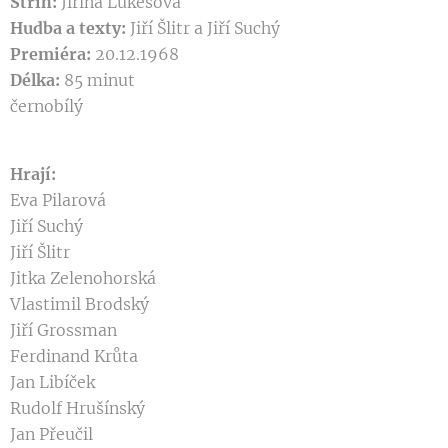
Střih:
Jiřina Lukešová
Hudba a texty:
Jiří Šlitr a Jiří Suchý
Premiéra:
20.12.1968
Délka:
85 minut
černobílý
Hrají:
Eva Pilarová
Jiří Suchý
Jiří Šlitr
Jitka Zelenohorská
Vlastimil Brodský
Jiří Grossman
Ferdinand Krůta
Jan Libíček
Rudolf Hrušínský
Jan Přeučil