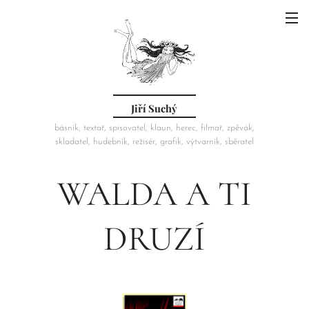
Jiří Suchý
básník, textař, spisovatel, klaun, herec, filmař, zpěvák,
skladatel, hudebník, režisér, grafik, výtvarník, sběratel
WALDA A TI
DRUZÍ