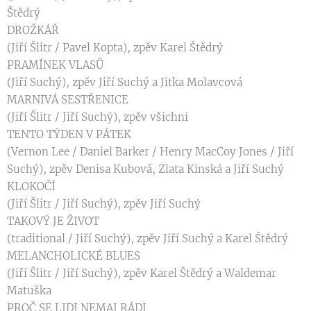
Štědrý
DROŽKÁŘ
(Jiří Šlitr / Pavel Kopta), zpěv Karel Štědrý
PRAMÍNEK VLASŮ
(Jiří Suchý), zpěv Jiří Suchý a Jitka Molavcová
MARNIVÁ SESTŘENICE
(Jiří Šlitr / Jiří Suchý), zpěv všichni
TENTO TÝDEN V PÁTEK
(Vernon Lee / Daniel Barker / Henry MacCoy Jones / Jiří
Suchý), zpěv Denisa Kubová, Zlata Kinská a Jiří Suchý
KLOKOČÍ
(Jiří Šlitr / Jiří Suchý), zpěv Jiří Suchý
TAKOVÝ JE ŽIVOT
(traditional / Jiří Suchý), zpěv Jiří Suchý a Karel Štědrý
MELANCHOLICKÉ BLUES
(Jiří Šlitr / Jiří Suchý), zpěv Karel Štědrý a Waldemar
Matuška
PROČ SE LIDI NEMAJ RÁDI