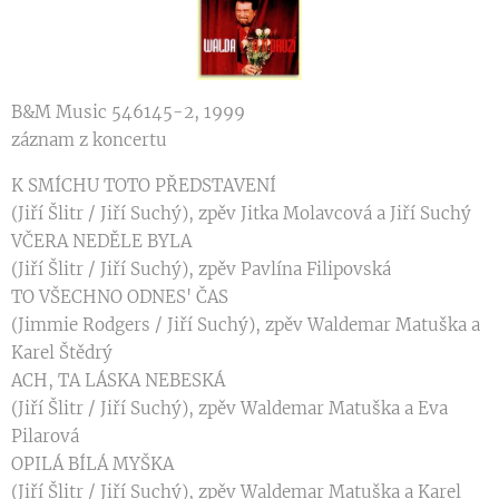
B&M Music 546145-2, 1999
záznam z koncertu
K SMÍCHU TOTO PŘEDSTAVENÍ
(Jiří Šlitr / Jiří Suchý), zpěv Jitka Molavcová a Jiří Suchý
VČERA NEDĚLE BYLA
(Jiří Šlitr / Jiří Suchý), zpěv Pavlína Filipovská
TO VŠECHNO ODNES' ČAS
(Jimmie Rodgers / Jiří Suchý), zpěv Waldemar Matuška a
Karel Štědrý
ACH, TA LÁSKA NEBESKÁ
(Jiří Šlitr / Jiří Suchý), zpěv Waldemar Matuška a Eva
Pilarová
OPILÁ BÍLÁ MYŠKA
(Jiří Šlitr / Jiří Suchý), zpěv Waldemar Matuška a Karel