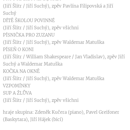
(Jiří Šlitr / Jiří Suchý), zpěv Pavlína Filipovská a Jiří
Suchý
DÍTĚ ŠKOLOU POVINNÉ
(Jiří Šlitr / Jiří Suchý), zpěv všichni
PÍSNIČKA PRO ZUZANU
(Jiří Šlitr / Jiří Suchý), zpěv Waldemar Matuška
PÍSEŇ O KONI
(Jiří Šlitr / William Shakespeare / Jan Vladislav), zpěv Jiří
Suchý a Waldemar Matuška
KOČKA NA OKNĚ
(Jiří Šlitr / Jiří Suchý), zpěv Waldemar Matuška
VZPOMÍNKY
SUP A ŽLŮVA
(Jiří Šlitr / Jiří Suchý), zpěv všichni
hraje skupina: Zdeněk Kučera (piano), Pavel Greifoner
(Baskytara), Jiří Hájek (bicí)