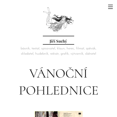
Jiří Suchý
básník, textař, spisovatel, klaun, herec, filmař, zpěvák,
skladatel, hudebník, režisér, grafik, výtvarník, sběratel
VÁNOČNÍ
POHLEDNICE