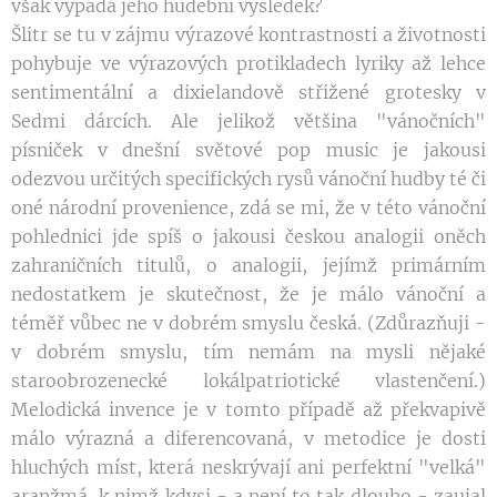
však vypadá jeho hudební výsledek?
Šlitr se tu v zájmu výrazové kontrastnosti a životnosti
pohybuje ve výrazových protikladech lyriky až lehce
sentimentální a dixielandově střižené grotesky v
Sedmi dárcích. Ale jelikož většina "vánočních"
písniček v dnešní světové pop music je jakousi
odezvou určitých specifických rysů vánoční hudby té či
oné národní provenience, zdá se mi, že v této vánoční
pohlednici jde spíš o jakousi českou analogii oněch
zahraničních titulů, o analogii, jejímž primárním
nedostatkem je skutečnost, že je málo vánoční a
téměř vůbec ne v dobrém smyslu česká. (Zdůrazňuji -
v dobrém smyslu, tím nemám na mysli nějaké
staroobrozenecké lokálpatriotické vlastenčení.)
Melodická invence je v tomto případě až překvapivě
málo výrazná a diferencovaná, v metodice je dosti
hluchých míst, která neskrývají ani perfektní "velká"
aranžmá, k nimž kdysi - a není to tak dlouho - zaujal