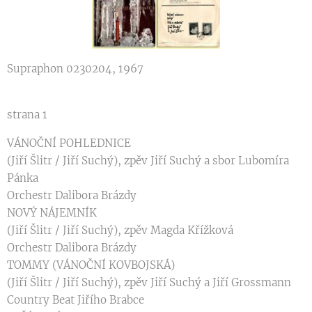
Supraphon 0230204, 1967
strana 1
VÁNOČNÍ POHLEDNICE
(Jiří Šlitr / Jiří Suchý), zpěv Jiří Suchý a sbor Lubomíra
Pánka
Orchestr Dalibora Brázdy
NOVÝ NÁJEMNÍK
(Jiří Šlitr / Jiří Suchý), zpěv Magda Křížková
Orchestr Dalibora Brázdy
TOMMY (VÁNOČNÍ KOVBOJSKÁ)
(Jiří Šlitr / Jiří Suchý), zpěv Jiří Suchý a Jiří Grossmann
Country Beat Jiřího Brabce