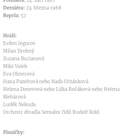
Premiéra:
14. září 1967
Derniéra:
23. března 1968
Repríz:
57
Hráli:
Evžen Jegorov
Milan Drobný
Zuzana Burianová
Miki Volek
Eva Olmerová
Hana Pazeltová nebo Naďa Urbánková
Helena Donevová nebo Lilka Ročáková nebo Helena
Blehárová
Luděk Nekuda
Orchestr divadla Semafor řídil Rudolf Rokl
Písničky: