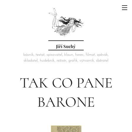
Jiří Suchý
básník, textař, spisovatel, klaun, herec, filmař, zpěvák,
skladatel, hudebník, režisér, grafik, výtvarník, sběratel
TAK CO PANE
BARONE