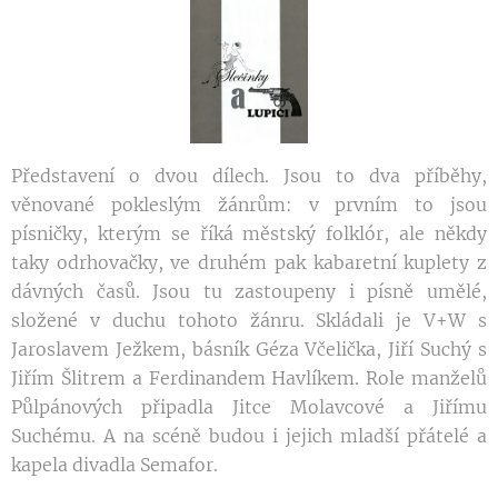
Představení o dvou dílech. Jsou to dva příběhy,
věnované pokleslým žánrům: v prvním to jsou
písničky, kterým se říká městský folklór, ale někdy
taky odrhovačky, ve druhém pak kabaretní kuplety z
dávných časů. Jsou tu zastoupeny i písně umělé,
složené v duchu tohoto žánru. Skládali je V+W s
Jaroslavem Ježkem, básník Géza Včelička, Jiří Suchý s
Jiřím Šlitrem a Ferdinandem Havlíkem. Role manželů
Půlpánových připadla Jitce Molavcové a Jiřímu
Suchému. A na scéně budou i jejich mladší přátelé a
kapela divadla Semafor.