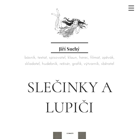
Jiří Suchý
básník, textař, spisovatel, klaun, herec, filmař, zpěvák,
skladatel, hudebník, režisér, grafik, výtvarník, sběratel
SLEČINKY A
LUPIČI