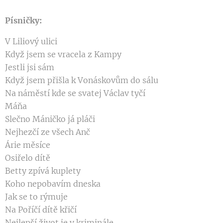
Písničky:
V Liliový ulici
Když jsem se vracela z Kampy
Jestli jsi sám
Když jsem přišla k Vonáskovům do sálu
Na náměstí kde se svatej Václav tyčí
Máňa
Slečno Máničko já pláči
Nejhezčí ze všech Anč
Árie měsíce
Osiřelo dítě
Betty zpívá kuplety
Koho nepobavím dneska
Jak se to rýmuje
Na Poříčí dítě křičí
Nejlepší život je v kriminále