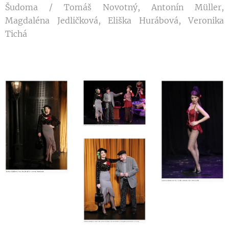
Šudoma / Tomáš Novotný, Antonín Müller,
Magdaléna Jedličková, Eliška Hurábová, Veronika
Tichá