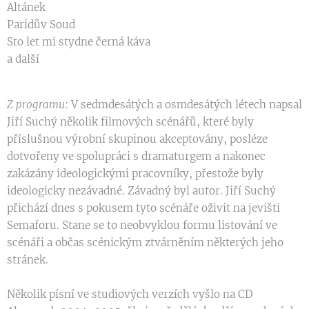
Altánek
Paridův Soud
Sto let mi stydne černá káva
a další
Z programu
: V sedmdesátých a osmdesátých létech napsal
Jiří Suchý několik filmových scénářů, které byly
příslušnou výrobní skupinou akceptovány, posléze
dotvořeny ve spolupráci s dramaturgem a nakonec
zakázány ideologickými pracovníky, přestože byly
ideologicky nezávadné. Závadný byl autor. Jiří Suchý
přichází dnes s pokusem tyto scénáře oživit na jevišti
Semaforu. Stane se to neobvyklou formu listování ve
scénáři a občas scénickým ztvárněním některých jeho
stránek.
Několik písní ve studiových verzích vyšlo na CD