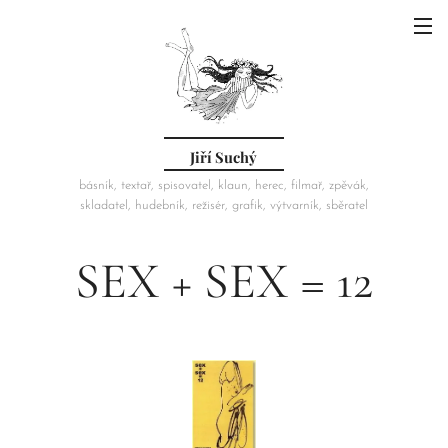
Jiří Suchý
básník, textař, spisovatel, klaun, herec, filmař, zpěvák,
skladatel, hudebník, režisér, grafik, výtvarník, sběratel
SEX + SEX = 12