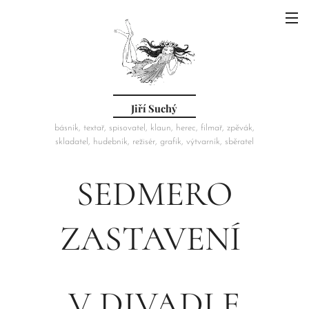
Jiří Suchý
básník, textař, spisovatel, klaun, herec, filmař, zpěvák,
skladatel, hudebník, režisér, grafik, výtvarník, sběratel
SEDMERO
ZASTAVENÍ
V DIVADLE