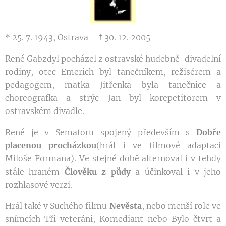
* 25. 7. 1943, Ostrava † 30. 12. 2005
René Gabzdyl pocházel z ostravské hudebně-divadelní
rodiny, otec Emerich byl tanečníkem, režisérem a
pedagogem, matka Jitřenka byla tanečnice a
choreografka a strýc Jan byl korepetitorem v
ostravském divadle.
René je v Semaforu spojený především s
Dobře
placenou procházkou
(hrál i ve filmové adaptaci
Miloše Formana). Ve stejné době alternoval i v tehdy
stále hraném
Člověku z půdy
a účinkoval i v jeho
rozhlasové verzi.
Hrál také v Suchého filmu
Nevěsta
, nebo menší role ve
snímcích Tři veteráni, Komediant nebo Bylo čtvrt a