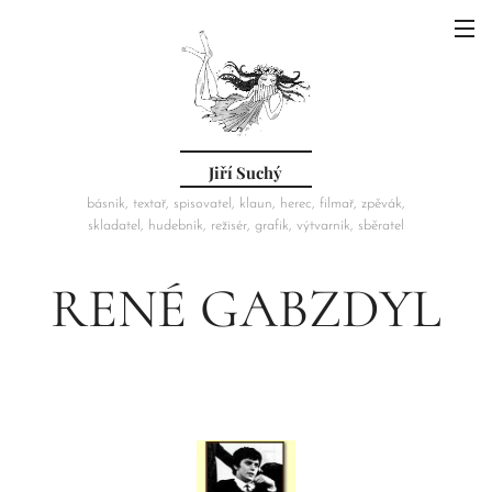
Jiří Suchý
básník, textař, spisovatel, klaun, herec, filmař, zpěvák,
skladatel, hudebník, režisér, grafik, výtvarník, sběratel
RENÉ GABZDYL