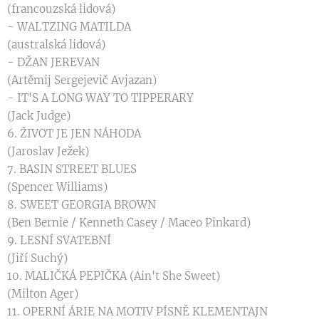
(francouzská lidová)
- WALTZING MATILDA
(australská lidová)
- DŽAN JEREVAN
(Artěmij Sergejevič Avjazan)
- IT'S A LONG WAY TO TIPPERARY
(Jack Judge)
6. ŽIVOT JE JEN NÁHODA
(Jaroslav Ježek)
7. BASIN STREET BLUES
(Spencer Williams)
8. SWEET GEORGIA BROWN
(Ben Bernie / Kenneth Casey / Maceo Pinkard)
9. LESNÍ SVATEBNÍ
(Jiří Suchý)
10. MALIČKÁ PEPIČKA (Ain't She Sweet)
(Milton Ager)
11. OPERNÍ ÁRIE NA MOTIV PÍSNĚ KLEMENTAJN