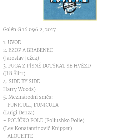
Galén G 16 096 2, 2017
1. ÚVOD
2. EZOP A BRABENEC
(Jaroslav Ježek)
3. FUGA Z PÍSNĚ DOTÝKAT SE HVĚZD
(Jiří Šlitr)
4. SIDE BY SIDE
Harry Woods)
5. Mezinárodní směs:
- FUNICULI, FUNICULA
(Luigi Denza)
- POLÍČKO POLE (Poliushko Polie)
(Lev Konstantinovič Knipper)
- ALOUETTE