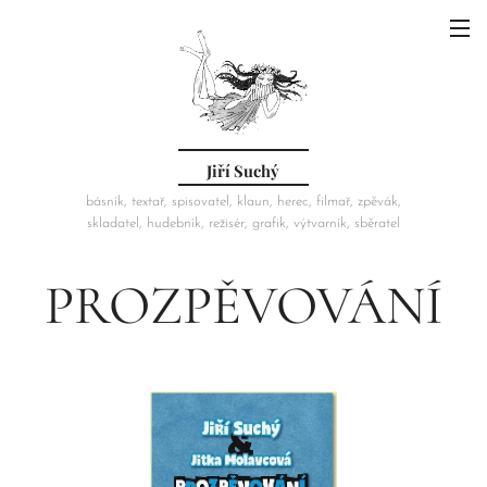
Jiří Suchý
básník, textař, spisovatel, klaun, herec, filmař, zpěvák,
skladatel, hudebník, režisér, grafik, výtvarník, sběratel
PROZPĚVOVÁNÍ