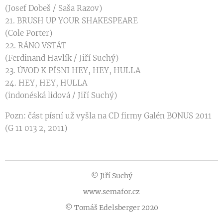
(Josef Dobeš / Saša Razov)
21. BRUSH UP YOUR SHAKESPEARE
(Cole Porter)
22. RÁNO VSTÁT
(Ferdinand Havlík / Jiří Suchý)
23. ÚVOD K PÍSNI HEY, HEY, HULLA
24. HEY, HEY, HULLA
(indonéská lidová / Jiří Suchý)
Pozn: část písní už vyšla na CD firmy Galén BONUS 2011
(G 11 013 2, 2011)
© Jiří Suchý
www.semafor.cz
© Tomáš Edelsberger 2020