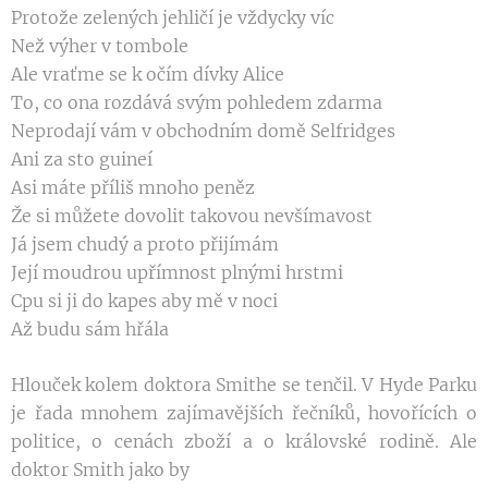
Protože zelených jehličí je vždycky víc
Než výher v tombole
Ale vraťme se k očím dívky Alice
To, co ona rozdává svým pohledem zdarma
Neprodají vám v obchodním domě Selfridges
Ani za sto guineí
Asi máte příliš mnoho peněz
Že si můžete dovolit takovou nevšímavost
Já jsem chudý a proto přijímám
Její moudrou upřímnost plnými hrstmi
Cpu si ji do kapes aby mě v noci
Až budu sám hřála
Hlouček kolem doktora Smithe se tenčil. V Hyde
Parku
je řada mnohem zajímavějších řečníků,
hovořících o
politice, o cenách zboží a o královské
rodině. Ale
doktor Smith jako by