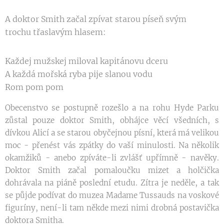
A doktor Smith začal zpívat starou píseň svým
trochu třaslavým hlasem:
Každej mužskej miloval kapitánovu dceru
A každá mořská ryba pije slanou vodu
Rom pom pom
Obecenstvo se postupně rozešlo a na rohu Hyde Parku
zůstal pouze doktor Smith, obhájce věcí všedních, s
dívkou Alicí a se starou obyčejnou písní, která má velikou
moc - přenést vás zpátky do vaší minulosti. Na několik
okamžiků - anebo zpíváte-li zvlášť upřímně - navěky.
Doktor Smith začal pomaloučku mizet a holčička
dohrávala na piáně poslední etudu. Zítra je neděle, a tak
se půjde podívat do muzea Madame Tussauds na voskové
figuríny, není-li tam někde mezi nimi drobná postavička
doktora Smitha.