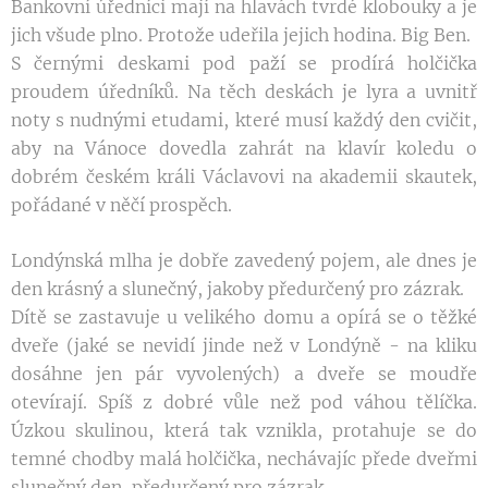
Bankovní úředníci mají na hlavách tvrdé klo
bouky a je
jich všude plno. Protože udeřila jejich
hodina. Big Ben.
S černými deskami pod paží se prodírá holčič
ka
proudem úředníků. Na těch deskách je lyra
a uvnitř
noty s nudnými etudami, které musí
každý den cvičit,
aby na Vánoce dovedla zahrát
na klavír koledu o
dobrém českém králi Václa
vovi na akademii skautek,
pořádané v něčí pro
spěch.
Londýnská mlha je dobře zavedený pojem, ale
dnes je
den krásný a slunečný, jakoby předurče
ný pro zázrak.
Dítě se zastavuje u velikého domu a opírá se
o těžké
dveře (jaké se nevidí jinde než v Londýně
- na kliku
dosáhne jen pár vyvolených) a dveře
se moudře
otevírají. Spíš z dobré vůle než pod
váhou tělíčka.
Úzkou skulinou, která tak vznikla,
protahuje se do
temné chodby malá holčička, ne
chávajíc přede dveřmi
slunečný den, předurčený
pro zázrak.