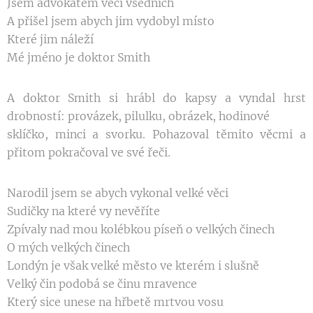
Jsem advokátem věcí všedních
A přišel jsem abych jim vydobyl místo
Které jim náleží
Mé jméno je doktor Smith
A doktor Smith si hrábl do kapsy a vyndal hrst
drobností: provázek, pilulku, obrázek, hodinové
sklíčko, minci a svorku. Pohazoval těmito věcmi
a
přitom pokračoval ve své řeči.
Narodil jsem se abych vykonal velké věci
Sudičky na které vy nevěříte
Zpívaly nad mou kolébkou píseň o velkých činech
O mých velkých činech
Londýn je však velké město ve kterém i slušně
Velký čin podobá se činu mravence
Který sice unese na hřbetě mrtvou vosu