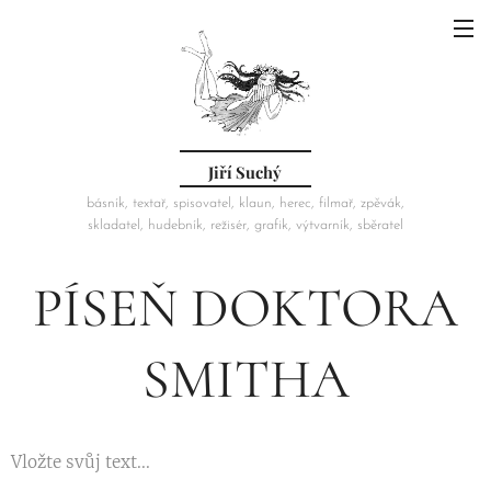
Jiří Suchý
básník, textař, spisovatel, klaun, herec, filmař, zpěvák,
skladatel, hudebník, režisér, grafik, výtvarník, sběratel
PÍSEŇ DOKTORA
SMITHA
Vložte svůj text...