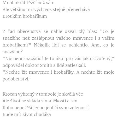
Mnohokrát těžší než sám
Ale většinu mrtvých vos stejně přenechává
Broukům hrobaříkům
Z řad obecenstva se náhle ozval zlý hlas: "Co je
snazšího než zašlápnout vašeho mravence i s va
ším
hrobaříkem?" Několik lidí se uchichtlo. Ano,
co je
snazšího?
"Nic není snazšího! Je to úkol pro vás jako stvo
řený,"
odpověděl doktor Smith a lidé zatleskali.
"Nechte žít mravence i hrobaříky. A nechte žít
moje
podobenství."
Krocan vyhraný v tombole je skvělá věc
Ale život se skládá z maličkostí a ten
Koho nepotěší jedno jehličí svou zeleností
Bude mít život chudáka