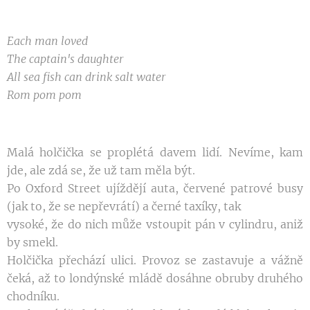
Each man loved
The captain's daughter
All sea fish can drink salt water
Rom pom pom
Malá holčička se proplétá davem lidí. Nevíme,
kam
jde, ale zdá se, že už tam měla být.
Po Oxford Street ujíždějí auta, červené patrové
busy
(jak to, že se nepřevrátí) a černé taxíky, tak
vysoké, že do nich může vstoupit pán v cylindru,
aniž
by smekl.
Holčička přechází ulici. Provoz se zastavuje
a vážně
čeká, až to londýnské mládě dosáhne
obruby druhého
chodníku.