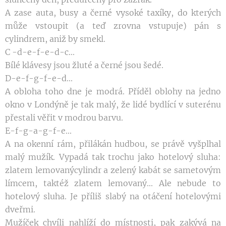
A zase auta, busy a černé vysoké taxíky, do kte
rých
může vstoupit (a teď zrovna vstupuje) pán
s
cylindrem, aniž by smekl.
C -d-e-f-e-d-c...
Bílé klávesy jsou žluté a černé jsou šedé.
D-e-f-g-f-e-d...
A obloha toho dne je modrá. Příděl oblohy na
jedno
okno v Londýně je tak malý, že lidé bydlící
v suterénu
přestali věřit v modrou barvu.
E-f-g-a-g-f-e...
A na okenní rám, přilákán hudbou, se právě
vyšplhal
malý mužík. Vypadá tak trochu jako
hotelový sluha:
zlatem lemovanýcylindr a zelený
kabát se sametovým
límcem, taktéž zlatem le
movaný... Ale nebude to
hotelový sluha. Je příliš
slabý na otáčení hotelovými
dveřmi.
Mužíček chvíli nahlíží do místnosti, pak zakývá
na