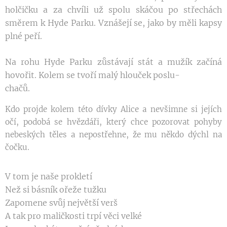
holčičku a za chvíli už spolu skáčou po stře
chách
směrem k Hyde Parku. Vznášejí se, jako by
měli kapsy
plné peří.
Na rohu Hyde Parku zůstávají stát a mužík začí
ná
hovořit. Kolem se tvoří malý hlouček poslu-
chačů.
Kdo projde kolem této dívky Alice a nevšimne si jejích
očí, podobá se hvězdáři, který chce pozorovat pohyby
nebeských těles a nepostřehne, že mu někdo dýchl na
čočku.
V tom je naše prokletí
Než si básník ořeže tužku
Zapomene svůj největší verš
A tak pro maličkosti trpí věci velké