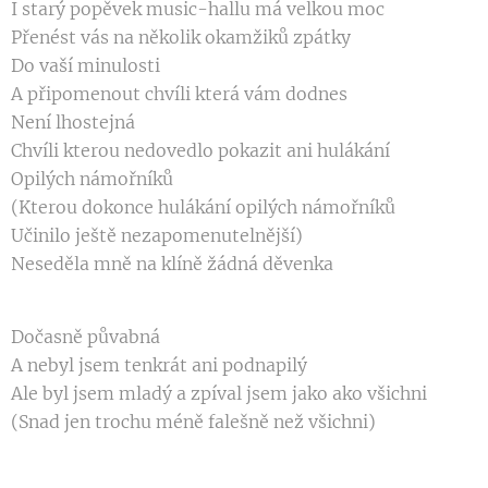
I starý popěvek music-hallu má velkou moc
Přenést vás na několik okamžiků zpátky
Do vaší minulosti
A připomenout chvíli která vám dodnes
Není lhostejná
Chvíli kterou nedovedlo pokazit ani hulákání
Opilých námořníků
(Kterou dokonce hulákání opilých námořníků
Učinilo ještě nezapomenutelnější)
Neseděla mně na klíně žádná děvenka
Dočasně půvabná
A nebyl jsem tenkrát ani podnapilý
Ale byl jsem mladý a zpíval jsem jako ako všichni
(Snad jen trochu méně falešně než všichni)