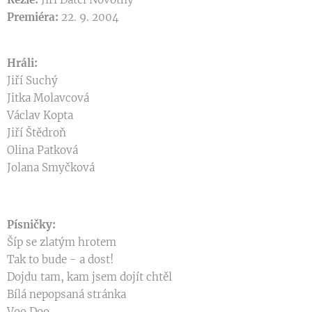
Premiéra:
22. 9. 2004
Hráli:
Jiří Suchý
Jitka Molavcová
Václav Kopta
Jiří Štědroň
Olina Patková
Jolana Smyčková
Písničky:
Šíp se zlatým hrotem
Tak to bude - a dost!
Dojdu tam, kam jsem dojít chtěl
Bílá nepopsaná stránka
Voo Doo