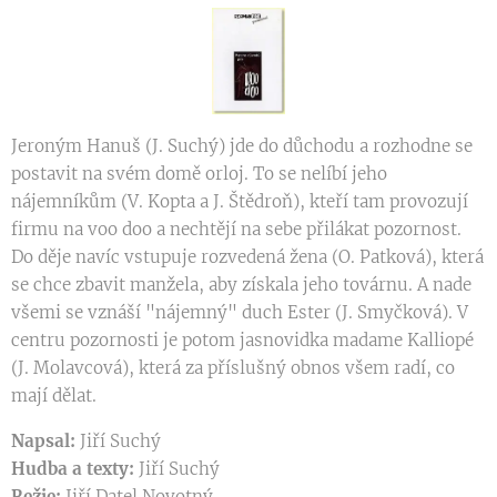
Jeroným Hanuš (J. Suchý) jde do důchodu a rozhodne se
postavit na svém domě orloj. To se nelíbí jeho
nájemníkům (V. Kopta a J. Štědroň), kteří tam provozují
firmu na voo doo a nechtějí na sebe přilákat pozornost.
Do děje navíc vstupuje rozvedená žena (O. Patková), která
se chce zbavit manžela, aby získala jeho továrnu. A nade
všemi se vznáší "nájemný" duch Ester (J. Smyčková). V
centru pozornosti je potom jasnovidka madame Kalliopé
(J. Molavcová), která za příslušný obnos všem radí, co
mají dělat.
Napsal:
Jiří Suchý
Hudba a texty:
Jiří Suchý
Režie:
Jiří Datel Novotný