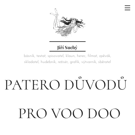
Jiří Suchý
básník, textař, spisovatel, klaun, herec, filmař, zpěvák,
skladatel, hudebník, režisér, grafik, výtvarník, sběratel
PATERO DŮVODŮ
PRO VOO DOO