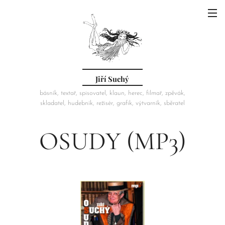
Jiří Suchý
básník, textař, spisovatel, klaun, herec, filmař, zpěvák,
skladatel, hudebník, režisér, grafik, výtvarník, sběratel
OSUDY (MP3)