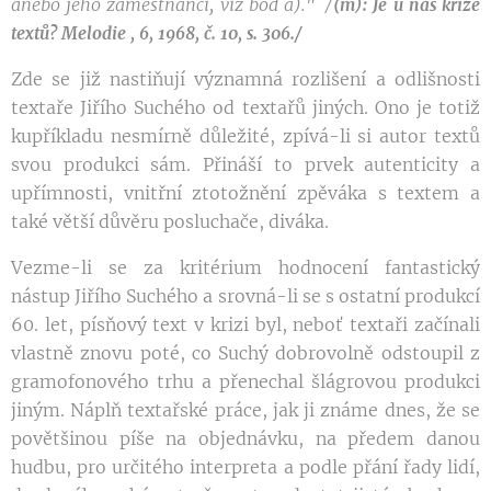
a
nebo
jeho
zaměstnanci, viz
bod
a)." /
(m): Je u nás krize
textů? Melodie , 6, 1968, č. 10, s. 306./
Zde se již nastiňují významná rozlišení a odlišnosti
textaře Jiřího Suchého od textařů jiných. Ono je totiž
kupříkladu nesmírně důležité, zpívá-li si autor textů
svou produkci sám. Přináší to prvek autenticity a
upřímnosti, vnitřní ztotožnění zpěváka s textem a
také větší důvěru posluchače, diváka.
Vezme-li se za kritérium hodnocení fantastický
nástup Jiřího Suchého a srovná-li se s ostatní produkcí
60. let, písňový text v krizi byl, neboť textaři začínali
vlastně znovu poté, co Suchý dobrovolně odstoupil z
gramofonového trhu a přenechal šlágrovou produkci
jiným. Náplň textařské práce, jak ji známe dnes, že se
povětšinou píše na objednávku, na předem danou
hudbu, pro určitého interpreta a podle přání řady lidí,