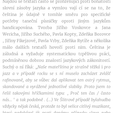
Najdou se textaři často se prohřešující proti bohatosti
slovní zásoby jazyka a vymlou vají cí se na to, že
čeština je údajně v tomhle směru pro specifické
potřeby taneční písničky oproti jiným jazykům
handicapována. Tvorba Jiřího Voskovce a Jana
Wericha, Jiřího Suchého, Pavla Kopty, Zdeňka Borovce
, Jiřiny Fikejzové, Pavla Vrby, Zdeňka Rytíře a několika
málo dalších textařů hovoří proti nim. Čeština je
záludná a vyžaduje systematickou trpělivou práci,
podmíněnou dobrou znalostí jazykových zákonitostí.
Suchý o ní říká:
,,Naše mateřština
je
strašně těžká
i
pro
jazz
a v
případě rocku
se
s ní muselo zacházet zvlášť
rafinovaně,
aby se vůbec
dal
aplikovat ten ostrý rytmus,
skandované a vyrážené
j
ednot
livé slabik
y.
Proto
jsem
to
řešil
takovými hříčkamimi
typu:
,
Proč
ten čas / často
nás
.
..
'
a tak
podobně
.
(.
..
)
Ve
Šlitrově
případě b
y
la
hudba
vždycky nějak česká, protože
to byl
velice citlivý muzikant,
který
nedokázal jít
proti
danému
přízvuku slova
nebo