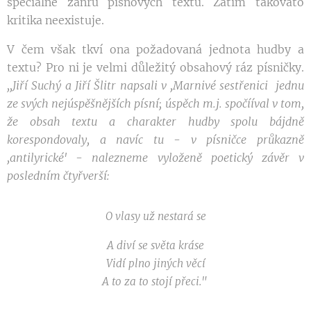
speciálně žánru písňových textů. Zatím takováto
kritika neexistuje.
V čem však tkví ona požadovaná jednota hudby a
textu? Pro ni je velmi důležitý obsahový ráz písničky.
,,Jiří
Suchý
a
Jiří Šlitr napsali
v
,
Marnivé sestřenici
jednu
z
e
svých
nejúspěšnějších písní;
úspěch
m.j.
spočííval v tom
,
že
obsah
textu
a charakter
hudby
spolu
bájdně
korespon
d
ovaly
,
a navíc
tu
-
v
písničce průkazně
,
antilyrické'
-
n
alez
neme
vyloženě
poetický
závěr v
posledním
čtyřverší:
O vlasy už nestará se
A diví se světa kráse
Vidí plno jiných věcí
A to za to stojí přeci."