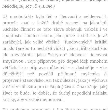
Melodie, 16, 197 , č. 5, s. 159./
Už mnohokráte byla řeč o ideovosti a neideovosti,
protože snad v každé druhé recenzi na jakoukoli
Suchého činnost se tato slova objevují. Taktéž i ve
spojitosti s hodno­ cením jeho práce textařské. Je až
zarážející, jak velké většině "fundovaných" kritiků
uniklo (anebo to nechtěli vidět) , že u Jiřího Suchého
jde o zvláštní a jaksi "skrytou" ideovost- ideovost
smyslovou . Taje přípravou pro dopad idejí mnohem
větších. Tato příprava může být - a vlastně je - více
důležitější než později přijímaná myšlenka či
projevené stanovisko. Asi tak důležité, jako je výchova
v dětství důležitá pro další plný život. Ona určuje, jaký
život to bude. Je dobře, že Suchý nepodlehl nátlaku
kritiky, aby vlastně memoroval.
Do problému promluvil i Jan Votruba na pracovní