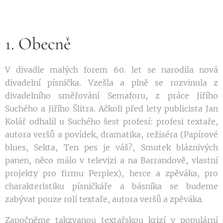
1. Obecně
V divadle malých forem 60. let se narodila nová
divadelní písnička. Vzešla a plně se rozvinula z
divadelního směřování Semaforu, z práce Jiřího
Suchého a Jiřího Šlitra. Ačkoli před lety publicista Jan
Kolář odhalil u Suchého šest profesí: profesi textaře,
autora veršů a povídek, dramatika, režiséra (Papírové
blues, Sekta, Ten pes je váš?, Smutek bláznivých
panen, něco málo v televizi a na Barrandově, vlastní
projekty pro firmu Perplex), herce a zpěváka, pro
charakteristiku písničkáře a básníka se budeme
zabývat pouze rolí textaře, autora veršů a zpěváka.
Započněme takzvanou textařskou krizí v populární