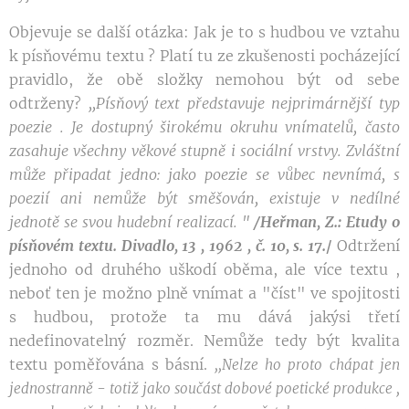
Objevuje se další otázka: Jak je to s hudbou ve vztahu
k písňovému textu ? Platí tu ze zkušenosti pocházející
pravidlo, že obě složky nemohou být od sebe
odtrženy?
,,Písňový
text představuje nejprimárnější
typ
poe
zie
.
Je dostupný širokému
okruhu vnímatelů, často
zasahuje všechny věkové
stupně i sociální
vrstvy.
Zvláštní
může
připadat
jedno: jako poezie se
vůbec nevnímá, s
poezií
ani
nemůže být
směšován, existuje v
nedílné
jednotě se
svou
hudební realizací.
"
/Heřman, Z.: Etudy o
písňovém textu. Divadlo, 13 , 1962 , č. 10,
s. 17.
Odtržení
/
jednoho od druhého uškodí oběma, ale více textu ,
neboť ten je možno plně vnímat a "číst" ve spojitosti
s hudbou, protože ta mu dává jakýsi třetí
nedefinovatelný rozměr. Nemůže tedy být kvalita
textu poměřována s básní.
,,
Nelze
ho proto
chápat jen
-
jednostranně
totiž jako součást dobové poetické produkce
,