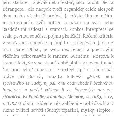
jen skladatel , zpěvák nebo textař, jako za dob Pierra
Bérangera , ale naopak tvoří organický celek alespoň
dvou nebo všech tří profesí. Je především mluvčím,
interpretujícím svůj pohled a názor na svět, jeho
každodenní radosti a starosti. Funkce interpreta se
stala pevnou součástí pojmu písničkář. Řečená kritéria
v současnosti nejvíce splňují folkoví zpěváci. Jeden z
nich, Karel Plíhal, je svou neotřelostí a poetickým
viděním přirovnáván k ranému Suchému. Přispívá k
tomu i fakt, že v současné době plní tak trochu funkci
šansonu, jehož renesanci v textech zpi'.1-sobil u nás
právě Jiří Suchý', muzika folková.
,,Má-li
n
ěco
s
polečného
se Suchým, pak
onu obdivuhodně
bezbř
ehou
i
maginaci
a umění vtěsnat ji do formových norem.
"
/
Horáček, F.: Pohádky z kotelny. Melodie, 21, 1983, č. 12,
s. 375.
U obou najdeme též zalíbení v pohádkách a v
/
různé zvířecí havěti (Suchý: trpaslíci, myšky, slepice ,