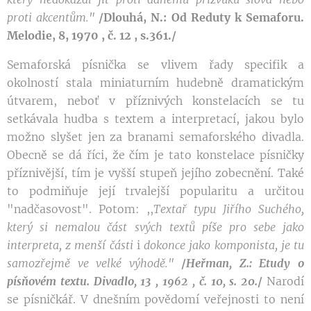
proti akcentům."
/
Dlouhá, N.: Od Reduty k Semaforu.
Melodie, 8, 1970 , č. 12 , s.361./
Semaforská písnička se vlivem řady specifik a
okolností stala miniaturním hudebně dramatickým
útvarem, neboť v příznivých konstelacích se tu
setkávala hudba s textem a interpretací, jakou bylo
možno slyšet jen za branami semaforského divadla.
Obecně se dá říci, že čím je tato konstelace písničky
příznivější, tím je vyšší stupeň jejího zobecnění. Také
to podmiňuje její trvalejší popularitu a určitou
"nadčasovost". Potom: ,,
Textař
typu
Jiřího Suchého,
který
si
nemalou
část
svých textů píše pro
sebe
jako
interpreta,
z
menší
části
i
dokonce jako komponista, je
tu
samozřejmě ve velké výhodě."
/
Heřman, Z.: Etudy o
písňovém textu. Divadlo, 13 , 1962 , č. 10,
s. 20.
/
Narodí
se písničkář. V dnešním povědomí veřejnosti to není