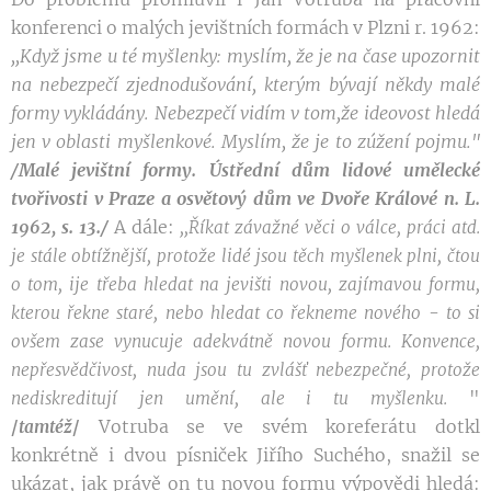
konferenci o malých jevištních formách v Plzni r. 1962:
,,Když
jsme u té myšlenky: myslím,
že
je na
čase
upozornit
na nebezpečí
zjednodušování,
kterým bývají někdy malé
formy
vykládány. Nebezpečí vidím v
tom
,
že
ideovost hledá
jen
v
oblasti myšlenkové. Myslím,
že
je
to zúžení
pojmu."
/Malé jevištní formy. Ústřední dům lidové umělecké
tvořivosti v Praze a osvětový dům ve Dvoře Králové n. L.
1962, s. 13./
A dále:
,,Říkat
závažné věci o válce, práci atd.
je stále obtížnější, protože lidé jsou těch myšlenek plni,
čtou
o tom, ije třeba hledat na jevišti novou,
zajímavou
formu,
-
kterou řekne staré
,
nebo hledat co řekneme nového
to si
ovšem
zase
vynucuje adekvátně novou formu. Konvence,
nepřesvědčivost, nuda jsou tu
zvlášť
nebezpečné, protože
"
nedis
kreditují jen umění,
ale
i tu myšlenku
.
Votruba se ve svém koreferátu dotkl
/
tamtéž
/
konkrétně i dvou písniček Jiřího Suchého, snažil se
ukázat, jak právě on tu novou formu výpovědi hledá: