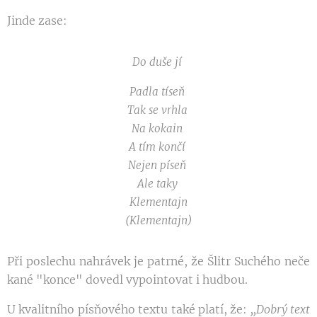
Jinde zase:
Do duše jí
Padla tíseň
Tak se vrhla
Na kokain
A tím končí
Nejen píseň
Ale taky
Klementajn
(Klementajn)
Při poslechu nahrávek je patrné, že Šlitr Suchého neče
kané "konce" dovedl vypointovat i hudbou.
U kvalitního písňového textu také platí, že:
,,Dobrý
text