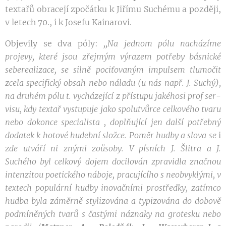
textařů obracejí zpočátku k Jiřímu Suchému a později,
v letech 70., i k Josefu Kainarovi.
Objevily se dva póly:
,,Na
jednom pólu nacházíme
projevy,
které jsou
zřejmým výrazem
potřeby
básni
cké
seberealizace, se
silně pociťovaným impulsem tlumočit
zc
ela specifický obsah nebo náladu (u nás např. J. Suchý),
na
druhém pólu t. vycházející
z
přístupu jakéhosi prof
ser
­
v
isu
,
kdy textař vystupuje jako spolutvůrce celkového
tvaru
nebo dokonce specialista
,
doplňující jen další
potřebný
dodatek k hotové hudební složce
.
Poměr hudby
a slova
se
i
zde utváří
ni
znými zoůsoby
.
V písních
J.
Šlitra
a
J.
Suchého byl
celkový
dojem docilován
zpravidla značno
u
intenzitou poetického náboje, pracujícího s neobvy
klý
mi,
v
textech populární hudby inovačními prostředky,
zatímco
hudba b
y
la
záměrně
stylizována a typizována do
dob
ově
podmíněných tvarů
s
častými
náznaky
na
grotesku nebo