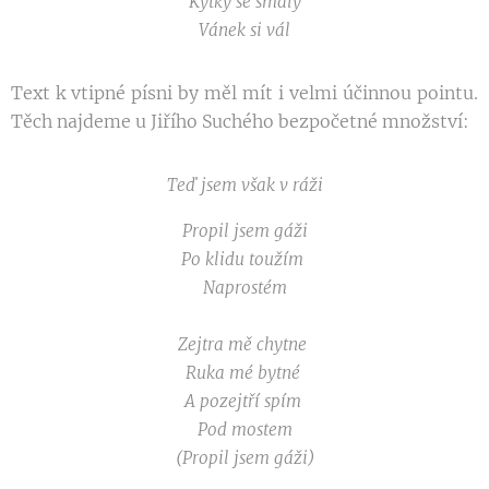
Kytky se smály
Vánek si vál
Text k vtipné písni by měl mít i velmi účinnou pointu.
Těch najdeme u Jiřího Suchého bezpočetné množství:
Teď jsem však v ráži
Propil jsem gáži
Po klidu toužím
Naprostém
Zejtra mě chytne
Ruka mé bytné
A pozejtří spím
Pod mostem
(Propil jsem gáži)