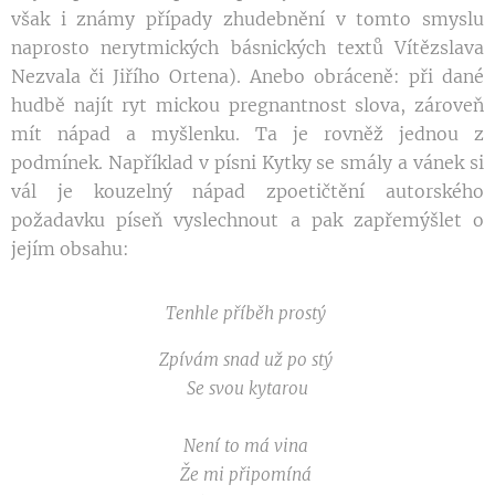
však i známy případy zhudebnění v tomto smyslu
naprosto nerytmických básnických textů Vítězslava
Nezvala či Jiřího Ortena). Anebo obráceně: při dané
hudbě najít ryt­ mickou pregnantnost slova, zároveň
mít nápad a myšlenku. Ta je rovněž jednou z
podmínek. Například v písni Kytky se smály a vánek si
vál je kouzelný nápad zpoetičtění autorského
požadavku píseň vyslechnout a pak zapřemýšlet o
jejím obsahu:
Tenhle příběh prostý
Zpívám snad už po stý
Se svou kytarou
Není to má vina
Že mi připomíná