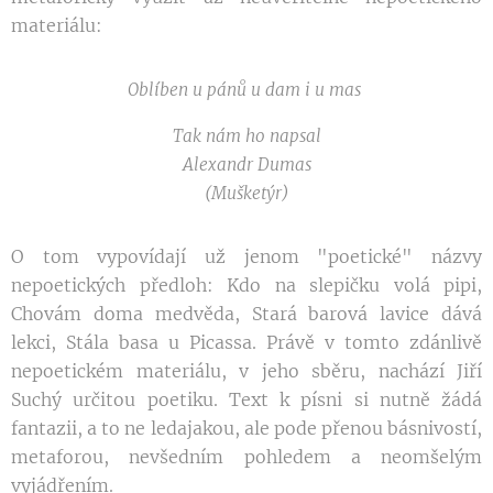
materiálu:
Oblíben u pánů u dam i u mas
Tak nám ho napsal
Alexandr Dumas
(Mušketýr)
O tom vypovídají už jenom "poetické" názvy
nepoetických předloh: Kdo na slepičku volá pipi,
Chovám doma medvěda, Stará barová lavice dává
lekci, Stála basa u Picassa. Právě v tomto zdánlivě
nepoetickém materiálu, v jeho sběru, nachází Jiří
Suchý určitou poetiku. Text k písni si nutně žádá
fantazii, a to ne ledajakou, ale pode­ přenou básnivostí,
metaforou, nevšedním pohledem a ne­omšelým
vyjádřením.