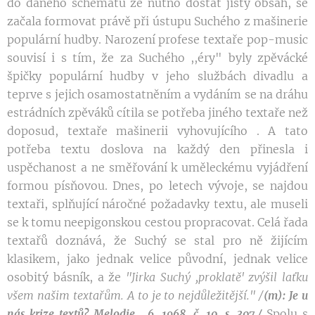
do daného schématu že nutno dostat jistý obsah, se
začala formovat právě při ústupu Suchého z mašinerie
populární hudby. Narození profese textaře pop-music
souvisí i s tím, že za Suchého ,,éry" byly zpěvácké
špičky populární hudby v jeho službách divadlu a
teprve s jejich osamostatněním a vydáním se na dráhu
estrádních zpěváků cítila se potřeba jiného textaře než
doposud, textaře mašinerii vyhovujícího . A tato
potřeba textu doslova na každý den přinesla i
uspěchanost a ne směřování k uměleckému vyjádření
formou písňovou. Dnes, po letech vývoje, se najdou
textaři, splňující náročné požadavky textu, ale museli
se k tomu neepigonskou cestou propracovat. Celá řada
textařů doznává, že Suchý se stal pro ně žijícím
klasikem, jako jednak velice původní, jednak velice
osobitý básník, a že
"Jirka
Suchý
,
proklatě'
zvýšil laťku
všem našim
textařům.
A to
je to
nej
důležitější.
" /
(m): Je u
Spolu s
nás krize textů? Melodie , 6, 1968, č. 10, s. 307./