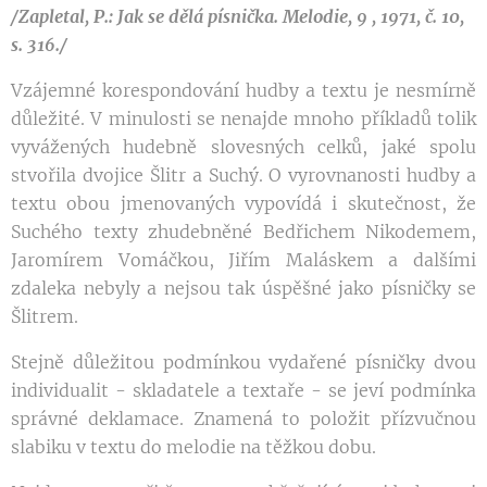
/Zapletal, P.: Jak se dělá písnička. Melodie, 9 , 1971, č. 10,
s. 316./
Vzájemné korespondování hudby a textu je nesmírně
důležité. V minulosti se nenajde mnoho příkladů tolik
vyvážených hudebně slovesných celků, jaké spolu
stvořila dvojice Šlitr a Suchý. O vyrovnanosti hudby a
textu obou jmenovaných vypovídá i skutečnost, že
Suchého texty zhudebněné Bedřichem Nikodemem,
Jaromírem Vomáčkou, Jiřím Maláskem a dalšími
zdaleka nebyly a nejsou tak úspěšné jako písničky se
Šlitrem.
Stejně důležitou podmínkou vydařené písničky dvou
individualit - skladatele a textaře - se jeví podmínka
správné deklamace. Znamená to položit přízvučnou
slabiku v textu do melodie na těžkou dobu.