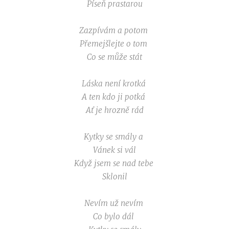
Píseň prastarou
Zazpívám a potom
Přemejšlejte o tom
Co se může stát
Láska není krotká
A ten kdo ji potká
Ať je hrozně rád
Kytky se smály a
Vánek si vál
Když jsem se nad tebe
Sklonil
Nevím už nevím
Co bylo dál