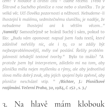
čem? V hloubce
a čirosti
c
itu
-
cudně ř
ečeno
.
Třeba
v
Šlitrově a Suchého písničce
o rose
nebo o sluníčku
.
To je
velká
věc. Učí
člověka
pozor
nosti a
něžnosti.
Nebudeme
-
li
lhostejní k malému, sedmi
tečnému
sluníčku, je naděje,
že
nebudeme lhostejní ani
k větším věcem
.
..
"
/tamtéž/
Samozřejmě se bránil Suchý i sám, pokud to
šlo:
,,Budu
vám oponovat:
napsal jsem řadu
textů,
které
zdánlivě
neřešily nic, ale i ty,
co se zdály
být
nejbezproblémovější,
měly své poslání. Řešily problém
jalovosti
tehdejší textové
tvorby."
Bylo to málo?
"A
protože jsem byl interpretem,
záleželo
mi na tom, aby
písnička
měla
nejen
myšlenku
a rýmy
,
ale aby jednotlivá
slova
měla dobrý
zvuk, aby
jejich spojení bylo
zpěvné,
aby
písničce
nescházel vtip.
"
/Richter, J.: Písničkové
rozjímání. Večerní Praha, 30, 1984, č. 152 , s. 3./
3. Na hlavě mám klobouk