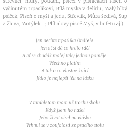
střevlíci, můry, potkani, psíčci v písničkách Píseň o
vyšinutém trpaslíkovi, Bílá myška v deliriu, Malý blbý
psíček, Píseň o myši a jedu, Střevlík, Můra šedivá, Sup
a žluva, Motýlek ...; Plíhalovy písně Myš, V bufetu aj.).
J
en nechte trpaslíka Ondřeje
Jen ať si dá co hrdlo ráčí
A ať se chudák malej taky jednou poměje
Všechno platím
A tak o co vlastně kráčí
Jídlo je nejlepší lék na lásku
V tamhletom mám už trochu školu
Když jsem ho našel
Jeho život visel na vlásku
Vrhnul se v zoufalosti ze psacího stolu