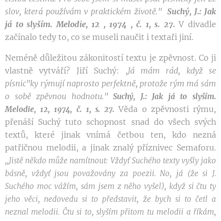
slov, která používám v
praktickém
životě."
Suchý, J.: Jak
já to slyším. Melodie, 12 , 1974 , č. 1, s. 27.
V divadle
začínalo tedy to, co se museli naučit i textaři jiní.
Neméně důležitou zákonitostí textu je zpěvnost. Co ji
vlastně vytváří? Jiří Suchý:
,
Já mám rád, když se
písnic"ky
rýmují
naprosto perfektně, protože
rým
má sám
o
sobě
zpěvnou
hodnotu."
Suchý, J.: Jak já to slyším.
Věda o zpěvnosti rýmu,
Melodie, 12, 1974, č. 1, s. 27.
přenáší Suchý tuto schopnost snad do všech svých
textů, které jinak vnímá četbou ten, kdo nezná
patřičnou melodii, a jinak znalý příznivec Semaforu.
,,Jistě
někdo
může
namítnout: Vždyť Suchého texty vyšly jako
básně,
vždyť
jsou považovány
za
poezii. No, já
(že
si J.
Suchého moc
vážím,
sám jsem z něho vyšel)
,
když si
čtu
ty
jeho věci, nedovedu si to představit
,
že
bych si to
četl
a
neznal melodii. Čtu si to, slyším přitom
tu
melodii
a
říkám,