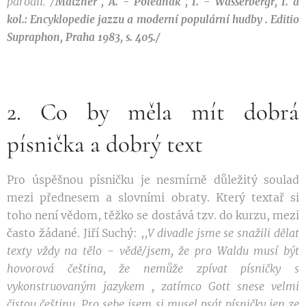
parodii. /
Matzner , A. - Poledňák , I. - Wasserbergr, I. a
kol.: Encyklopedie jazzu a moderní populární hudby . Editio
Supraphon, Praha 1983, s. 405./
2. Co by měla mít dobrá
písnička a dobrý text
Pro úspěšnou písničku je nesmírně důležitý soulad
mezi přednesem a slovními obraty. Který textař si
toho není vědom, těžko se dostává tzv. do kurzu, mezi
často žádané. Jiří Suchý: ,,
V
divadle
jsme se snažili dělat
texty vždy
na
tělo
-
vědě/jsem, že
pro Waldu musí být
hovorová čeština, že
nemůže
zpívat písničky s
vykonstruovaným
ja
zy
kem ,
zatímco
Gott snese
velmi
čistou češtinu.
Pro sebe jsem si musel psát písničk
y
jen
ze