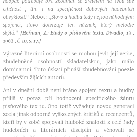
naopak
potřebuje
b)'t
zkoumán se zřetelem
na
svou spe
cifičnost
,
tím
i
na
specifičnost
dobových hudebních
"
Neboť: ,,
obv
y
kl
ostí.
Slovo a hudba tedy nejsou náhodnými
spojenci, slovo dotvrzuje ten náznak, který melodie
."
skýtá
/
Heřman, Z.: Etudy o písňovém textu. Divadlo, 13 ,
1962 , č. 10,
s. 17.
/
Výrazné literární osobnosti se mohou jevit její verše,
zhudebněné osobností skladatelskou, jako málo
dominantní. Toto úska1í přináší zhudebňování poezie
především žijících autorů.
Ani v dnešní době není bráno spojení textu a hudby
příliš v potaz při hodnocení specifického žánru
písňového tex tu. Ono totiž vyžaduje novou generaci
zcela jinak odborně vyškolených kritiků a recenzentů,
kteří by v sobě spojovali hluboké znalosti z celé řady
hudebních a literárních disciplín a věnovali se