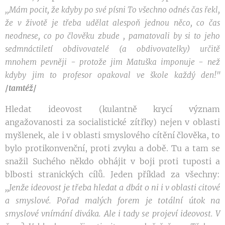
,,Mám pocit
,
že
kdyby po
své
písni To
všechno
odnés čas
řekl
,
že v životě
je
třeba udělat
alespoň jednou
něco, co
čas
neodnese, co
po
člověku zbude
,
pama
tovali
by
si to
jeho
sedmnáctiletí obdivovatelé
(a
obdivo
vatelky)
určitě
-
-
mnohem
pevněji
protože
jim Matuška imponuje
než
kdyby
jim
to
profesor opakoval ve
škole
každý den!"
/
tamtéž
/
Hledat ideovost (kulantně krycí význam
angažovanosti za socialistické zítřky) nejen v oblasti
myšlenek, ale i v oblasti smyslového cítění člověka, to
bylo protikonvenční, proti zvyku a době. Tu a tam se
snažil Suchého někdo obhájit v boji proti tuposti a
blbosti stranických cílů. Jeden příklad za všechny:
,,Jenže
ideovost je
třeba hledat a
dbát
o ni
i
v oblasti citové
a
smyslové. Pořad
malých forem
je totální útok na
smyslové vnímání
diváka.
Ale i
tady se
projeví ideovost
.
V