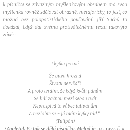
k písničce se
závažným
myšlenkovým obsahem má svou
myšlenku rovněž
sdělovat
obrazně, metaforicky
,
to jest
,
co
možná bez
polopatistického
poučování. Jiří Suchý to
dokázal,
když
dal
svému
protiválečnému textu takovýto
závěr:
I kytka pozná
Že bitva hrozná
Životu nesvědčí
A proto tvrdím, že když kvůli pánům
Se lidi začnou mezi sebou rvát
Neprospívá to vůbec tulipánům
A nezlobte se - já mám kytky rád."
(Tulipán)
/Zapletal. P.: Jak se dělá písnička. Melod ie , 9 , 1971, č. 9,