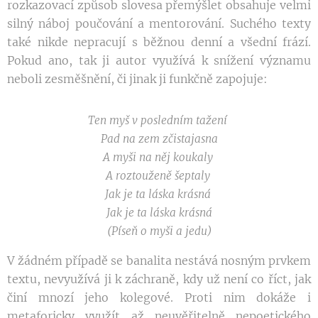
rozkazovací způsob slovesa přemýšlet obsahuje velmi
silný náboj poučování a mentorování. Suchého texty
také nikde nepracují s běžnou denní a všední frází.
Pokud ano, tak ji autor využívá k snížení významu
neboli zesměšnění, či jinak ji funkčně zapojuje:
Ten myš v posledním tažení
Pad na zem zčistajasna
A myši na něj koukaly
A roztouženě šeptaly
Jak je ta láska krásná
Jak je ta láska krásná
(Píseň o myši a jedu)
V žádném případě se banalita nestává nosným prvkem
textu, nevyužívá ji k záchraně, kdy už není co říct, jak
činí mnozí jeho kolegové. Proti nim dokáže i
metaforicky využít až neuvěřitelně nepoetického