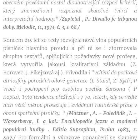
obecném
povědomí
nastal dlouhotrvající
rozpad
kritérií
,
který znemožňoval
rozpoznat skutečné
tvů
rčí a
interpretační hodnoty.
" /
Zapletal , P.: Divadlo je tribunou
doby. Melodie, 11, 1973, č. 3,
s. 68./
Koncem 60. let se tedy rozvíjela nová vlna populárních
písniček hlavního proudu a při ní se i zformovala
skupina textařů, splňujících požadavky nové profese,
která vytvořila jakousi kvalitativní základnu (Z.
Borovec, J. Fikejzová aj.). Přivodila i "
vcítění
do pocitové
atmosféry
porock'n'rollové
generace
(J.
Štaidl,
Z.
Rytíř, P
Vrba)
i
pochopení pro
osobitou
poetiku šansonu ( P
Kopta). Tyto
tendence
přežívají
i
v 70. letech, kdy se
vedle
nich větší
měrou
prosazuje
i
zvládnutí
rutinérské práce
v
oboni spo
třební
písničky.
" /
Matzner , A. - Poledňák , I. -
Wasserbergr, I. a kol.: Encyklopedie jazzu a moderní
populární hudby . Editio Supraphon, Praha 1983, s.
407./
Pro formální a výrazové ponaučení se skupiny