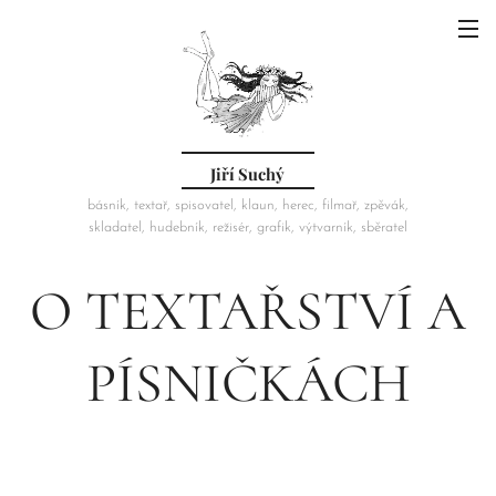
Jiří Suchý
básník, textař, spisovatel, klaun, herec, filmař, zpěvák,
skladatel, hudebník, režisér, grafik, výtvarník, sběratel
O TEXTAŘSTVÍ A
PÍSNIČKÁCH