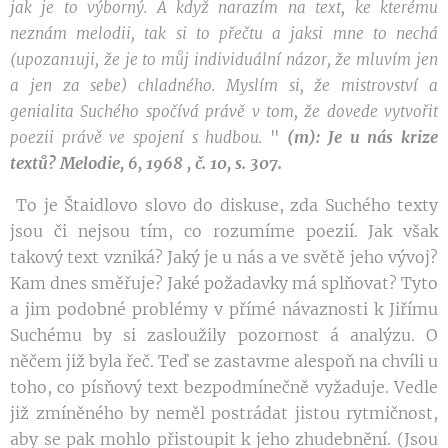
jak je to
výborný.
A když narazím na text, ke kterému
neznám
melodii
,
tak
si
to přečtu a jaksi mne to nechá
(upozan1uji, že
je
to
můj individuální názor,
že
mluvím jen
a jen
z
a sebe)
chladného
.
Myslím
si,
že mistrovství
a
genialita
Suchého
spočívá
práv
ě
v
tom, že
dovede
vytvořit
"
(m): Je u nás krize
poezii
právě ve spojení
s hudbou.
textů? Melodie, 6, 1968 , č. 10, s. 307.
To je Štaidlovo slovo do diskuse, zda Suchého texty
jsou či nejsou tím, co rozumíme poezií. Jak však
takový text vzniká? Jaký je u nás a ve světě jeho vývoj?
Kam dnes směřuje? Jaké požadavky má splňovat? Tyto
a jim podobné problémy v přímé návaznosti k Jiřímu
Suchému by si zasloužily pozornost á analýzu. O
něčem již byla řeč. Teď se zastavme alespoň na chvíli u
toho, co písňový text bezpodmínečně vyžaduje. Vedle
již zmíněného by neměl postrádat jistou rytmičnost,
aby se pak mohlo přistoupit k jeho zhudebnění. (Jsou