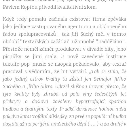
Pavlem Koptou přivodil kvalitativní zlom.
Když tedy pomalu začínala existovat firma zpěváka
jako jedince zastupovaného agenturou a obklopeného
řadou spolupracovníků , tak Jiří Suchý měl v tomto
období "textařských začátků" už mnohé "nadděláno".
Přestože neměl záměr produkovat v divadle hity, jeho
písničky se jimi staly. U nově zavedené instituce
textaře pop-music se naopak požadovalo, aby textař
pracoval s vědomím, že hit vytváří.
,,Tak
se stalo,
že
jako jediný ostrov kvality tu
z
ůstal
jen Semafor Jiřího
Suchého
a
Jiřího Šlitra.
Udržel
sluš
nou úroveň přesto
,
že
tyto kvality byly
zhruba od
polo­
viny
šedesátých let
překryty a doslova
zavaleny
hypertro
fu
jící špatnou
hudbou a špatn
ý
mi texty. Prudká devalvace
hodnot
měla
pak dva katastrofální důsledk
y
:
za prvé se
populární
hudba
dostala až na periférii uměleckého dění
(
.
.
.
)
a
za
druhé
v