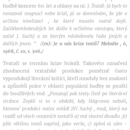
hudbě koncem 60. let a ohlasy na ni: J.
Štaidl:
Já
bych to
nenazval
stagnací nebo krizí
,
já se domnívám,
že
jde
o
určitou
nivelizaci
,
ke které muselo nutně dojít.
Začátkem
še
desátých let došlo k určitému vzestupu, který
začal
J.
Suchý a
za
kterým následovala řada jiných a
dalších
jmen.
" /
(m): Je u nás krize textů? Melodie , 6,
1968, č. 10, s. 306./
Textaři se termínu krize bránili. Takovéto označení
zhodnocení textařské produkce poměrně často
vyprodukují literární kritici, kteří mnohdy bez znalostí
a způsobů práce v oblasti populární hudby se pouští
do bouřlivých vod.
,,
Posuzují pak texty
čistě po
literární
str
ánce. Zvykli
si
to
v
období,
kdy
šlágrovou neboli,
hito
v
ou
'
produkci načas
ovládl
Jiří
Suchý
,
mu
ž,
který na
ro
z
díl od všech ostatních
textařů a)
má
v
lastní divadlo
,
b)
píše
většinu textů
napřed, jako
verše, c)
z
pívá
si
sám
-