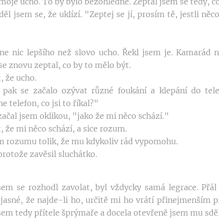
j moje ucho. To by bylo bezohledné. Zeptal jsem se tedy, co
ěl jsem se, že uklízí. "Zeptej se jí, prosím tě, jestli ně
e nic lepšího než slovo ucho. Řekl jsem je. Kamarád 
se znovu zeptal, co by to mělo být.
, že ucho.
 a pak se začalo ozývat různé foukání a klepání do tel
 telefon, co jsi to říkal?"
ačal jsem oklikou, "jako že mi něco schází."
t, že mi něco schází, a sice rozum.
ám rozumu tolik, že mu kdykoliv rád vypomohu.
 protože zavěsil sluchátko.
sem se rozhodl zavolat, byl vždycky samá legrace. Přá
 jasné, že najde-li ho, určitě mi ho vrátí přinejmenším 
jsem tedy přítele šprýmaře a docela otevřeně jsem mu sděl