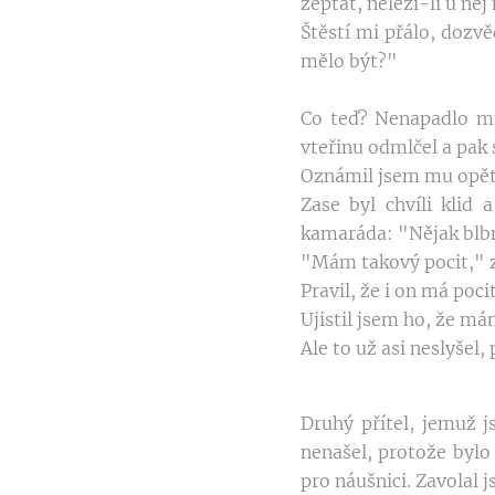
zeptat, neleží-li u ně
Štěstí mi přálo, dozvěd
mělo být?"
Co teď? Nenapadlo mn
vteřinu odmlčel a pak 
Oznámil jsem mu opět
Zase byl chvíli klid
kamaráda: "Nějak blbne
"Mám takový pocit," z
Pravil, že i on má poci
Ujistil jsem ho, že m
Ale to už asi neslyšel,
Druhý přítel, jemuž j
nenašel, protože bylo
pro náušnici. Zavolal 