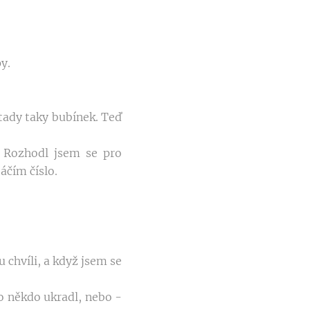
y.
tady taky bubínek. Teď
. Rozhodl jsem se pro
áčím číslo.
 chvíli, a když jsem se
o někdo ukradl, nebo -