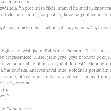
átka nemám ucho."
zvážněla. "A proč mi to říkáš, mám si ho snad uříznout t
y to bylo nerozumné, že postačí, když se poohlédne do
a, že se po ničem dívat nebude, že kdyby ho našla, hrozně
logiku a zavěsil jsem. Byl jsem nešťasten. Chtěl jsem se
ou tragikomické. Musel jsem pryč, pryč z tohoto pokoje.
a hlavu si posadil klobouk a vyběhl do deště. Klobouk mi
žádná zarážka. Znervózňoval mne. Pojednou potkávám 
e na mne, ptá se mne, co dělám, a vůbec se nediví tomu, 
: "Víš, Zdeňku..."
Jiří."
veně.
uje. Dohaduje se...