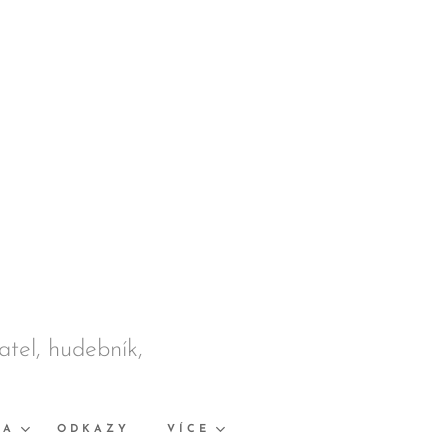
datel, hudebník,
KA
ODKAZY
VÍCE