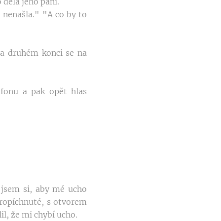
 dělá jeho paní.
co nenašla." "A co by to
na druhém konci se na
efonu a pak opět hlas
l jsem si, aby mé ucho
propíchnuté, s otvorem
il, že mi chybí ucho.