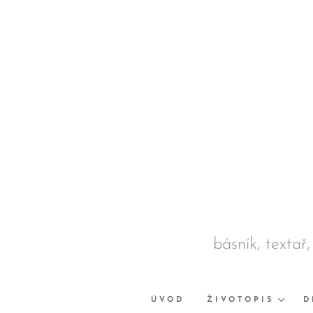
básník, textař,
ÚVOD
ŽIVOTOPIS
D