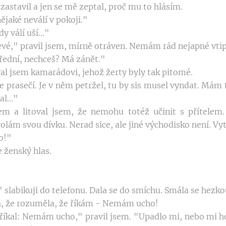
astavil a jen se mě zeptal, proč mu to hlásím.
nějaké neválí v pokoji."
 válí uší..."
evé," pravil jsem, mírně otráven. Nemám rád nejapné vtip
ední, nechceš? Má zánět."
al jsem kamarádovi, jehož žerty byly tak pitomé.
prasečí. Je v něm petržel, tu by sis musel vyndat. Mám 
l..."
kem a litoval jsem, že nemohu totéž učinit s přítelem
lám svou dívku. Nerad sice, ale jiné východisko není. Vyt
o!"
 ženský hlas.
slabikuji do telefonu. Dala se do smíchu. Smála se hezkou
ila, že rozuměla, že říkám - Nemám ucho!
 říkal: Nemám ucho," pravil jsem. "Upadlo mi, nebo mi h