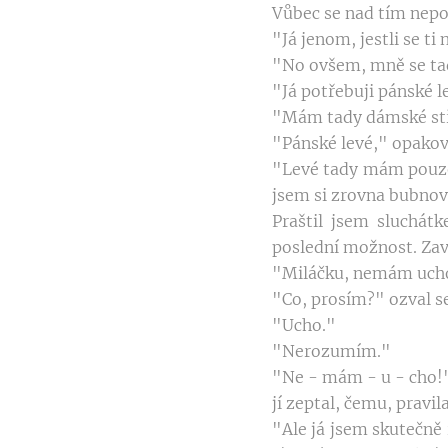
Vůbec se nad tím nepoz
"Já jenom, jestli se ti 
"No ovšem, mně se tady
"Já potřebuji pánské l
"Mám tady dámské stř
"Pánské levé," opakov
"Levé tady mám pouze 
jsem si zrovna bubnova
Praštil jsem sluchát
poslední možnost. Zavo
"Miláčku, nemám uch
"Co, prosím?" ozval se
"Ucho."
"Nerozumím."
"Ne - mám - u - cho!" 
jí zeptal, čemu, prav
"Ale já jsem skutečně