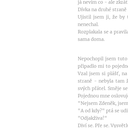
já nevím co - ale zkr
Dívka na druhé straně 
Ujistil jsem ji, že b
nenechal.
Rozplakala se a pravil
sama doma.
Nepochopil jsem tuto 
připadlo mi to pojedn
Vzal jsem si plášť, n
straně - nebyla tam 
svých přátel. Směje s
Pojednou mne oslovuje
"Nejsem Zdeněk, jsem 
"A od kdy?" ptá se udi
"Odjakživa!"
Diví se. Pře se. Vysvětl