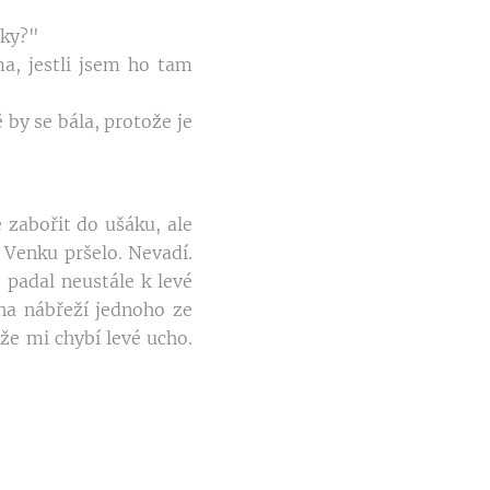
aky?"
ma, jestli jsem ho tam
 by se bála, protože je
 zabořit do ušáku, ale
 Venku pršelo. Nevadí.
 padal neustále k levé
na nábřeží jednoho ze
že mi chybí levé ucho.