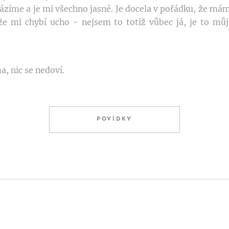
ázíme a je mi všechno jasné. Je docela v pořádku, že mám
 že mi chybí ucho - nejsem to totiž vůbec já, je to m
, nic se nedoví.
POVÍDKY