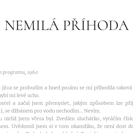
NEMILÁ PŘÍHODA
ho programu, 1960
jitra se probudím a hned poránu se mi přihodila takov
hybí mi levé ucho.
ostel a začal jsem přemyslet, jakým způsobem lze přij
ti, se džbánem pro vodu nechodím... Nevím.
 nichž jsem včera byl. Zvedám sluchátko, vytáčím číslo
asem. Uvědomil jsem si v tom okamžiku, že není dost 