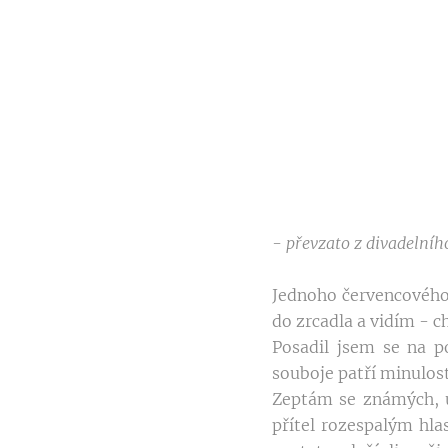
- převzato z divadelní
Jednoho červencového 
do zrcadla a vidím - c
Posadil jsem se na p
souboje patří minulos
Zeptám se známých, u
přítel rozespalým hl