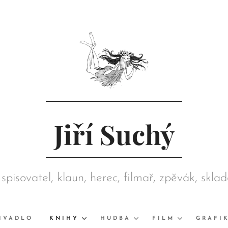
Jiří Suchý
 spisovatel, klaun, herec, filmař, zpěvák, skla
režisér, grafik, výtvarník, sběratel
IVADLO
KNIHY
HUDBA
FILM
GRAFI