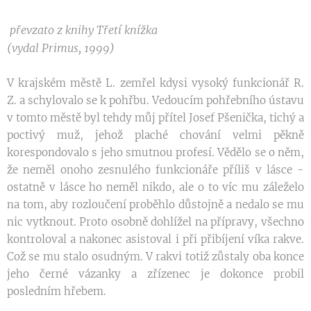
převzato z knihy Třetí knížka
(vydal Primus, 1999)
V krajském městě L. zemřel kdysi vysoký funkcionář R.
Z. a schylovalo se k pohřbu. Vedoucím pohřebního ústavu
v tomto městě byl tehdy můj přítel Josef Pšenička, tichý a
poctivý muž, jehož plaché chování velmi pěkně
korespondovalo s jeho smutnou profesí. Vědělo se o něm,
že neměl onoho zesnulého funkcionáře příliš v lásce -
ostatně v lásce ho neměl nikdo, ale o to víc mu záleželo
na tom, aby rozloučení proběhlo důstojně a nedalo se mu
nic vytknout. Proto osobně dohlížel na přípravy, všechno
kontroloval a nakonec asistoval i při přibíjení víka rakve.
Což se mu stalo osudným. V rakvi totiž zůstaly oba konce
jeho černé vázanky a zřízenec je dokonce probil
posledním hřebem.