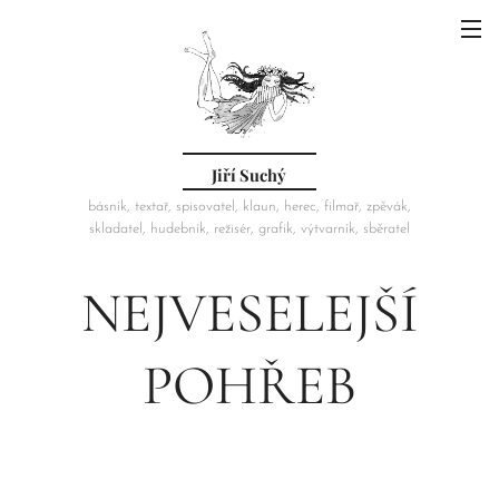
Jiří Suchý
básník, textař, spisovatel, klaun, herec, filmař, zpěvák,
skladatel, hudebník, režisér, grafik, výtvarník, sběratel
NEJVESELEJŠÍ
POHŘEB