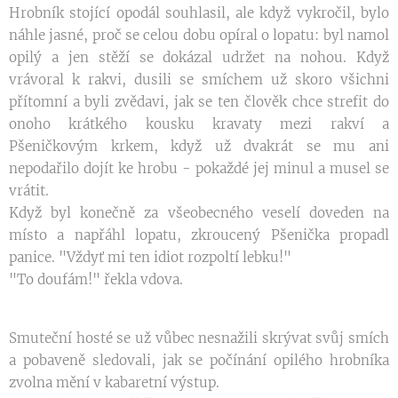
Hrobník stojící opodál souhlasil, ale když vykročil, bylo
náhle jasné, proč se celou dobu opíral o lopatu: byl namol
opilý a jen stěží se dokázal udržet na nohou. Když
vrávoral k rakvi, dusili se smíchem už skoro všichni
přítomní a byli zvědavi, jak se ten člověk chce strefit do
onoho krátkého kousku kravaty mezi rakví a
Pšeničkovým krkem, když už dvakrát se mu ani
nepodařilo dojít ke hrobu - pokaždé jej minul a musel se
vrátit.
Když byl konečně za všeobecného veselí doveden na
místo a napřáhl lopatu, zkroucený Pšenička propadl
panice. "Vždyť mi ten idiot rozpoltí lebku!"
"To doufám!" řekla vdova.
Smuteční hosté se už vůbec nesnažili skrývat svůj smích
a pobaveně sledovali, jak se počínání opilého hrobníka
zvolna mění v kabaretní výstup.