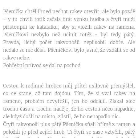
Pšenička chtěl ihned nechat rakev otevřít, ale bylo pozdě
- v tu chvíli totiž začala hrát venku hudba a čtyři muži
přistoupili ke katafalku, aby si vložili rakev na ramena.
Pšeničkovi nezbylo než učinit totéž - byl tedy pátý.
Pravda, lichý počet rakvonošů nepůsobil dobře. Ale
nedalo se nic dělat. Pšeničkovi bylo jasné, že vzdálit se od
rakve nelze.
Pohřební průvod se dal na pochod.
Cestou k rodinné hrobce můj přítel usilovně přemýšlel,
co se stane, až tam dojdou. Tím, že si vzal rakev na
rameno, problém nevyřešil, jen ho oddálil. Získal sice
trochu času a trochu naděje, že ho cestou něco napadne,
ale když došli na místo, zjistil, že ho nenapadlo nic.
Čtyři rakvonoši plus pátý Pšenička sňali břímě z ramen a
položili je před zející hrob. Ti čtyři se zase vztyčili, pátý