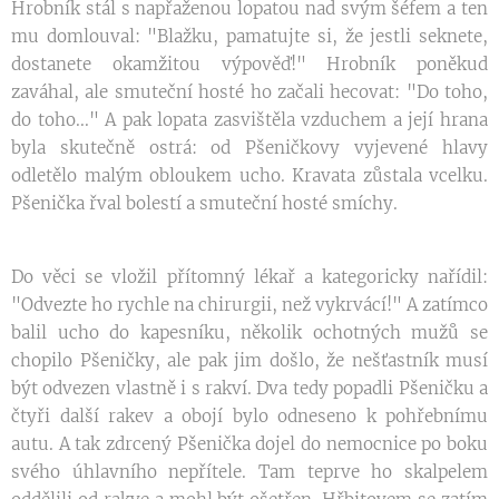
Hrobník stál s napřaženou lopatou nad svým šéfem a ten
mu domlouval: "Blažku, pamatujte si, že jestli seknete,
dostanete okamžitou výpověď!" Hrobník poněkud
zaváhal, ale smuteční hosté ho začali hecovat: "Do toho,
do toho..." A pak lopata zasvištěla vzduchem a její hrana
byla skutečně ostrá: od Pšeničkovy vyjevené hlavy
odletělo malým obloukem ucho. Kravata zůstala vcelku.
Pšenička řval bolestí a smuteční hosté smíchy.
Do věci se vložil přítomný lékař a kategoricky nařídil:
"Odvezte ho rychle na chirurgii, než vykrvácí!" A zatímco
balil ucho do kapesníku, několik ochotných mužů se
chopilo Pšeničky, ale pak jim došlo, že nešťastník musí
být odvezen vlastně i s rakví. Dva tedy popadli Pšeničku a
čtyři další rakev a obojí bylo odneseno k pohřebnímu
autu. A tak zdrcený Pšenička dojel do nemocnice po boku
svého úhlavního nepřítele. Tam teprve ho skalpelem