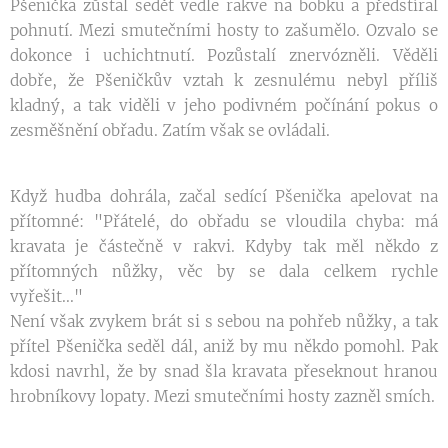
Pšenička zůstal sedět vedle rakve na bobku a předstíral
pohnutí. Mezi smutečními hosty to zašumělo. Ozvalo se
dokonce i uchichtnutí. Pozůstalí znervózněli. Věděli
dobře, že Pšeničkův vztah k zesnulému nebyl příliš
kladný, a tak viděli v jeho podivném počínání pokus o
zesměšnění obřadu. Zatím však se ovládali.
Když hudba dohrála, začal sedící Pšenička apelovat na
přítomné: "Přátelé, do obřadu se vloudila chyba: má
kravata je částečně v rakvi. Kdyby tak měl někdo z
přítomných nůžky, věc by se dala celkem rychle
vyřešit..."
Není však zvykem brát si s sebou na pohřeb nůžky, a tak
přítel Pšenička seděl dál, aniž by mu někdo pomohl. Pak
kdosi navrhl, že by snad šla kravata přeseknout hranou
hrobníkovy lopaty. Mezi smutečními hosty zazněl smích.