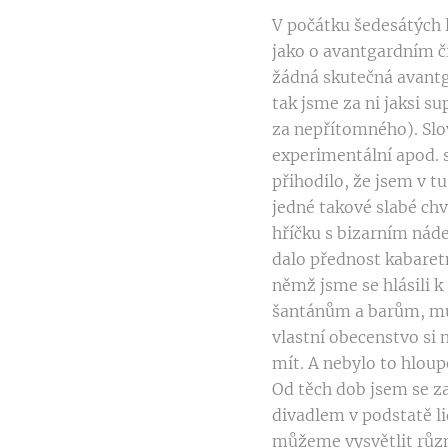
V počátku šedesátých l
jako o avantgardním č
žádná skutečná avantg
tak jsme za ni jaksi s
za nepřítomného). Slo
experimentální apod. 
přihodilo, že jsem v tu
jedné takové slabé chv
hříčku s bizarním náde
dalo přednost kabaretn
němž jsme se hlásili 
šantánům a barům, mu
vlastní obecenstvo si
mít. A nebylo to hlou
Od těch dob jsem se za
divadlem v podstatě l
můžeme vysvětlit různ