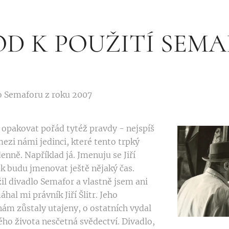
D K POUŽITÍ SEM
o Semaforu z roku 2007
 opakovat pořád tytéž pravdy - nejspíš
mezi námi jedinci, které tento trpký
enně. Například já. Jmenuju se Jiří
ak budu jmenovat ještě nějaký čas.
il divadlo Semafor a vlastně jsem ani
hal mi právník Jiří Šlitr. Jeho
ám zůstaly utajeny, o ostatních vydal
o života nesčetná svědectví. Divadlo,