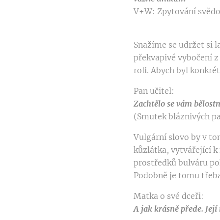
V+W: Zpytování svěd
Snažíme se udržet si l
překvapivé vybočení z 
roli. Abych byl konkré
Pan učitel:
Zachtělo se vám bělost
(Smutek bláznivých p
Vulgární slovo by v t
kůzlátka, vytvářející 
prostředků bulváru po
Podobně je tomu třeba 
Matka o své dceři:
A jak krásně přede. Její 