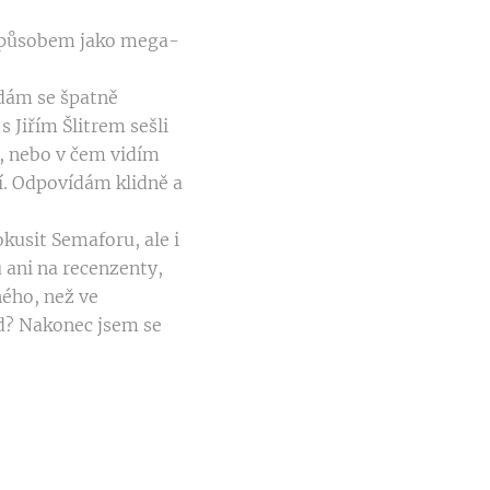
 způsobem jako mega-
ídám se špatně
s Jiřím Šlitrem sešli
b, nebo v čem vidím
ní. Odpovídám klidně a
okusit Semaforu, ale i
 ani na recenzenty,
ného, než ve
ad? Nakonec jsem se