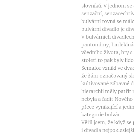
slovníků. V jednom se
senzační, senzacechtiv
bulvární rovná se málo
bulvární divadlo je di
V bulvárních divadlech
pantomimy, harlekinády
všedního života, hry s
století to pak byly lid
Semafor vznikl ve dvac
že žánr označovaný slo
kultivované zábavné d
hierarchii měly patřit
nebyla a řadit Nového
přece vynikající a jed
kategorie bulvár.
Věřil jsem, že když se
i divadla nejpokleslejš