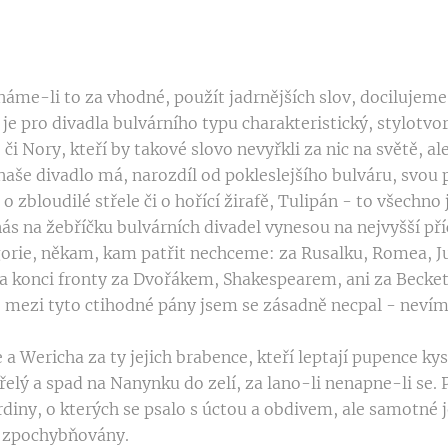
áme-li to za vhodné, použít jadrnějších slov, docilujem
 je pro divadla bulvárního typu charakteristický, stylotvo
či Nory, kteří by takové slovo nevyřkli za nic na světě, ale
aše divadlo má, narozdíl od pokleslejšího bulváru, svou p
zbloudilé střele či o hořící žirafě, Tulipán - to všechno 
ás na žebříčku bulvárních divadel vynesou na nejvyšší př
gorie, někam, kam patřit nechceme: za Rusalku, Romea, Ju
na konci fronty za Dvořákem, Shakespearem, ani za Becke
zi tyto ctihodné pány jsem se zásadně necpal - nevím a
a Wericha za ty jejich brabence, kteří leptají pupence kys
řelý a spad na Nanynku do zelí, za lano-li nenapne-li se. P
diny, o kterých se psalo s úctou a obdivem, ale samotné je
 zpochybňovány.