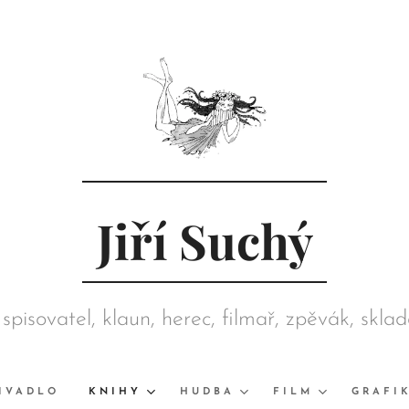
Jiří Suchý
 spisovatel, klaun, herec, filmař, zpěvák, skla
režisér, grafik, výtvarník, sběratel
IVADLO
KNIHY
HUDBA
FILM
GRAFI