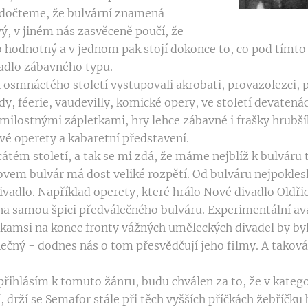
 dočteme, že bulvární znamená
ý, v jiném nás zasvěceně poučí, že
 hodnotný a v jednom pak stojí dokonce to, co pod tímto 
vadlo zábavného typu.
 osmnáctého století vystupovali akrobati, provazolezci, 
, féerie, vaudevilly, komické opery, ve století devatenác
 milostnými zápletkami, hry lehce zábavné i frašky hrubš
ové operety a kabaretní představení.
átém století, a tak se mi zdá, že máme nejblíž k bulváru 
vem bulvár má dost veliké rozpětí. Od bulváru nejpoklesl
ivadlo. Například operety, které hrálo Nové divadlo Oldř
 na samou špici předválečného bulváru. Experimentální av
 kamsi na konec fronty vážných uměleckých divadel by byl
inečný - dodnes nás o tom přesvědčují jeho filmy. A taková
 přihlásím k tomuto žánru, budu chválen za to, že v kateg
í, drží se Semafor stále při těch vyšších příčkách žebříčku