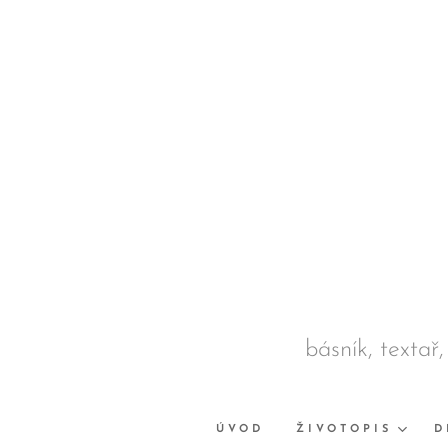
básník, textař,
ÚVOD
ŽIVOTOPIS
D