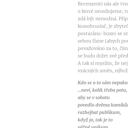
Recenzenti nás ale tvrd
o které neusilujeme, t
zdá být nemožná. Připa
krasobruslař, je zbyteč
postaráno: boxer se sm
sebou řízne (abych pou
považováno za to, čím 
se budu držet své př
A tak si myslím, že ne
vzácných uměn, nýbrž 
Kdo se o to sám nepoku
...neví, kolik třeba potu,
aby se v sobotu
povedlo dvěma komik
rozhejbat publikum,
když jo, tak je to
vážně unikum