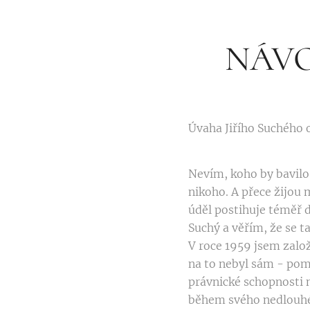
NÁVO
Úvaha Jiřího Suchého 
Nevím, koho by bavilo
nikoho. A přece žijou 
úděl postihuje téměř d
Suchý a věřím, že se t
V roce 1959 jsem založ
na to nebyl sám - pomá
právnické schopnosti n
během svého nedlouhéh