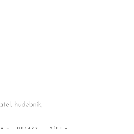
datel, hudebník,
KA
ODKAZY
VÍCE