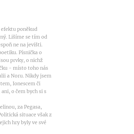
e efektu poněkud
rný. Lišíme se tím od
spoň ne na jevišti.
oetiku. Písnička o
jsou prvky, o nichž
íčku - místo toho nás
lii a Noru. Nikdy jsem
ttem, Ionescem či
ni, o čem bych si s
elinou, za Pegasa,
olitická situace však z
jich hry byly ve své