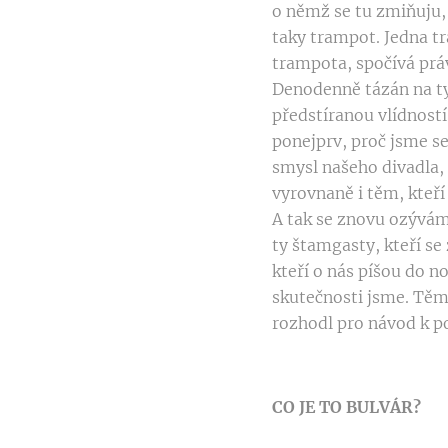
o němž se tu zmiňuju,
taky trampot. Jedna t
trampota, spočívá prá
Denodenně tázán na ty
předstíranou vlídností,
ponejprv, proč jsme se
smysl našeho divadla, 
vyrovnaně i těm, kteří
A tak se znovu ozývám,
ty štamgasty, kteří s
kteří o nás píšou do 
skutečnosti jsme. Těm
rozhodl pro návod k po
CO JE TO BULVÁR?