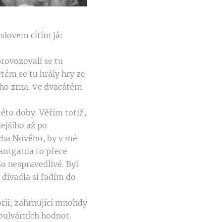
slovem cítím já:
provozovali se tu
tém se tu hrály hry ze
ího zrna. Ve dvacátém
této doby. Věřím totiž,
ejšího až po
icha Nového, by v mé
antgarda to přece
o nespravedlivé. Byl
 divadla si řadím do
orii, zahrnující mnohdy
 bulvárních hodnot.