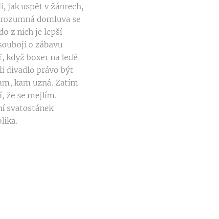
i, jak uspět v žánrech,
iv rozumná domluva se
o z nich je lepší
 souboji o zábavu
, když boxer na ledě
li divadlo právo být
 tam, kam uzná. Zatím
 že se mejlím.
ní svatostánek
lika.