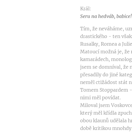
Král:
Seru na hedváb, babice!
Tím, že neváháme, uzn
drastického - ten však
Rusalky, Romea a Julie 
Matoucí možná je, že n
kamarádech, monolog o 
jsem se domníval, že n
přesadily do jiné kate
neměl ctižádost stát 
Tomem Stoppardem - me
nimi měl povídat.
Miloval jsem Voskovce 
který měl křídla zpuch
obou klaunů udělala hr
době kritikou mnohdy