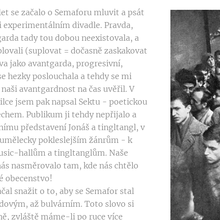
et se začalo o Semaforu mluvit a psát
i experimentálním divadle. Pravda,
arda tady tou dobou neexistovala, a
uplovali (suplovat = dočasně zaskakovat
va jako avantgarda, progresivní,
se hezky poslouchala a tehdy se mi
 naši avantgardnost na čas uvěřil. V
ilce jsem pak napsal Sektu - poetickou
chem. Publikum ji tehdy nepřijalo a
ímu představení Jonáš a tingltangl, v
k umělecky pokleslejším žánrům - k
sic-hallům a tingltanglům. Naše
 nás nasměrovalo tam, kde nás chtělo
pé obecenstvo!
čal snažit o to, aby se Semafor stal
idovým, až bulvárním. Toto slovo si
ě, zvláště máme-li po ruce více