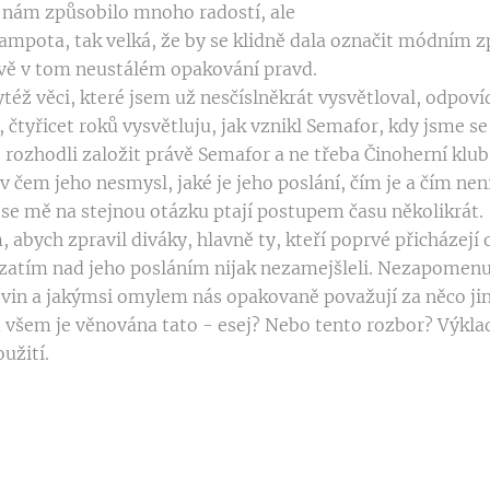
 nám způsobilo mnoho radostí, ale
rampota, tak velká, že by se klidně dala označit módním
vě v tom neustálém opakování pravd.
též věci, které jsem už nesčíslněkrát vysvětloval, odpov
 čtyřicet roků vysvětluju, jak vznikl Semafor, kdy jsme se 
 rozhodli založit právě Semafor a ne třeba Činoherní klu
v čem jeho nesmysl, jaké je jeho poslání, čím je a čím ne
 se mě na stejnou otázku ptají postupem času několikrát.
 abych zpravil diváky, hlavně ty, kteří poprvé přicházejí 
e zatím nad jeho posláním nijak nezamejšleli. Nezapomenu
novin a jakýmsi omylem nás opakovaně považují za něco ji
 všem je věnována tato - esej? Nebo tento rozbor? Výkl
užití.