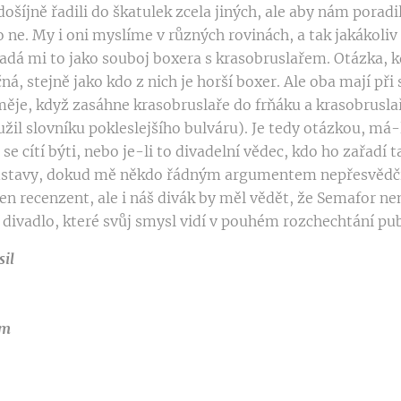
ošíjně řadili do škatulek zcela jiných, ale aby nám poradil
o ne. My i oni myslíme v různých rovinách, a tak jakákol
dá mi to jako souboj boxera s krasobruslařem. Otázka, kd
ná, stejně jako kdo z nich je horší boxer. Ale oba mají při
ěje, když zasáhne krasobruslaře do frňáku a krasobruslař
žil slovníku pokleslejšího bulváru). Je tedy otázkou, má-
se cítí býti, nebo je-li to divadelní vědec, kdo ho zařadí
edstavy, dokud mě někdo řádným argumentem nepřesvědčí,
jen recenzent, ale i náš divák by měl vědět, že Semafor ne
divadlo, které svůj smysl vidí v pouhém rozchechtání pub
sil
ům