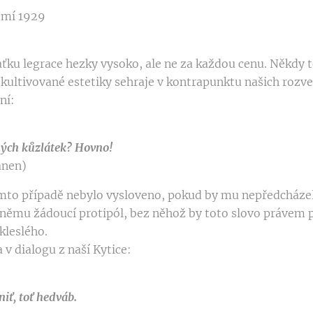
omí 1929
aťku legrace hezky vysoko, ale ne za každou cenu. Někdy 
kultivované estetiky sehraje v kontrapunktu našich rozve
tní:
ných kůzlátek? Hovno!
anen)
omto případě nebylo vysloveno, pokud by mu nepředcháze
k němu žádoucí protipól, bez něhož by toto slovo právem 
kleslého.
v dialogu z naší Kytice:
niť, toť hedváb.