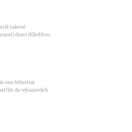
totiž takové
rností dosti důležitou
la ona bělostná
patřilo do výrazových